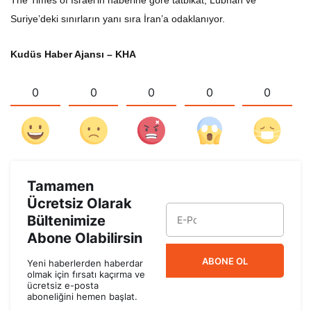
The Times of Israel’in haberine göre tatbikat, Lübnan ve
Suriye’deki sınırların yanı sıra İran’a odaklanıyor.
Kudüs Haber Ajansı – KHA
0
0
0
0
0
Tamamen
Ücretsiz Olarak
Bültenimize
Abone Olabilirsin
ABONE OL
Yeni haberlerden haberdar
olmak için fırsatı kaçırma ve
ücretsiz e-posta
aboneliğini hemen başlat.