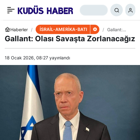
İsrail Medyası: İran’a
+
-
0
Paylaş
Karşı Yalnız Kaldık
İSRAİL-AMERİKA-BATI
Haberler
Gallant:
Olası
Gallant: Olası Savaşta Zorlanacağız
Savaşta
Zorlanacağı
z
18 Ocak 2026, 08:27
yayınlandı