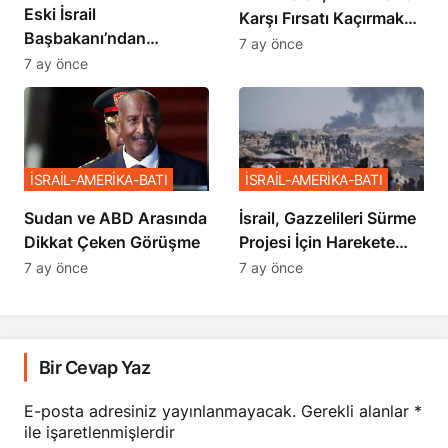
Eski İsrail
Karşı Fırsatı Kaçırmak
Başbakanı’ndan
İstemiyor”
7 ay önce
Netanyahu’ya Ağır
7 ay önce
Sözler
İSRAİL-AMERİKA-BATI
İSRAİL-AMERİKA-BATI
Sudan ve ABD Arasında
İsrail, Gazzelileri Sürme
Dikkat Çeken Görüşme
Projesi İçin Harekete
Geçti
7 ay önce
7 ay önce
Bir Cevap Yaz
E-posta adresiniz yayınlanmayacak.
Gerekli alanlar
*
ile işaretlenmişlerdir