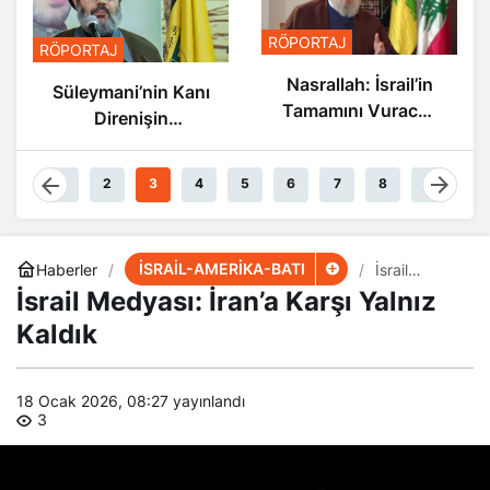
RÖPORTAJ
RÖPORTAJ
Nasrallah: İsrail’in
Süleymani’nin Kanı
Tamamını Vuracak
Direnişin
Güçteyiz
Damarlarında
Akıyor
1
2
3
4
5
6
7
8
9
İSRAİL-AMERİKA-BATI
Haberler
İsrail
Medyası:
İsrail Medyası: İran’a Karşı Yalnız
İran’a Karşı
Yalnız
Kaldık
Kaldık
18 Ocak 2026, 08:27
yayınlandı
3