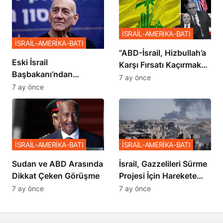
İSRAİL-AMERİKA-BATI
İSRAİL-AMERİKA-BATI
​​​​​​​”ABD-İsrail, Hizbullah’a
Eski İsrail
Karşı Fırsatı Kaçırmak
Başbakanı’ndan
İstemiyor”
7 ay önce
Netanyahu’ya Ağır
7 ay önce
Sözler
İSRAİL-AMERİKA-BATI
İSRAİL-AMERİKA-BATI
Sudan ve ABD Arasında
İsrail, Gazzelileri Sürme
Dikkat Çeken Görüşme
Projesi İçin Harekete
Geçti
7 ay önce
7 ay önce