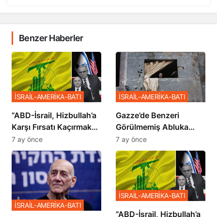
Benzer Haberler
İSRAİL-AMERİKA-BATI
İSRAİL-AMERİKA-BATI
​​​​​​​”ABD-İsrail, Hizbullah’a
​​​​​​​Gazze’de Benzeri
Karşı Fırsatı Kaçırmak
Görülmemiş Abluka
İstemiyor”
Planı
7 ay önce
7 ay önce
İSRAİL-AMERİKA-BATI
İSRAİL-AMERİKA-BATI
​​​​​​​”ABD-İsrail, Hizbullah’a