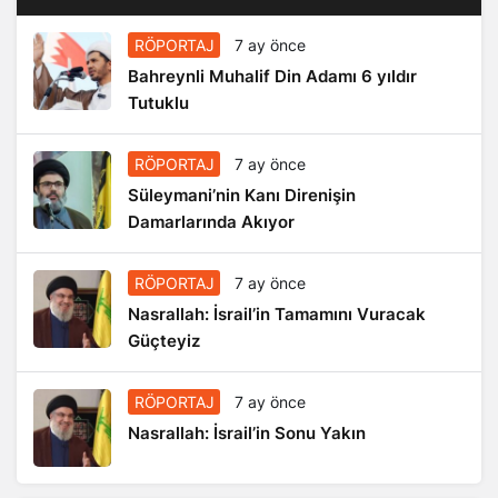
RÖPORTAJ
7 ay önce
Bahreynli Muhalif Din Adamı 6 yıldır
Tutuklu
RÖPORTAJ
7 ay önce
Süleymani’nin Kanı Direnişin
Damarlarında Akıyor
RÖPORTAJ
7 ay önce
Nasrallah: İsrail’in Tamamını Vuracak
Güçteyiz
RÖPORTAJ
7 ay önce
Nasrallah: İsrail’in Sonu Yakın