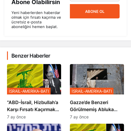
Abone Olabilirsin
ABONE OL
Yeni haberlerden haberdar
olmak için fırsatı kaçırma ve
ücretsiz e-posta
aboneliğini hemen başlat.
Benzer Haberler
İSRAİL-AMERİKA-BATI
İSRAİL-AMERİKA-BATI
​​​​​​​”ABD-İsrail, Hizbullah’a
​​​​​​​Gazze’de Benzeri
Karşı Fırsatı Kaçırmak
Görülmemiş Abluka
İstemiyor”
Planı
7 ay önce
7 ay önce