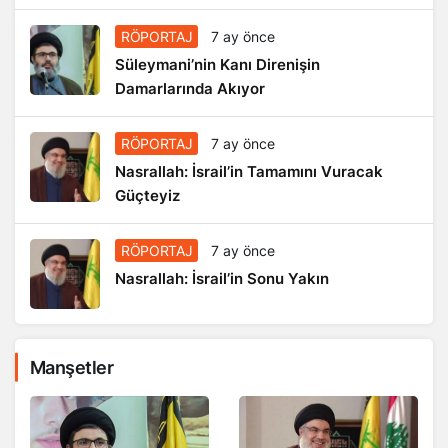
RÖPORTAJ
7 ay önce
Süleymani’nin Kanı Direnişin
Damarlarında Akıyor
RÖPORTAJ
7 ay önce
Nasrallah: İsrail’in Tamamını Vuracak
Güçteyiz
RÖPORTAJ
7 ay önce
Nasrallah: İsrail’in Sonu Yakın
Manşetler