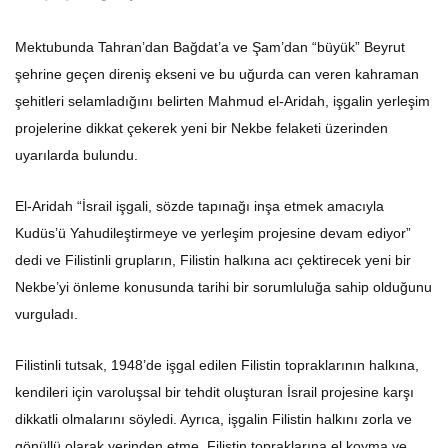
Mektubunda Tahran’dan Bağdat’a ve Şam’dan “büyük” Beyrut
şehrine geçen direniş ekseni ve bu uğurda can veren kahraman
şehitleri selamladığını belirten Mahmud el-Aridah, işgalin yerleşim
projelerine dikkat çekerek yeni bir Nekbe felaketi üzerinden
uyarılarda bulundu.
El-Aridah “İsrail işgali, sözde tapınağı inşa etmek amacıyla
Kudüs’ü Yahudileştirmeye ve yerleşim projesine devam ediyor”
dedi ve Filistinli grupların, Filistin halkına acı çektirecek yeni bir
Nekbe’yi önleme konusunda tarihi bir sorumluluğa sahip olduğunu
vurguladı.
Filistinli tutsak, 1948’de işgal edilen Filistin topraklarının halkına,
kendileri için varoluşsal bir tehdit oluşturan İsrail projesine karşı
dikkatli olmalarını söyledi. Ayrıca, işgalin Filistin halkını zorla ve
gönüllü olarak yerinden etme, Filistin topraklarına el koyma ve