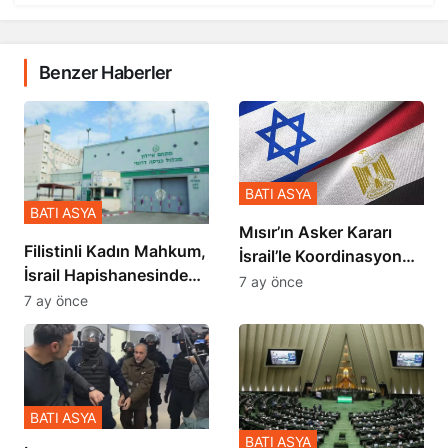
Benzer Haberler
BATI ASYA
BATI ASYA
Mısır’ın Asker Kararı
Filistinli Kadın Mahkum,
İsrail’le Koordinasyon
İsrail Hapishanesindeki
İçinde Gerçekleşmiş
7 ay önce
Zulmü Anlattı
7 ay önce
BATI ASYA
BATI ASYA