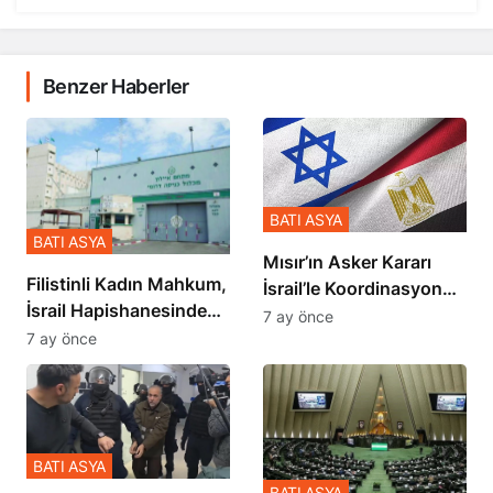
Benzer Haberler
BATI ASYA
BATI ASYA
Mısır’ın Asker Kararı
Filistinli Kadın Mahkum,
İsrail’le Koordinasyon
İsrail Hapishanesindeki
İçinde Gerçekleşmiş
7 ay önce
Zulmü Anlattı
7 ay önce
BATI ASYA
BATI ASYA