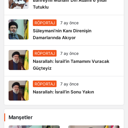
Bahreynli Muhalif Din Adamı 6 yıldır
Tutuklu
RÖPORTAJ
7 ay önce
Süleymani’nin Kanı Direnişin
Damarlarında Akıyor
RÖPORTAJ
7 ay önce
Nasrallah: İsrail’in Tamamını Vuracak
Güçteyiz
RÖPORTAJ
7 ay önce
Nasrallah: İsrail’in Sonu Yakın
Manşetler