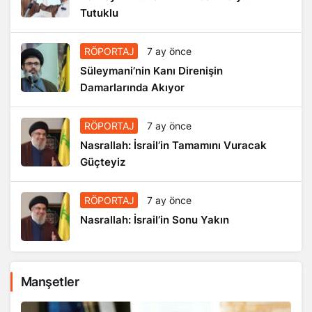
Tutuklu
RÖPORTAJ
7 ay önce
Süleymani’nin Kanı Direnişin
Damarlarında Akıyor
RÖPORTAJ
7 ay önce
Nasrallah: İsrail’in Tamamını Vuracak
Güçteyiz
RÖPORTAJ
7 ay önce
Nasrallah: İsrail’in Sonu Yakın
Manşetler