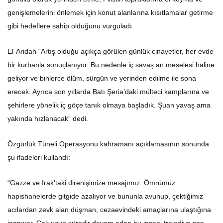
genişlemelerini önlemek için konut alanlarına kısıtlamalar getirme
gibi hedeflere sahip olduğunu vurguladı.
El-Aridah “Artış olduğu açıkça görülen günlük cinayetler, her evde
bir kurbanla sonuçlanıyor. Bu nedenle iç savaş an meselesi haline
geliyor ve binlerce ölüm, sürgün ve yerinden edilme ile sona
erecek. Ayrıca son yıllarda Batı Şeria’daki mülteci kamplarına ve
şehirlere yönelik iç göçe tanık olmaya başladık. Şuan yavaş ama
yakında hızlanacak” dedi.
Özgürlük Tüneli Operasyonu kahramanı açıklamasının sonunda
şu ifadeleri kullandı:
“Gazze ve Irak’taki direnişimize mesajımız: Ömrümüz
hapishanelerde gitgide azalıyor ve bununla avunup, çektiğimiz
acılardan zevk alan düşman, cezaevindeki amaçlarına ulaştığına