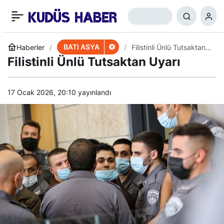
İran: Örgüte Parayı ABD
+
-
0
Paylaş
Veriyor
BATI ASYA
Haberler
Filistinli Ünlü Tutsaktan
Uyarı
Filistinli Ünlü Tutsaktan Uyarı
17 Ocak 2026, 20:10
yayınlandı