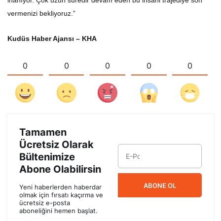
inanıyor. Çok uzun süredir devam eden bu insani trajediye son
vermenizi bekliyoruz.”
Kudüs Haber Ajansı – KHA
0
0
0
0
0
Tamamen
Ücretsiz Olarak
Bültenimize
Abone Olabilirsin
ABONE OL
Yeni haberlerden haberdar
olmak için fırsatı kaçırma ve
ücretsiz e-posta
aboneliğini hemen başlat.