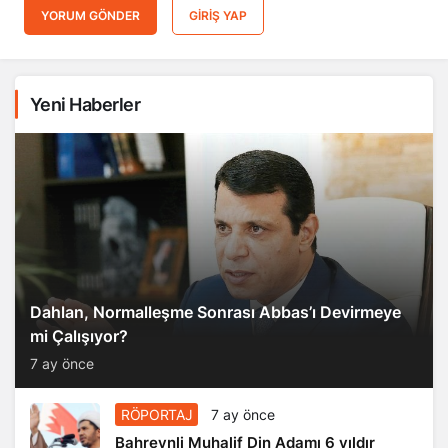
YORUM GÖNDER
GIRIŞ YAP
Yeni Haberler
Dahlan, Normalleşme Sonrası Abbas’ı Devirmeye
mi Çalışıyor?
7 ay önce
RÖPORTAJ
7 ay önce
Bahreynli Muhalif Din Adamı 6 yıldır