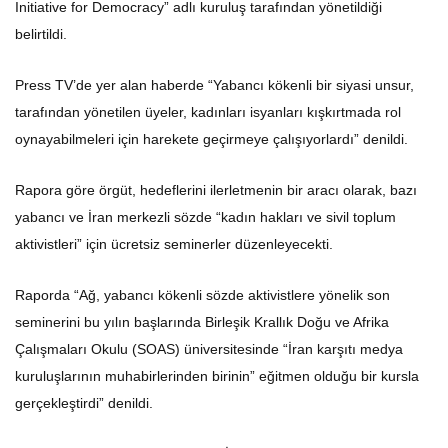
belirtildi.
Press TV’de yer alan haberde “Yabancı kökenli bir siyasi unsur,
tarafından yönetilen üyeler, kadınları isyanları kışkırtmada rol
oynayabilmeleri için harekete geçirmeye çalışıyorlardı” denildi.
Rapora göre örgüt, hedeflerini ilerletmenin bir aracı olarak, bazı
yabancı ve İran merkezli sözde “kadın hakları ve sivil toplum
aktivistleri” için ücretsiz seminerler düzenleyecekti.
Raporda “Ağ, yabancı kökenli sözde aktivistlere yönelik son
seminerini bu yılın başlarında Birleşik Krallık Doğu ve Afrika
Çalışmaları Okulu (SOAS) üniversitesinde “İran karşıtı medya
kuruluşlarının muhabirlerinden birinin” eğitmen olduğu bir kursla
gerçekleştirdi” denildi.
Yapılan açıklamaya göre kurslar, İran merkezli isyancılar için