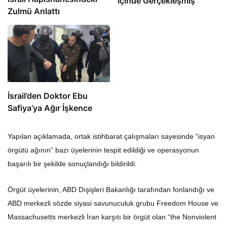
Zulmü Anlattı
İsrail’den Doktor Ebu
Safiya’ya Ağır İşkence
Yapılan açıklamada, ortak istihbarat çalışmaları sayesinde “isyan
örgütü ağının” bazı üyelerinin tespit edildiği ve operasyonun
başarılı bir şekilde sonuçlandığı bildirildi.
Örgüt üyelerinin, ABD Dışişleri Bakanlığı tarafından fonlandığı ve
ABD merkezli sözde siyasi savunuculuk grubu Freedom House ve
Massachusetts merkezli İran karşıtı bir örgüt olan “the Nonviolent
Initiative for Democracy” adlı kuruluş tarafından yönetildiği