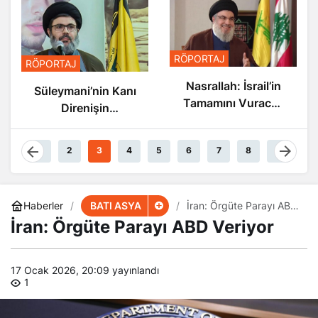
RÖPORTAJ
RÖPORTAJ
Nasrallah: İsrail’in
Süleymani’nin Kanı
Tamamını Vuracak
Direnişin
Güçteyiz
Damarlarında
Akıyor
1
2
3
4
5
6
7
8
9
BATI ASYA
Haberler
İran: Örgüte Parayı ABD
Veriyor
İran: Örgüte Parayı ABD Veriyor
17 Ocak 2026, 20:09
yayınlandı
1