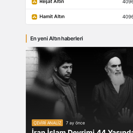
Reşat Altın
4096
Hamit Altın
4096
En yeni Altın haberleri
ÇEVİRİ ANALİZ
7 ay önce
İran İslam Devrimi 44 Yaşınd