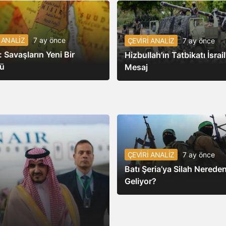
 ANALİZ
7 ay önce
ÇEVİRİ ANALİZ
7 ay önce
 Savaşların Yeni Bir
Hizbullah’ın Tatbikatı İsrail
ü
Mesaj
ÇEVİRİ ANALİZ
7 ay önce
Batı Şeria’ya Silah Nerede
Geliyor?