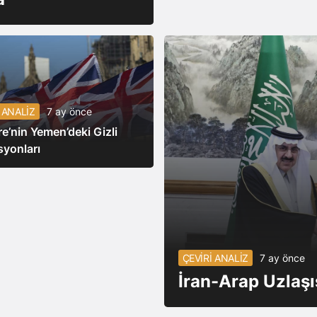
 ANALİZ
7 ay önce
ere’nin Yemen’deki Gizli
yonları
ÇEVİRİ ANALİZ
7 ay önce
İran-Arap Uzlaşıs