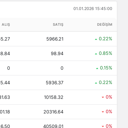
01.01.2026 15:45:00
ç TL ?
Kaç TL ?
ALIŞ
SATIŞ
DEĞIŞIM
 TL ?
0.22%
5.27
5966.21
tın Kaç TL ?
L ?
0.85%
8.84
98.94
0.15%
0
0
0.22%
5.44
5936.37
0%
31.63
10158.32
0%
01.18
20316.64
0%
6.50
40509.01