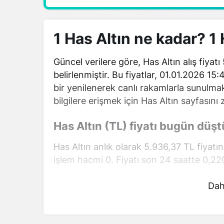
1 Has Altın ne kadar? 1
Güncel verilere göre, Has Altın alış fiyatı
belirlenmiştir. Bu fiyatlar, 01.01.2026 15
bir yenilenerek canlı rakamlarla sunulmakt
bilgilere erişmek için Has Altın sayfasını z
Has Altın (TL) fiyatı bugün düşt
Has Altın anlık olarak 5.936,37 TL fiyatı
işlem hacmi 0. Fiyatı son 24 saatte 0,22
Has Altın hesaplama işlemleri için, sayfan
Dah
mevcut fiyatlar üzerinden hızlı ve kolay b
gerçekleştirebilirsiniz. Has Altın fiyatlar
için doğru adrestesiniz..