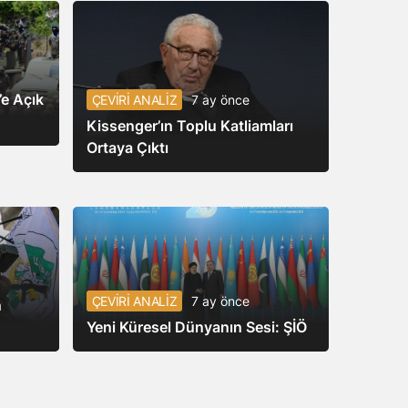
’e Açık
ÇEVİRİ ANALİZ
7 ay önce
Kissenger’ın Toplu Katliamları
Ortaya Çıktı
ÇEVİRİ ANALİZ
7 ay önce
n
Yeni Küresel Dünyanın Sesi: ŞİÖ