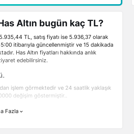
 Has Altın bugün kaç TL?
 5.935,44 TL, satış fiyatı ise 5.936,37 olarak
:45:00 itibarıyla güncellenmiştir ve 15 dakikada
adır. Has Altın fiyatları hakkında anlık
iyaret edebilirsiniz.
ü.
ndan işlem görmektedir ve 24 saatlik yaklaşık
0000 değişim göstermiştir..
ın üstünde yer alan çevirici aracını kullanarak
a Fazla
ir şekilde çevirme işlemlerinizi
ı hakkında detaylı bilgi ve anlık güncellemeler