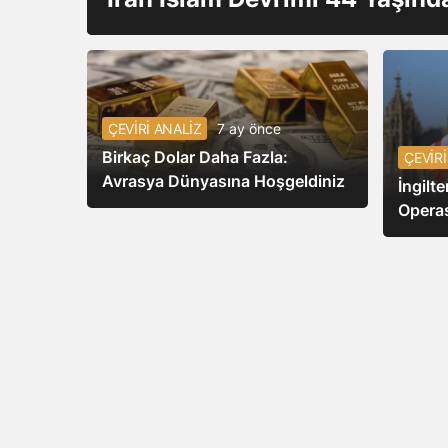
ÇEVİRİ ANALİZ
7 ay önce
Birkaç Dolar Daha Fazla:
ÇEVİRİ
Avrasya Dünyasına Hoşgeldiniz
İngilt
Operas