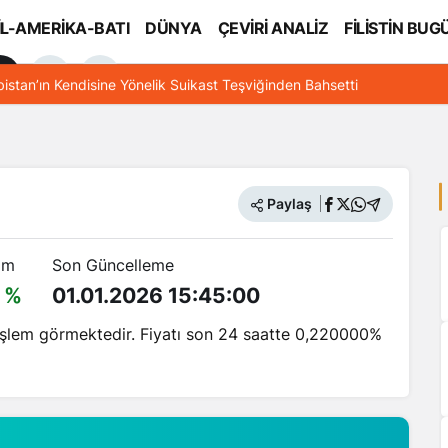
İL-AMERİKA-BATI
DÜNYA
ÇEVİRİ ANALİZ
FİLİSTİN BUG
l
bistan’ın Kendisine Yönelik Suikast Teşviğinden Bahsetti
Paylaş
im
Son Güncelleme
 %
01.01.2026 15:45:00
 işlem görmektedir. Fiyatı son 24 saatte 0,220000%