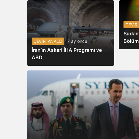
ÇEVİRİ
Sudan:
Bölüm
ÇEVİRİ ANALİZ
7 ay önce
İran’ın Askeri İHA Programı ve
ABD