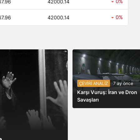
0%
7.96
42000.14
0%
7.96
42000.14
ÇEVİRİ ANALİZ
7 ay önce
Karşı Vuruş: İran ve Dron
Savaşları
a