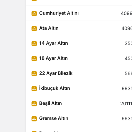
Cumhuriyet Altını
4099
Ata Altın
4096
14 Ayar Altın
35
18 Ayar Altın
45
22 Ayar Bilezik
56
İkibuçuk Altın
9931
Beşli Altın
2011
Gremse Altın
9931