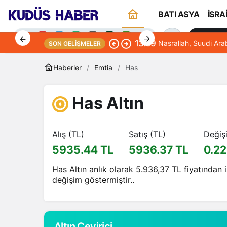
BATI ASYA
İSRA
Sana Öze
13:09
Nasrallah, Suudi Ara
SON GELIŞMELER
Haberler
Emtia
Has
Has Altın
Gündüz Modu
Gündüz modunu seçin.
Alış (TL)
Satış (TL)
Değiş
5935.44 TL
5936.37 TL
0.22
Gece Modu
Gece modunu seçin.
Has Altın anlık olarak 5.936,37 TL fiyatından
değişim göstermiştir..
Sistem Modu
Sistem modunu seçin.
Altın Çevirici