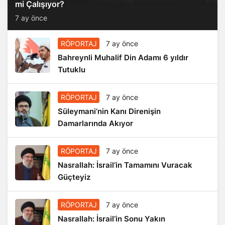
mi Çalışıyor?
7 ay önce
RÖPORTAJ
7 ay önce
Bahreynli Muhalif Din Adamı 6 yıldır
Tutuklu
RÖPORTAJ
7 ay önce
Süleymani’nin Kanı Direnişin
Damarlarında Akıyor
RÖPORTAJ
7 ay önce
Nasrallah: İsrail’in Tamamını Vuracak
Güçteyiz
RÖPORTAJ
7 ay önce
Nasrallah: İsrail’in Sonu Yakın