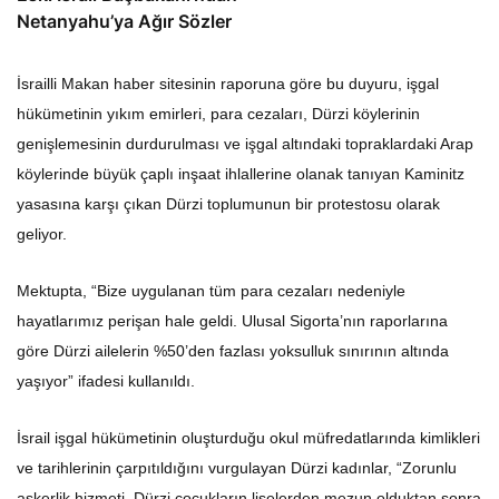
Netanyahu’ya Ağır Sözler
İsrailli Makan haber sitesinin raporuna göre bu duyuru, işgal
hükümetinin yıkım emirleri, para cezaları, Dürzi köylerinin
genişlemesinin durdurulması ve işgal altındaki topraklardaki Arap
köylerinde büyük çaplı inşaat ihlallerine olanak tanıyan Kaminitz
yasasına karşı çıkan Dürzi toplumunun bir protestosu olarak
geliyor.
Mektupta, “Bize uygulanan tüm para cezaları nedeniyle
hayatlarımız perişan hale geldi. Ulusal Sigorta’nın raporlarına
göre Dürzi ailelerin %50’den fazlası yoksulluk sınırının altında
yaşıyor” ifadesi kullanıldı.
İsrail işgal hükümetinin oluşturduğu okul müfredatlarında kimlikleri
ve tarihlerinin çarpıtıldığını vurgulayan Dürzi kadınlar, “Zorunlu
askerlik hizmeti, Dürzi çocukların liselerden mezun olduktan sonra