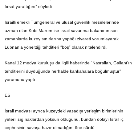
fırsat yarattığını” söyledi.
İsrailli emekli Tümgeneral ve ulusal güvenlik meselelerinde
uzman olan Kobi Marom ise İsrail savunma bakanının son
zamanlarda kuzey sınırlarına yaptığı ziyareti yorumlayarak
Lübnan’a yönelttiği tehditleri “boş” olarak nitelendirdi.
Kanal 12 medya kuruluşu da ilgili haberinde “Nasrallah, Gallant’ın
tehditlerini duyduğunda herhalde kahkahalara boğulmuştur”
yorumunu yaptı.
ES
İsrail medyası ayrıca kuzeydeki yasadışı yerleşim birimlerinin
yeterli sığınaklardan yoksun olduğunu, bundan dolayı İsrail iç
cephesinin savaşa hazır olmadığını öne sürdü.