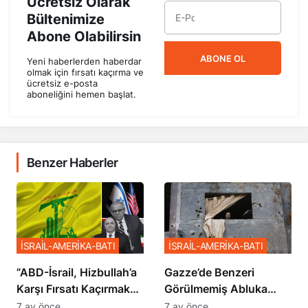
Ücretsiz Olarak
Bültenimize
Abone Olabilirsin
ABONE OL
Yeni haberlerden haberdar
olmak için fırsatı kaçırma ve
ücretsiz e-posta
aboneliğini hemen başlat.
Benzer Haberler
İSRAİL-AMERİKA-BATI
İSRAİL-AMERİKA-BATI
​​​​​​​”ABD-İsrail, Hizbullah’a
​​​​​​​Gazze’de Benzeri
Karşı Fırsatı Kaçırmak
Görülmemiş Abluka
İstemiyor”
Planı
7 ay önce
7 ay önce