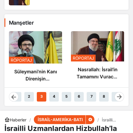
Manşetler
RÖPORTAJ
RÖPORTAJ
Nasrallah: İsrail’in
Süleymani’nin Kanı
Tamamını Vuracak
Direnişin
Güçteyiz
Damarlarında
Akıyor
1
2
3
4
5
6
7
8
9
İSRAİL-AMERİKA-BATI
Haberler
İsrailli
Uzmanlarda
İsrailli Uzmanlardan Hizbullah’la
n