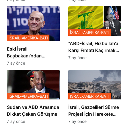
İSRAİL-AMERİKA-BATI
İSRAİL-AMERİKA-BATI
​​​​​​​”ABD-İsrail, Hizbullah’a
Eski İsrail
Karşı Fırsatı Kaçırmak
Başbakanı’ndan
İstemiyor”
7 ay önce
Netanyahu’ya Ağır
7 ay önce
Sözler
İSRAİL-AMERİKA-BATI
İSRAİL-AMERİKA-BATI
Sudan ve ABD Arasında
İsrail, Gazzelileri Sürme
Dikkat Çeken Görüşme
Projesi İçin Harekete
Geçti
7 ay önce
7 ay önce