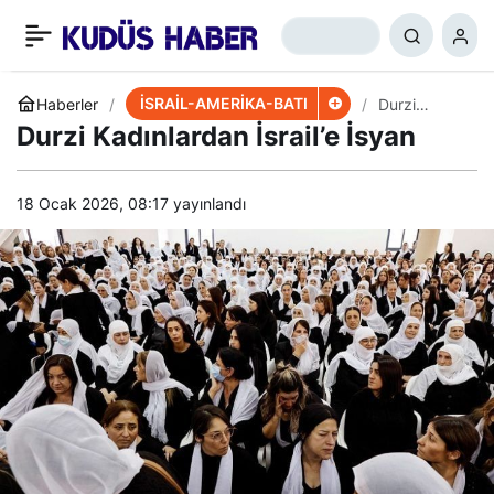
İsrailli Uzmanlardan
+
-
0
Paylaş
Hizbullah’la Savaş
İSRAİL-AMERİKA-BATI
Haberler
Durzi
Kadınlardan
Durzi Kadınlardan İsrail’e İsyan
İsrail’e İsyan
Uyarısı
18 Ocak 2026, 08:17
yayınlandı