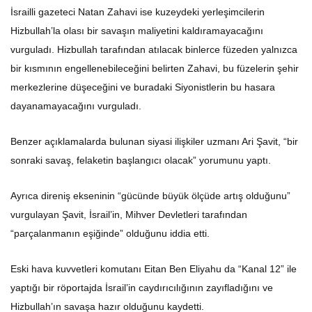
İsrailli gazeteci Natan Zahavi ise kuzeydeki yerleşimcilerin
Hizbullah’la olası bir savaşın maliyetini kaldıramayacağını
vurguladı. Hizbullah tarafından atılacak binlerce füzeden yalnızca
bir kısmının engellenebileceğini belirten Zahavi, bu füzelerin şehir
merkezlerine düşeceğini ve buradaki Siyonistlerin bu hasara
dayanamayacağını vurguladı.
Benzer açıklamalarda bulunan siyasi ilişkiler uzmanı Ari Şavit, “bir
sonraki savaş, felaketin başlangıcı olacak” yorumunu yaptı.
Ayrıca direniş ekseninin “gücünde büyük ölçüde artış olduğunu”
vurgulayan Şavit, İsrail’in, Mihver Devletleri tarafından
“parçalanmanın eşiğinde” olduğunu iddia etti.
Eski hava kuvvetleri komutanı Eitan Ben Eliyahu da “Kanal 12” ile
yaptığı bir röportajda İsrail’in caydırıcılığının zayıfladığını ve
Hizbullah’ın savaşa hazır olduğunu kaydetti.