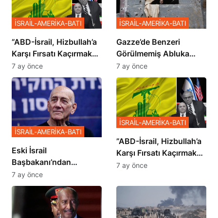
İSRAİL-AMERİKA-BATI
İSRAİL-AMERİKA-BATI
​​​​​​​”ABD-İsrail, Hizbullah’a
​​​​​​​Gazze’de Benzeri
Karşı Fırsatı Kaçırmak
Görülmemiş Abluka
İstemiyor”
Planı
7 ay önce
7 ay önce
İSRAİL-AMERİKA-BATI
İSRAİL-AMERİKA-BATI
​​​​​​​”ABD-İsrail, Hizbullah’a
Eski İsrail
Karşı Fırsatı Kaçırmak
Başbakanı’ndan
İstemiyor”
7 ay önce
Netanyahu’ya Ağır
7 ay önce
Sözler