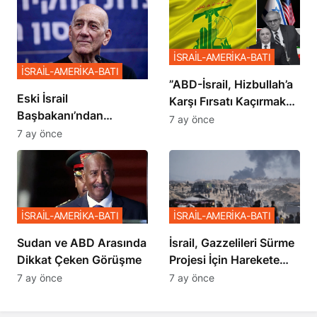
İSRAİL-AMERİKA-BATI
İSRAİL-AMERİKA-BATI
​​​​​​​”ABD-İsrail, Hizbullah’a
Eski İsrail
Karşı Fırsatı Kaçırmak
Başbakanı’ndan
İstemiyor”
7 ay önce
Netanyahu’ya Ağır
7 ay önce
Sözler
İSRAİL-AMERİKA-BATI
İSRAİL-AMERİKA-BATI
Sudan ve ABD Arasında
İsrail, Gazzelileri Sürme
Dikkat Çeken Görüşme
Projesi İçin Harekete
Geçti
7 ay önce
7 ay önce