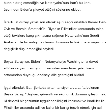
buna aldırış etmediğini ve Netanyahu’nun İran’ı bu konu
üzerinden Biden’a şikayet ettiğini sözlerine ekledi.
İsrailli üst düzey yetkili son olarak aşırı sağcı ortakları Itamar Ben-
Gvir ve Bezalel Smotrich’in, Riyad’ın Filistinliler konusunda talep
ettiği tavizlere karşı çıkmasına rağmen Netanyahu’nun Suudi
Arabistan ile bir anlaşma olması durumunda hükümetin yapısında
değişiklik düşünmediğini söyledi.
Beyaz Saray ise, Biden’ın Netanyahu’yu Washington’a davet
ettiğini ve yargı revizyonu üzerinden meydana gelen kaos
ortamından duyduğu endişeyi dile getirdiğini bildirdi.
İşgal altındaki Batı Şeria’da artan tansiyona da atıfta bulunan
Beyaz Saray, “Başkan, güvenlik ve ekonomik durumu iyileştirmek,
iki devletli bir çözümün uygulanabilirliğini korumak ve İsrailliler ile
Filistinliler arasında adil ve kalıcı bir barışı teşvik etmek için acil