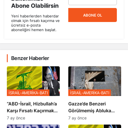
Abone Olabilirsin
ABONE OL
Yeni haberlerden haberdar
olmak için fırsatı kaçırma ve
ücretsiz e-posta
aboneliğini hemen başlat.
Benzer Haberler
İSRAİL-AMERİKA-BATI
İSRAİL-AMERİKA-BATI
​​​​​​​”ABD-İsrail, Hizbullah’a
​​​​​​​Gazze’de Benzeri
Karşı Fırsatı Kaçırmak
Görülmemiş Abluka
İstemiyor”
Planı
7 ay önce
7 ay önce