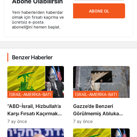
Abone Olabilirsin
ABONE OL
Yeni haberlerden haberdar
olmak için fırsatı kaçırma ve
ücretsiz e-posta
aboneliğini hemen başlat.
Benzer Haberler
İSRAİL-AMERİKA-BATI
İSRAİL-AMERİKA-BATI
​​​​​​​”ABD-İsrail, Hizbullah’a
​​​​​​​Gazze’de Benzeri
Karşı Fırsatı Kaçırmak
Görülmemiş Abluka
İstemiyor”
Planı
7 ay önce
7 ay önce