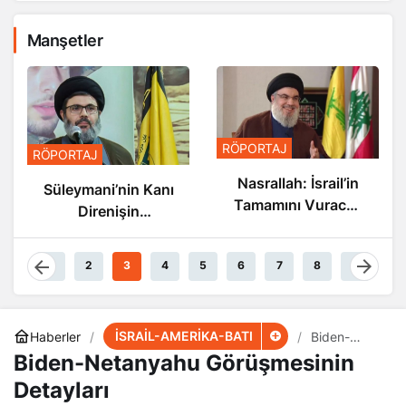
Manşetler
RÖPORTAJ
RÖPORTAJ
Nasrallah: İsrail’in
Süleymani’nin Kanı
Tamamını Vuracak
Direnişin
Güçteyiz
Damarlarında
Akıyor
1
2
3
4
5
6
7
8
9
İSRAİL-AMERİKA-BATI
Haberler
Biden-
Netanyahu
Biden-Netanyahu Görüşmesinin
Görüşmesini
n Detayları
Detayları