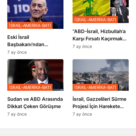
İSRAİL-AMERİKA-BATI
İSRAİL-AMERİKA-BATI
​​​​​​​”ABD-İsrail, Hizbullah’a
Eski İsrail
Karşı Fırsatı Kaçırmak
Başbakanı’ndan
İstemiyor”
7 ay önce
Netanyahu’ya Ağır
7 ay önce
Sözler
İSRAİL-AMERİKA-BATI
İSRAİL-AMERİKA-BATI
Sudan ve ABD Arasında
İsrail, Gazzelileri Sürme
Dikkat Çeken Görüşme
Projesi İçin Harekete
Geçti
7 ay önce
7 ay önce