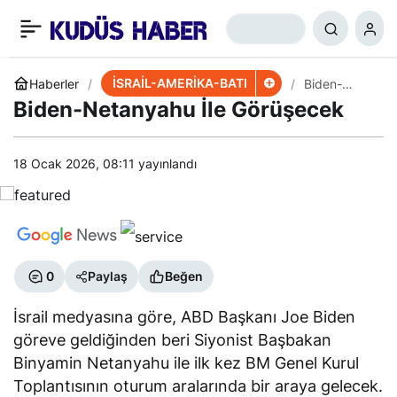
Biden-Netanyahu
+
-
0
Paylaş
Görüşmesinin Detayları
İSRAİL-AMERİKA-BATI
Haberler
Biden-
Netanyahu
Biden-Netanyahu İle Görüşecek
İle
Görüşecek
18 Ocak 2026, 08:11
yayınlandı
0
Paylaş
Beğen
İsrail medyasına göre, ABD Başkanı Joe Biden
göreve geldiğinden beri Siyonist Başbakan
Binyamin Netanyahu ile ilk kez BM Genel Kurul
Toplantısının oturum aralarında bir araya gelecek.