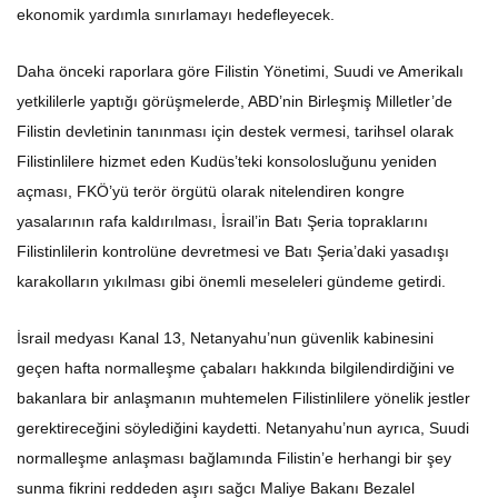
ekonomik yardımla sınırlamayı hedefleyecek.
Daha önceki raporlara göre Filistin Yönetimi, Suudi ve Amerikalı
yetkililerle yaptığı görüşmelerde, ABD’nin Birleşmiş Milletler’de
Filistin devletinin tanınması için destek vermesi, tarihsel olarak
Filistinlilere hizmet eden Kudüs’teki konsolosluğunu yeniden
açması, FKÖ’yü terör örgütü olarak nitelendiren kongre
yasalarının rafa kaldırılması, İsrail’in Batı Şeria topraklarını
Filistinlilerin kontrolüne devretmesi ve Batı Şeria’daki yasadışı
karakolların yıkılması gibi önemli meseleleri gündeme getirdi.
İsrail medyası Kanal 13, Netanyahu’nun güvenlik kabinesini
geçen hafta normalleşme çabaları hakkında bilgilendirdiğini ve
bakanlara bir anlaşmanın muhtemelen Filistinlilere yönelik jestler
gerektireceğini söylediğini kaydetti. Netanyahu’nun ayrıca, Suudi
normalleşme anlaşması bağlamında Filistin’e herhangi bir şey
sunma fikrini reddeden aşırı sağcı Maliye Bakanı Bezalel