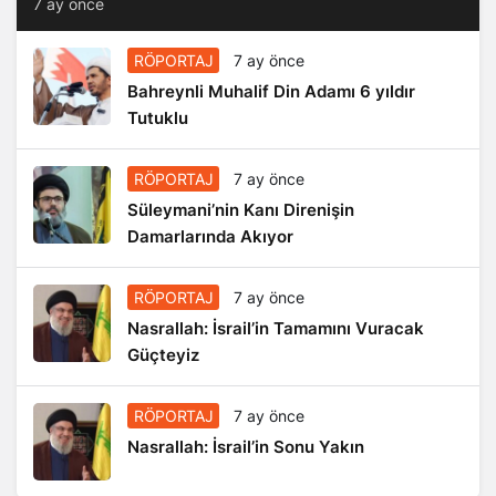
7 ay önce
RÖPORTAJ
7 ay önce
Bahreynli Muhalif Din Adamı 6 yıldır
Tutuklu
RÖPORTAJ
7 ay önce
Süleymani’nin Kanı Direnişin
Damarlarında Akıyor
RÖPORTAJ
7 ay önce
Nasrallah: İsrail’in Tamamını Vuracak
Güçteyiz
RÖPORTAJ
7 ay önce
Nasrallah: İsrail’in Sonu Yakın