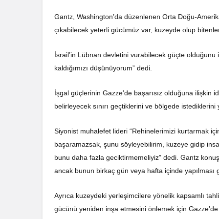
Gantz, Washington’da düzenlenen Orta Doğu-Amerika 
çıkabilecek yeterli gücümüz var, kuzeyde olup bitenl
İsrail’in Lübnan devletini vurabilecek güçte olduğun
kaldığımızı düşünüyorum” dedi.
İşgal güçlerinin Gazze’de başarısız olduğuna ilişkin
belirleyecek sınırı geçtiklerini ve bölgede istediklerini 
Siyonist muhalefet lideri “Rehinelerimizi kurtarmak
başaramazsak, şunu söyleyebilirim, kuzeye gidip insa
bunu daha fazla geciktirmemeliyiz” dedi. Gantz konuş
ancak bunun birkaç gün veya hafta içinde yapılması 
Ayrıca kuzeydeki yerleşimcilere yönelik kapsamlı tahl
gücünü yeniden inşa etmesini önlemek için Gazze’de b