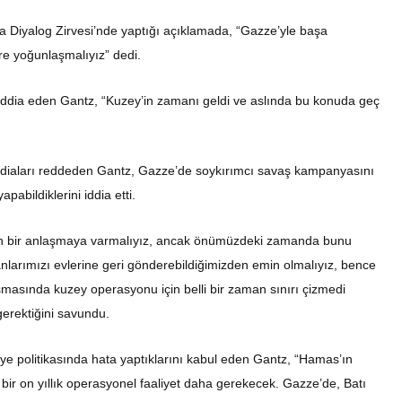
Diyalog Zirvesi’nde yaptığı açıklamada, “Gazze’yle başa
ere yoğunlaşmalıyız” dedi.
u iddia eden Gantz, “Kuzey’in zamanı geldi ve aslında bu konuda geç
 iddiaları reddeden Gantz, Gazze’de soykırımcı savaş kampanyasını
yapabildiklerini iddia etti.
 için bir anlaşmaya varmalıyız, ancak önümüzdeki zamanda bunu
nlarımızı evlerine geri gönderebildiğimizden emin olmalıyız, bence
masında kuzey operasyonu için belli bir zaman sınırı çizmedi
gerektiğini savundu.
iye politikasında hata yaptıklarını kabul eden Gantz, “Hamas’ın
ir on yıllık operasyonel faaliyet daha gerekecek. Gazze’de, Batı