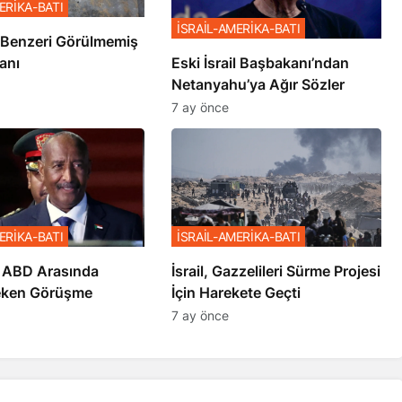
ERİKA-BATI
İSRAİL-AMERİKA-BATI
ze’de Benzeri Görülmemiş
anı
Eski İsrail Başbakanı’ndan
Netanyahu’ya Ağır Sözler
7 ay önce
ERİKA-BATI
İSRAİL-AMERİKA-BATI
 ABD Arasında
İsrail, Gazzelileri Sürme Projesi
eken Görüşme
İçin Harekete Geçti
7 ay önce