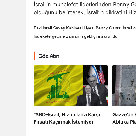
İsrail’in muhalefet liderlerinden Benny 
olduğunu belirterek, İsrail’in dikkatini 
Eski İsrail Savaş Kabinesi Üyesi Benny Gantz, İsrail or
harekete geçme zamanın geldiğini savundu.
RÖPORTAJ
Göz Atın
Dahlan, Normall
Abbas’ı Devirmeye
​​​​​​​”ABD-İsrail, Hizbullah’a Karşı
​​​​​​​Gazz
Fırsatı Kaçırmak İstemiyor”
Abluka Pl