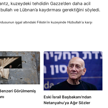
Gantz, kuzeydeki tehdidin Gazze’den daha acil
Hizbullah ve Lübnan’a kaydırması gerektiğini söyledi.
dusunun işgal altındaki Filistin’in kuzeyinde Hizbullah’a karşı
RÖPORTAJ
eşme Sonrası
Bahreynli Muhalif Din Adamı 6
 mi Çalışıyor?
yıldır Tutuklu
e’de Benzeri Görülmemiş
anı
Eski İsrail Başbakanı’ndan
Netanyahu’ya Ağır Sözler