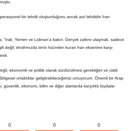
onuştu.
perasyonel bir tehdit oluşturduğunu ancak asıl tehdidin İran
nda, “Irak, Yemen ve Lübnan’a bakın. Gerçek zafere ulaşmak, sadece
i değil; etrafımızda terör hücreleri kuran İran eksenine karşı
landı.
eğil, ekonomik ve politik olarak sürdürülmesi gerektiğini ve ciddi
“Bölgesel ortaklıklar geliştirebileceğimizi umuyorum. Önemli bir Arap
ek; güvenlik, ekonomi, bilim ve diğer alanlarda karşılıklı faydalar
0
0
0