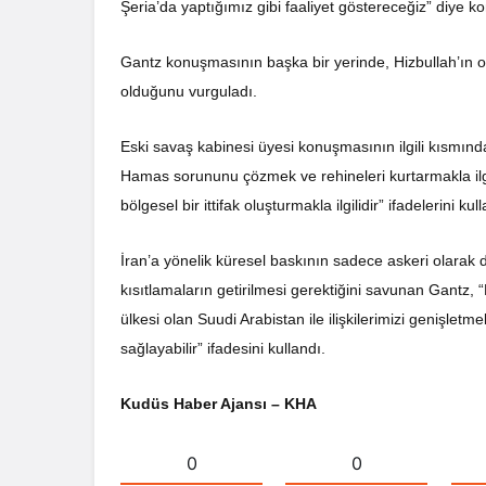
Şeria’da yaptığımız gibi faaliyet göstereceğiz” diye k
Gantz konuşmasının başka bir yerinde, Hizbullah’ın o
olduğunu vurguladı.
Eski savaş kabinesi üyesi konuşmasının ilgili kısmı
Hamas sorununu çözmek ve rehineleri kurtarmakla ilgil
bölgesel bir ittifak oluşturmakla ilgilidir” ifadelerini kul
İran’a yönelik küresel baskının sadece askeri olarak d
kısıtlamaların getirilmesi gerektiğini savunan Gantz, 
ülkesi olan Suudi Arabistan ile ilişkilerimizi genişletm
sağlayabilir” ifadesini kullandı.
Kudüs Haber Ajansı – KHA
0
0