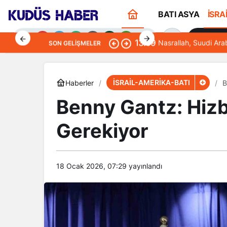
BATI ASYA
İSRA
Sana Öze
13:09
Nasrallah, Suudi Ara
SON GELIŞMELER
İSRAİL-AMERİKA-BATI
Haberler
B
Benny Gantz: Hiz
Gündüz Modu
Gerekiyor
Gündüz modunu seçin.
Gece Modu
Gece modunu seçin.
18 Ocak 2026, 07:29
yayınlandı
Sistem Modu
Sistem modunu seçin.