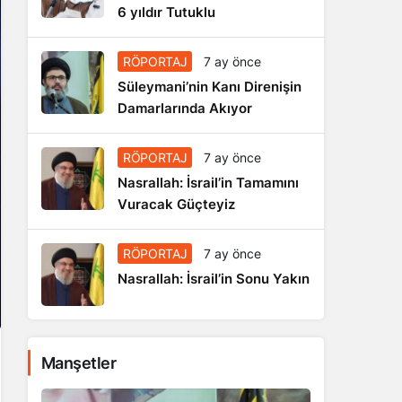
6 yıldır Tutuklu
RÖPORTAJ
7 ay önce
Süleymani’nin Kanı Direnişin
Damarlarında Akıyor
RÖPORTAJ
7 ay önce
Nasrallah: İsrail’in Tamamını
Vuracak Güçteyiz
RÖPORTAJ
7 ay önce
Nasrallah: İsrail’in Sonu Yakın
Manşetler