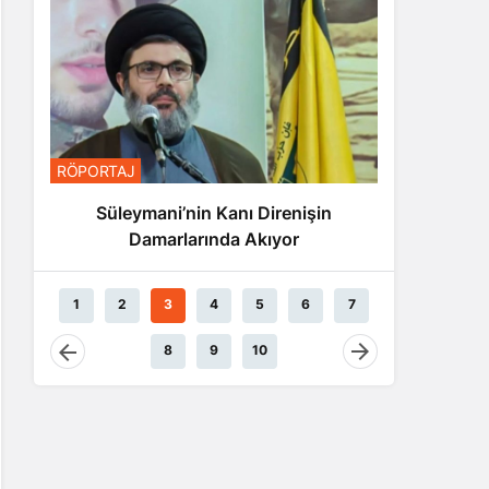
RÖPORTA
RÖPORTAJ
Nas
Süleymani’nin Kanı Direnişin
Damarlarında Akıyor
1
2
3
4
5
6
7
8
9
10