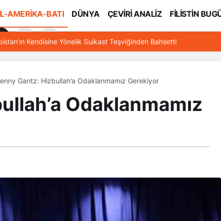
İL-AMERİKA-BATI
DÜNYA
ÇEVİRİ ANALİZ
FİLİSTİN BUG
l
bistan’ın Kendisine Yönelik Suikast Teşviğinden Bahsetti
enny Gantz: Hizbullah’a Odaklanmamız Gerekiyor
bullah’a Odaklanmamız