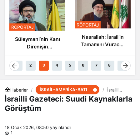
RÖPORTAJ
RÖPORTAJ
Nasrallah: İsrail’in
Süleymani’nin Kanı
Tamamını Vuracak
Direnişin
Güçteyiz
Damarlarında
Akıyor
1
2
3
4
5
6
7
8
9
İSRAİL-AMERİKA-BATI
Haberler
İsrailli
Gazeteci:
İsrailli Gazeteci: Suudi Kaynaklarla
Suudi
Kaynaklarla
Görüştüm
Görüştüm
18 Ocak 2026, 08:50
yayınlandı
1