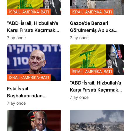
İSRAİL-AMERİKA-BATI
İSRAİL-AMERİKA-BATI
​​​​​​​”ABD-İsrail, Hizbullah’a
​​​​​​​Gazze’de Benzeri
Karşı Fırsatı Kaçırmak
Görülmemiş Abluka
İstemiyor”
Planı
7 ay önce
7 ay önce
İSRAİL-AMERİKA-BATI
İSRAİL-AMERİKA-BATI
​​​​​​​”ABD-İsrail, Hizbullah’a
Eski İsrail
Karşı Fırsatı Kaçırmak
Başbakanı’ndan
İstemiyor”
7 ay önce
Netanyahu’ya Ağır
7 ay önce
Sözler