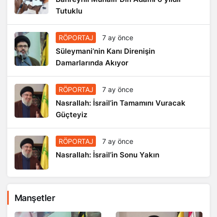
Tutuklu
RÖPORTAJ
7 ay önce
Süleymani’nin Kanı Direnişin
Damarlarında Akıyor
RÖPORTAJ
7 ay önce
Nasrallah: İsrail’in Tamamını Vuracak
Güçteyiz
RÖPORTAJ
7 ay önce
Nasrallah: İsrail’in Sonu Yakın
Manşetler