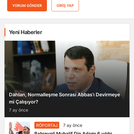
YORUM GÖNDER
GIRIŞ YAP
Yeni Haberler
Dahlan, Normalleşme Sonrası Abbas’ı Devirmeye
mi Çalışıyor?
7 ay önce
RÖPORTAJ
7 ay önce
Bahreynli Muhalif Din Adamı 6 yıldır