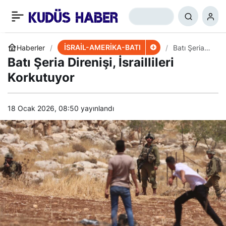
İsrailli Gazeteci: Suudi
+
-
0
Paylaş
Kaynaklarla Görüştüm
İSRAİL-AMERİKA-BATI
Haberler
Batı Şeria
Direnişi,
Batı Şeria Direnişi, İsraillileri
İsraillileri
Korkutuyor
Korkutuyor
18 Ocak 2026, 08:50
yayınlandı