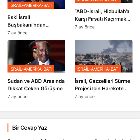
İSRAİL-AMERİKA-BATI
​​​​​​​”ABD-İsrail, Hizbullah’a
Eski İsrail
Karşı Fırsatı Kaçırmak
Başbakanı’ndan
İstemiyor”
7 ay önce
Netanyahu’ya Ağır
7 ay önce
Sözler
İSRAİL-AMERİKA-BATI
İSRAİL-AMERİKA-BATI
Sudan ve ABD Arasında
İsrail, Gazzelileri Sürme
Dikkat Çeken Görüşme
Projesi İçin Harekete
Geçti
7 ay önce
7 ay önce
Bir Cevap Yaz