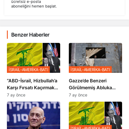
ücretsiz e-posta
aboneliğini hemen başlat.
Benzer Haberler
İSRAİL-AMERİKA-BATI
İSRAİL-AMERİKA-BATI
​​​​​​​”ABD-İsrail, Hizbullah’a
​​​​​​​Gazze’de Benzeri
Karşı Fırsatı Kaçırmak
Görülmemiş Abluka
İstemiyor”
Planı
7 ay önce
7 ay önce
İSRAİL-AMERİKA-BATI