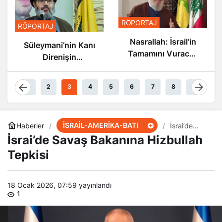
RÖPORTAJ
RÖPORTAJ
Nasrallah: İsrail’in
Süleymani’nin Kanı
Tamamını Vuracak
Direnişin
Güçteyiz
Damarlarında
Akıyor
1
2
3
4
5
6
7
8
9
İSRAİL-AMERİKA-BATI
Haberler
İsrai’de
Savaş
İsrai’de Savaş Bakanına Hizbullah
Bakanına
Hizbullah
Tepkisi
Tepkisi
18 Ocak 2026, 07:59
yayınlandı
1