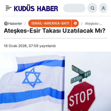
İsrai’de Savaş Bakanına
+
-
0
Paylaş
Hizbullah Tepkisi
İSRAİL-AMERİKA-BATI
Haberler
Ateşkes-
Esir Takası
Ateşkes-Esir Takası Uzatılacak Mı?
Uzatılacak
Mı?
18 Ocak 2026, 07:59
yayınlandı