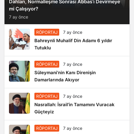
Dahlan, Normalleşme Sonrası Abbas’ı Devirmeye
mi Çalışıyor?
7 ay önce
RÖPORTAJ
7 ay önce
Bahreynli Muhalif Din Adamı 6 yıldır
Tutuklu
RÖPORTAJ
7 ay önce
Süleymani’nin Kanı Direnişin
Damarlarında Akıyor
RÖPORTAJ
7 ay önce
Nasrallah: İsrail’in Tamamını Vuracak
Güçteyiz
RÖPORTAJ
7 ay önce