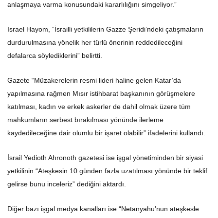
anlaşmaya varma konusundaki kararlılığını simgeliyor.”
Israel Hayom, “İsrailli yetkililerin Gazze Şeridi’ndeki çatışmaların
durdurulmasına yönelik her türlü önerinin reddedileceğini
defalarca söylediklerini” belirtti.
Gazete “Müzakerelerin resmi lideri haline gelen Katar’da
yapılmasına rağmen Mısır istihbarat başkanının görüşmelere
katılması, kadın ve erkek askerler de dahil olmak üzere tüm
mahkumların serbest bırakılması yönünde ilerleme
kaydedileceğine dair olumlu bir işaret olabilir” ifadelerini kullandı.
İsrail Yedioth Ahronoth gazetesi ise işgal yönetiminden bir siyasi
yetkilinin “Ateşkesin 10 günden fazla uzatılması yönünde bir teklif
gelirse bunu inceleriz” dediğini aktardı.
Diğer bazı işgal medya kanalları ise “Netanyahu’nun ateşkesle