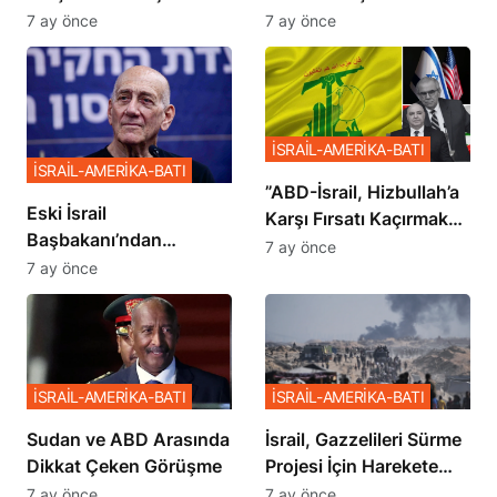
İstemiyor”
Planı
7 ay önce
7 ay önce
İSRAİL-AMERİKA-BATI
İSRAİL-AMERİKA-BATI
​​​​​​​”ABD-İsrail, Hizbullah’a
Eski İsrail
Karşı Fırsatı Kaçırmak
Başbakanı’ndan
İstemiyor”
7 ay önce
Netanyahu’ya Ağır
7 ay önce
Sözler
İSRAİL-AMERİKA-BATI
İSRAİL-AMERİKA-BATI
Sudan ve ABD Arasında
İsrail, Gazzelileri Sürme
Dikkat Çeken Görüşme
Projesi İçin Harekete
Geçti
7 ay önce
7 ay önce