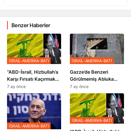
Benzer Haberler
İSRAİL-AMERİKA-BATI
İSRAİL-AMERİKA-BATI
​​​​​​​”ABD-İsrail, Hizbullah’a
​​​​​​​Gazze’de Benzeri
Karşı Fırsatı Kaçırmak
Görülmemiş Abluka
İstemiyor”
Planı
7 ay önce
7 ay önce
İSRAİL-AMERİKA-BATI
İSRAİL-AMERİKA-BATI