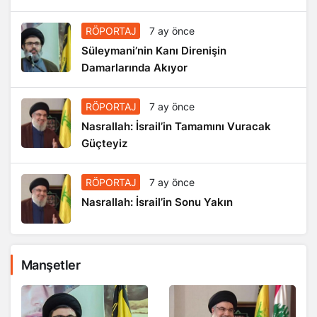
RÖPORTAJ
7 ay önce
Süleymani’nin Kanı Direnişin
Damarlarında Akıyor
RÖPORTAJ
7 ay önce
Nasrallah: İsrail’in Tamamını Vuracak
Güçteyiz
RÖPORTAJ
7 ay önce
Nasrallah: İsrail’in Sonu Yakın
Manşetler