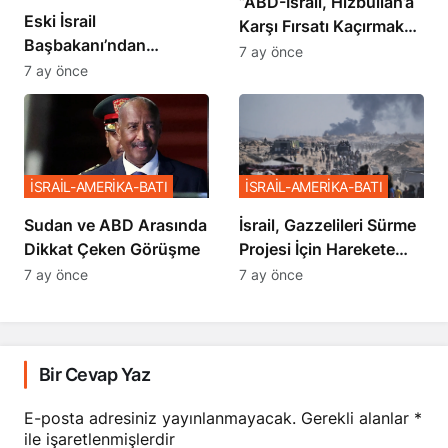
​​​​​​​”ABD-İsrail, Hizbullah’a
Eski İsrail
Karşı Fırsatı Kaçırmak
Başbakanı’ndan
İstemiyor”
7 ay önce
Netanyahu’ya Ağır
7 ay önce
Sözler
İSRAİL-AMERİKA-BATI
İSRAİL-AMERİKA-BATI
Sudan ve ABD Arasında
İsrail, Gazzelileri Sürme
Dikkat Çeken Görüşme
Projesi İçin Harekete
Geçti
7 ay önce
7 ay önce
Bir Cevap Yaz
E-posta adresiniz yayınlanmayacak.
Gerekli alanlar
*
ile işaretlenmişlerdir