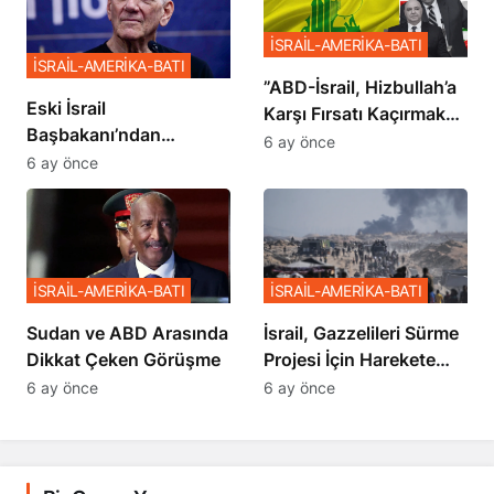
İSRAİL-AMERİKA-BATI
İSRAİL-AMERİKA-BATI
​​​​​​​”ABD-İsrail, Hizbullah’a
Eski İsrail
Karşı Fırsatı Kaçırmak
Başbakanı’ndan
İstemiyor”
6 ay önce
Netanyahu’ya Ağır
6 ay önce
Sözler
İSRAİL-AMERİKA-BATI
İSRAİL-AMERİKA-BATI
Sudan ve ABD Arasında
İsrail, Gazzelileri Sürme
Dikkat Çeken Görüşme
Projesi İçin Harekete
Geçti
6 ay önce
6 ay önce