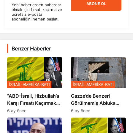
ABONE OL
Yeni haberlerden haberdar
olmak için fırsatı kaçırma ve
ücretsiz e-posta
aboneliğini hemen başlat.
Benzer Haberler
İSRAİL-AMERİKA-BATI
İSRAİL-AMERİKA-BATI
​​​​​​​”ABD-İsrail, Hizbullah’a
​​​​​​​Gazze’de Benzeri
Karşı Fırsatı Kaçırmak
Görülmemiş Abluka
İstemiyor”
Planı
6 ay önce
6 ay önce