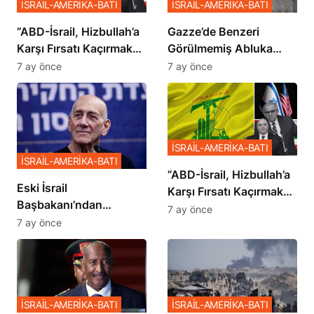
İSRAİL-AMERİKA-BATI
İSRAİL-AMERİKA-BATI
​​​​​​​”ABD-İsrail, Hizbullah’a
​​​​​​​Gazze’de Benzeri
Karşı Fırsatı Kaçırmak
Görülmemiş Abluka
İstemiyor”
Planı
7 ay önce
7 ay önce
İSRAİL-AMERİKA-BATI
İSRAİL-AMERİKA-BATI
​​​​​​​”ABD-İsrail, Hizbullah’a
Eski İsrail
Karşı Fırsatı Kaçırmak
Başbakanı’ndan
İstemiyor”
7 ay önce
Netanyahu’ya Ağır
7 ay önce
Sözler
İSRAİL-AMERİKA-BATI
İSRAİL-AMERİKA-BATI