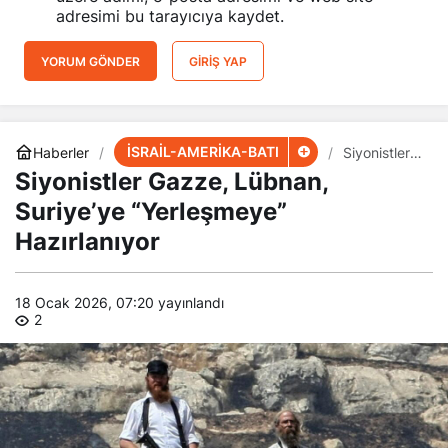
adresimi bu tarayıcıya kaydet.
YORUM GÖNDER
GIRIŞ YAP
İSRAİL-AMERİKA-BATI
Haberler
Siyonistler
Gazze,
Siyonistler Gazze, Lübnan,
Lübnan,
Suriye’ye
Suriye’ye “Yerleşmeye”
“Yerleşmeye
Hazırlanıyor
”
Hazırlanıyor
18 Ocak 2026, 07:20
yayınlandı
2