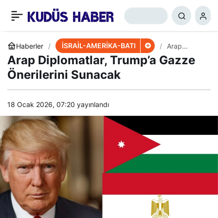
Siyonistler Gazze,
+
-
0
Paylaş
Lübnan, Suriye’ye
İSRAİL-AMERİKA-BATI
Haberler
​​​​​​​Arap
Diplomatlar,
​​​​​​​Arap Diplomatlar, Trump’a Gazze
Trump’a
“Yerleşmeye”
Gazze
Önerilerini Sunacak
Önerilerini
Sunacak
Hazırlanıyor
18 Ocak 2026, 07:20
yayınlandı