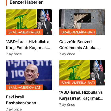
Benzer Haberler
İSRAİL-AMERİKA-BATI
İSRAİL-AMERİKA-BATI
​​​​​​​”ABD-İsrail, Hizbullah’a
​​​​​​​Gazze’de Benzeri
Karşı Fırsatı Kaçırmak
Görülmemiş Abluka
İstemiyor”
Planı
7 ay önce
7 ay önce
İSRAİL-AMERİKA-BATI
İSRAİL-AMERİKA-BATI
​​​​​​​”ABD-İsrail, Hizbullah’a
Eski İsrail
Karşı Fırsatı Kaçırmak
Başbakanı’ndan
İstemiyor”
7 ay önce
Netanyahu’ya Ağır
7 ay önce