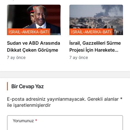
Sözler
İSRAİL-AMERİKA-BATI
İSRAİL-AMERİKA-BATI
Sudan ve ABD Arasında
İsrail, Gazzelileri Sürme
Dikkat Çeken Görüşme
Projesi İçin Harekete
Geçti
7 ay önce
7 ay önce
Bir Cevap Yaz
E-posta adresiniz yayınlanmayacak.
Gerekli alanlar
*
ile işaretlenmişlerdir
Yorumunuz
*