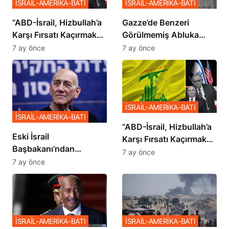
İSRAİL-AMERİKA-BATI
İSRAİL-AMERİKA-BATI
​​​​​​​”ABD-İsrail, Hizbullah’a
​​​​​​​Gazze’de Benzeri
Karşı Fırsatı Kaçırmak
Görülmemiş Abluka
İstemiyor”
Planı
7 ay önce
7 ay önce
İSRAİL-AMERİKA-BATI
İSRAİL-AMERİKA-BATI
​​​​​​​”ABD-İsrail, Hizbullah’a
Eski İsrail
Karşı Fırsatı Kaçırmak
Başbakanı’ndan
İstemiyor”
7 ay önce
Netanyahu’ya Ağır
7 ay önce
Sözler
İSRAİL-AMERİKA-BATI
İSRAİL-AMERİKA-BATI