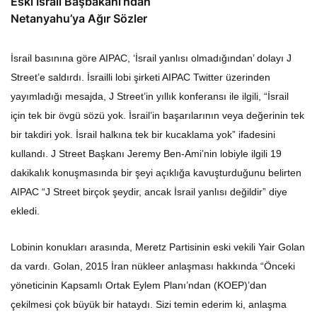
Eski İsrail Başbakanı’ndan
Netanyahu’ya Ağır Sözler
İsrail basınına göre AIPAC, ‘İsrail yanlısı olmadığından’ dolayı J
Street’e saldırdı. İsrailli lobi şirketi AIPAC Twitter üzerinden
yayımladığı mesajda, J Street’in yıllık konferansı ile ilgili, “İsrail
için tek bir övgü sözü yok. İsrail’in başarılarının veya değerinin tek
bir takdiri yok. İsrail halkına tek bir kucaklama yok” ifadesini
kullandı. J Street Başkanı Jeremy Ben-Ami’nin lobiyle ilgili 19
dakikalık konuşmasında bir şeyi açıklığa kavuşturduğunu belirten
AIPAC “J Street birçok şeydir, ancak İsrail yanlısı değildir” diye
ekledi.
Lobinin konukları arasında, Meretz Partisinin eski vekili Yair Golan
da vardı. Golan, 2015 İran nükleer anlaşması hakkında “Önceki
yöneticinin Kapsamlı Ortak Eylem Planı’ndan (KOEP)’dan
çekilmesi çok büyük bir hataydı. Sizi temin ederim ki, anlaşma