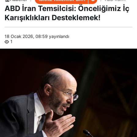
Temsilcisi:
ABD İran Temsilcisi: Önceliğimiz İç
Önceliğimiz
İç
Karışıklıkları Desteklemek!
Karışıklıkları
Destekleme
k!
18 Ocak 2026, 08:59
yayınlandı
1