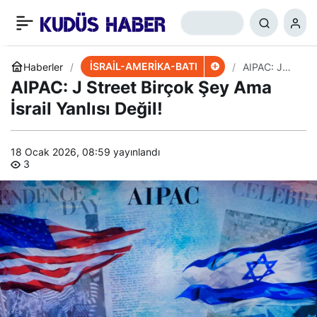
ABD İran Temsilcisi:
+
-
0
Paylaş
Önceliğimiz İç
İSRAİL-AMERİKA-BATI
Haberler
AIPAC: J
Street
AIPAC: J Street Birçok Şey Ama
Birçok Şey
Karışıklıkları
Ama İsrail
İsrail Yanlısı Değil!
Yanlısı
Değil!
Desteklemek!
18 Ocak 2026, 08:59
yayınlandı
3