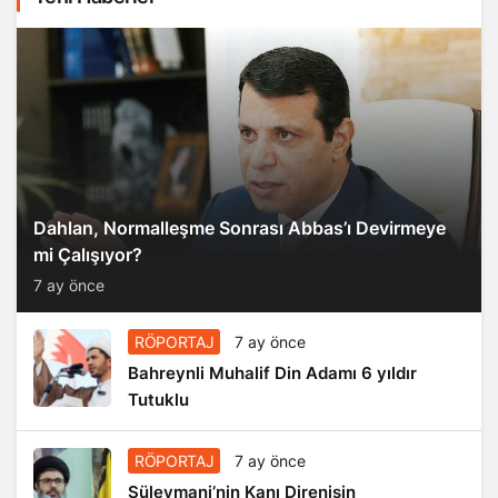
Dahlan, Normalleşme Sonrası Abbas’ı Devirmeye
mi Çalışıyor?
7 ay önce
RÖPORTAJ
7 ay önce
Bahreynli Muhalif Din Adamı 6 yıldır
Tutuklu
RÖPORTAJ
7 ay önce
Süleymani’nin Kanı Direnişin