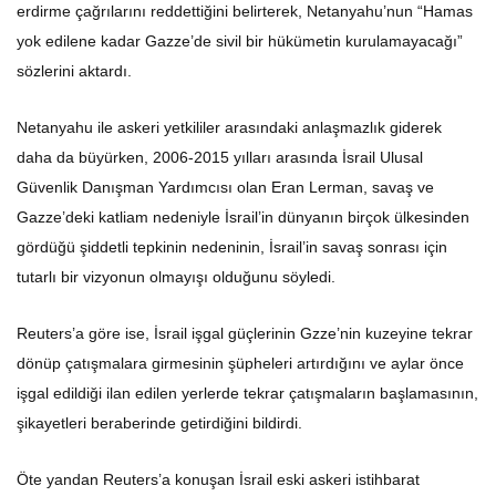
erdirme çağrılarını reddettiğini belirterek, Netanyahu’nun “Hamas
yok edilene kadar Gazze’de sivil bir hükümetin kurulamayacağı”
sözlerini aktardı.
Netanyahu ile askeri yetkililer arasındaki anlaşmazlık giderek
daha da büyürken, 2006-2015 yılları arasında İsrail Ulusal
Güvenlik Danışman Yardımcısı olan Eran Lerman, savaş ve
Gazze’deki katliam nedeniyle İsrail’in dünyanın birçok ülkesinden
gördüğü şiddetli tepkinin nedeninin, İsrail’in savaş sonrası için
tutarlı bir vizyonun olmayışı olduğunu söyledi.
Reuters’a göre ise, İsrail işgal güçlerinin Gzze’nin kuzeyine tekrar
dönüp çatışmalara girmesinin şüpheleri artırdığını ve aylar önce
işgal edildiği ilan edilen yerlerde tekrar çatışmaların başlamasının,
şikayetleri beraberinde getirdiğini bildirdi.
Öte yandan Reuters’a konuşan İsrail eski askeri istihbarat