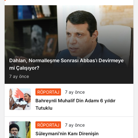
Dahlan, Normalleşme Sonrası Abbas’ı Devirmeye
mi Çalışıyor?
7 ay önce
RÖPORTAJ
7 ay önce
Bahreynli Muhalif Din Adamı 6 yıldır
Tutuklu
RÖPORTAJ
7 ay önce
Süleymani’nin Kanı Direnişin