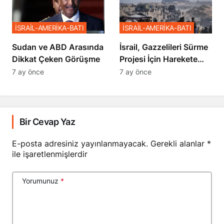
İSRAİL-AMERİKA-BATI
İSRAİL-AMERİKA-BATI
Sudan ve ABD Arasında
İsrail, Gazzelileri Sürme
Dikkat Çeken Görüşme
Projesi İçin Harekete
Geçti
7 ay önce
7 ay önce
Bir Cevap Yaz
E-posta adresiniz yayınlanmayacak.
Gerekli alanlar
*
ile işaretlenmişlerdir
Yorumunuz
*