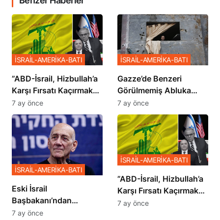
Benzer Haberler
İSRAİL-AMERİKA-BATI
İSRAİL-AMERİKA-BATI
​​​​​​​”ABD-İsrail, Hizbullah’a
​​​​​​​Gazze’de Benzeri
Karşı Fırsatı Kaçırmak
Görülmemiş Abluka
İstemiyor”
Planı
7 ay önce
7 ay önce
İSRAİL-AMERİKA-BATI
İSRAİL-AMERİKA-BATI
​​​​​​​”ABD-İsrail, Hizbullah’a
Eski İsrail
Karşı Fırsatı Kaçırmak
Başbakanı’ndan
İstemiyor”
7 ay önce
Netanyahu’ya Ağır
7 ay önce