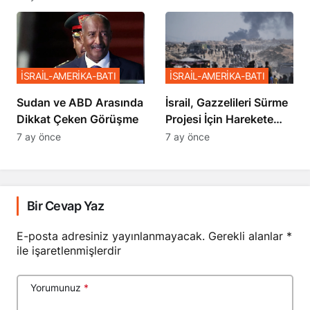
Sözler
İSRAİL-AMERİKA-BATI
İSRAİL-AMERİKA-BATI
Sudan ve ABD Arasında
İsrail, Gazzelileri Sürme
Dikkat Çeken Görüşme
Projesi İçin Harekete
Geçti
7 ay önce
7 ay önce
Bir Cevap Yaz
E-posta adresiniz yayınlanmayacak.
Gerekli alanlar
*
ile işaretlenmişlerdir
Yorumunuz
*