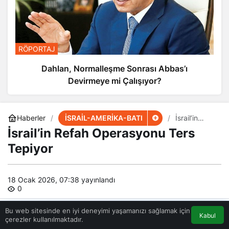
RÖPORTAJ
Dahlan, Normalleşme Sonrası Abbas’ı
Devirmeye mi Çalışıyor?
İSRAİL-AMERİKA-BATI
Haberler
İsrail’in
Refah
İsrail’in Refah Operasyonu Ters
Operasyonu
Ters
Tepiyor
Tepiyor
18 Ocak 2026, 07:38
yayınlandı
0
Bu web sitesinde en iyi deneyimi yaşamanızı sağlamak için
Kabul
çerezler kullanılmaktadır.
Akış
Eczaneler
Trafik
Anasayfa