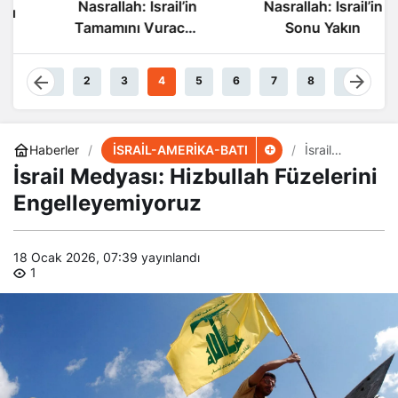
Nasrallah: İsrail’in
Nasrallah: İsrail’in
Tamamını Vuracak
Sonu Yakın
Güçteyiz
1
2
3
4
5
6
7
8
9
İSRAİL-AMERİKA-BATI
Haberler
İsrail
Medyası:
İsrail Medyası: Hizbullah Füzelerini
Hizbullah
Füzelerini
Engelleyemiyoruz
Engelleyemi
yoruz
18 Ocak 2026, 07:39
yayınlandı
1