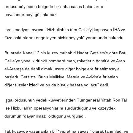
ordusu böylece o bölgede bir daha casus balonlarını
havalandırmayı göz alamaz.
İsrail medyası ayrıca, “Hizbullah’ın tüm Celile’yi kapsayan İHA ve
füze saldırılarını engelleyen hiçbir şey yok” yorumunda bulundu.
Bu arada Kanal 12’nin kuzey muhabiri Hadar Getsists’e göre Batı
Celile’ye yönelik dünkü bombardıman, roketlerin Admit’e ve Arap
el-Aramşa da dahil olmak üzere diğer bölgelere fırlatılmasıyla
başladı. Getsists “Bunu Malikiye, Metula ve Avivim’e fırlatılan
diğer füzeler izledi ve bu da büyük hasara yol açtı” dedi.
İşgal ordusunun yedek kuvvetlerinden Tümgeneral Yiftah Ron Tal
ise Hizbullah’ın operasyonlarını sürdürdüğünü ve kuzeydeki
durumun “dayanılmaz” olduğunu vurguladı.
Tal, kuzeyde yaşananları bir “yıpratma savaşı” olarak tanımladı ve