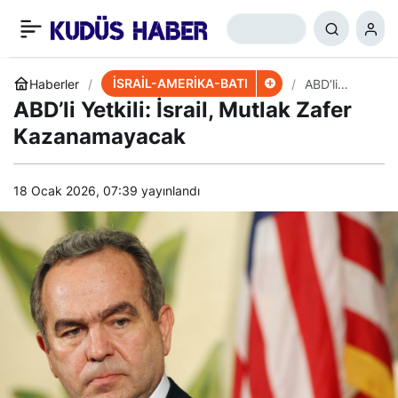
İsrail’in Refah
+
-
0
Paylaş
Operasyonu Ters Tepiyor
İSRAİL-AMERİKA-BATI
Haberler
ABD’li
Yetkili: İsrail,
ABD’li Yetkili: İsrail, Mutlak Zafer
Mutlak
Zafer
Kazanamayacak
Kazanamay
acak
18 Ocak 2026, 07:39
yayınlandı