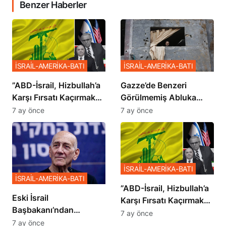
Benzer Haberler
İSRAİL-AMERİKA-BATI
İSRAİL-AMERİKA-BATI
​​​​​​​”ABD-İsrail, Hizbullah’a
​​​​​​​Gazze’de Benzeri
Karşı Fırsatı Kaçırmak
Görülmemiş Abluka
İstemiyor”
Planı
7 ay önce
7 ay önce
İSRAİL-AMERİKA-BATI
İSRAİL-AMERİKA-BATI
​​​​​​​”ABD-İsrail, Hizbullah’a
Eski İsrail
Karşı Fırsatı Kaçırmak
Başbakanı’ndan
İstemiyor”
7 ay önce
Netanyahu’ya Ağır
7 ay önce