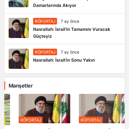
Damarlarında Akıyor
RÖPORTAJ
7 ay önce
Nasrallah: İsrail’in Tamamını Vuracak
Güçteyiz
RÖPORTAJ
7 ay önce
Nasrallah: İsrail’in Sonu Yakın
Manşetler
RÖPORTAJ
RÖPORTAJ