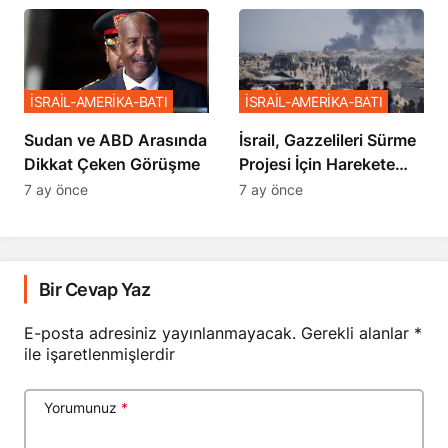
Sözler
İSRAİL-AMERİKA-BATI
İSRAİL-AMERİKA-BATI
Sudan ve ABD Arasında
İsrail, Gazzelileri Sürme
Dikkat Çeken Görüşme
Projesi İçin Harekete
Geçti
7 ay önce
7 ay önce
Bir Cevap Yaz
E-posta adresiniz yayınlanmayacak.
Gerekli alanlar
*
ile işaretlenmişlerdir
Yorumunuz
*