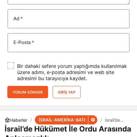
Ad
*
E-Posta
*
Bir dahaki sefere yorum yaptığımda kullanılmak
üzere adımı, e-posta adresimi ve web site
adresimi bu tarayıcıya kaydet.
YORUM GÖNDER
GIRIŞ YAP
İSRAİL-AMERİKA-BATI
Haberler
İsrail’de
Hükümet İle
İsrail’de Hükümet İle Ordu Arasında
Ordu
Arasında