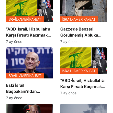
İSRAİL-AMERİKA-BATI
İSRAİL-AMERİKA-BATI
​​​​​​​”ABD-İsrail, Hizbullah’a
​​​​​​​Gazze’de Benzeri
Karşı Fırsatı Kaçırmak
Görülmemiş Abluka
İstemiyor”
Planı
7 ay önce
7 ay önce
İSRAİL-AMERİKA-BATI
İSRAİL-AMERİKA-BATI
​​​​​​​”ABD-İsrail, Hizbullah’a
Eski İsrail
Karşı Fırsatı Kaçırmak
Başbakanı’ndan
İstemiyor”
7 ay önce
Netanyahu’ya Ağır
7 ay önce
Sözler