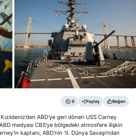
0
Paylaş
Beğen
a Kızıldeniz’den ABD’ye geri dönen USS Carney
 ABD medyası CBS’ye bölgedeki atmosfere ilişkin
rney’in kaptanı, ABD’nin ‘II. Dünya Savaşı’ndan