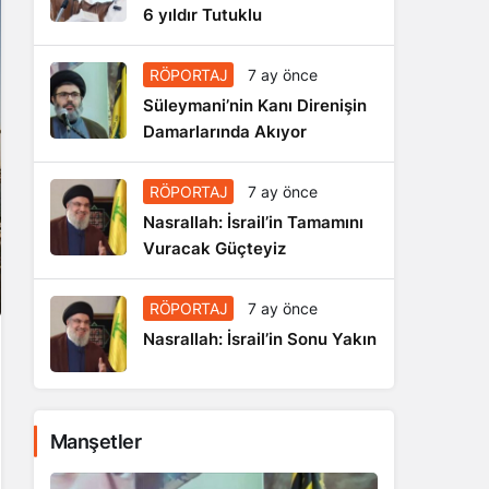
6 yıldır Tutuklu
RÖPORTAJ
7 ay önce
Süleymani’nin Kanı Direnişin
Damarlarında Akıyor
RÖPORTAJ
7 ay önce
Nasrallah: İsrail’in Tamamını
Vuracak Güçteyiz
RÖPORTAJ
7 ay önce
Nasrallah: İsrail’in Sonu Yakın
Manşetler