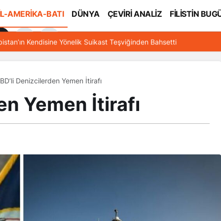
İL-AMERİKA-BATI
DÜNYA
ÇEVİRİ ANALİZ
FİLİSTİN BUG
l
bistan’ın Kendisine Yönelik Suikast Teşviğinden Bahsetti
BD’li Denizcilerden Yemen İtirafı
en Yemen İtirafı