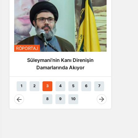
RÖPORTA
RÖPORTAJ
Nas
Süleymani’nin Kanı Direnişin
Damarlarında Akıyor
1
2
3
4
5
6
7
8
9
10