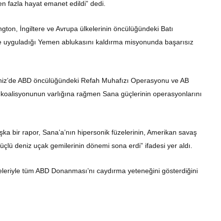
en fazla hayat emanet edildi” dedi.
gton, İngiltere ve Avrupa ülkelerinin öncülüğündeki Batı
rine uyguladığı Yemen ablukasını kaldırma misyonunda başarısız
deniz’de ABD öncülüğündeki Refah Muhafızı Operasyonu ve AB
koalisyonunun varlığına rağmen Sana güçlerinin operasyonlarını
şka bir rapor, Sana’a’nın hipersonik füzelerinin, Amerikan savaş
üçlü deniz uçak gemilerinin dönemi sona erdi” ifadesi yer aldı.
üzeleriyle tüm ABD Donanması’nı caydırma yeteneğini gösterdiğini