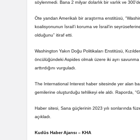
söylenmedi. Bana 2 milyar dolarlık bir varlık ve 300’d
Öte yandan Amerikalı bir araştırma enstitüsü, “Washin
koalisyonunun İsrail’i koruma ve İsrail’in seyrüsefe
olduğunu” itiraf etti.
Washington Yakın Doğu Politikaları Enstitüsü, Kızıl
öncülüğündeki Aspides olmak üzere iki ayrı savunma 
arttırdığını vurguladı.
The International Interest haber sitesinde yer alan ba
gemilerine oluşturduğu tehlikeyi ele aldı. Raporda, “G
Haber sitesi, Sana güçlerinin 2023 yılı sonlarında f
açıkladı.
Kudüs Haber Ajansı – KHA