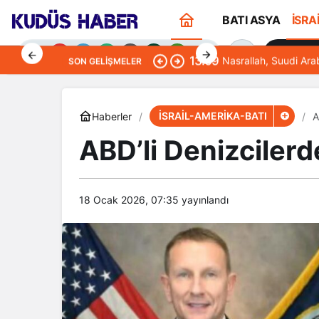
BATI ASYA
İSRA
Sana Öze
13:09
Nasrallah, Suudi Ara
SON GELIŞMELER
İSRAİL-AMERİKA-BATI
Haberler
A
ABD’li Denizcilerd
Gündüz Modu
Gündüz modunu seçin.
18 Ocak 2026, 07:35
yayınlandı
Gece Modu
Gece modunu seçin.
Sistem Modu
Sistem modunu seçin.