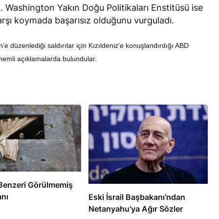
i. Washington Yakın Doğu Politikaları Enstitüsü ise
karşı koymada başarısız olduğunu vurguladı.
 düzenlediği saldırılar için Kızıldeniz’e konuşlandırdığı ABD
emli açıklamalarda bulundular.
RÖPORTAJ
eşme Sonrası
Bahreynli Muhalif Din Adamı 6
 mi Çalışıyor?
yıldır Tutuklu
e’de Benzeri Görülmemiş
anı
Eski İsrail Başbakanı’ndan
Netanyahu’ya Ağır Sözler