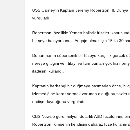
USS Carney’in Kaptanı Jeremy Robertson, II. Dünya S
vurguladı.
Robertson, özellikle Yemen balistik füzeleri konusund
bir şeye bakıyorsunuz. Angaje olmak için 15 ila 30 san
Donanmanın süpersonik bir füzeye karşı ilk gerçek dün
nereye gittiğini ve irtifayı ve tüm bunları çok hızlı 
ifadesini kullandı.
Kaptanın herhangi bir düğmeye basmadan önce, bilgisay
izlemediğine karar vermek zorunda olduğunu sözlerin
endişe duyduğunu vurguladı.
CBS News’e göre, milyon dolarlık ABD füzelerinin, bin 
Robertson, kimsenin kendisini daha az füze kullanması i