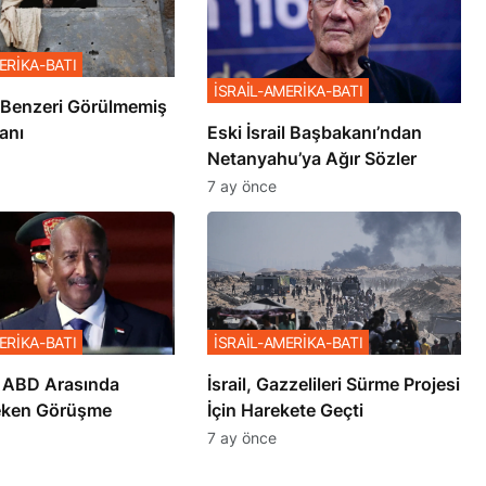
ERİKA-BATI
İSRAİL-AMERİKA-BATI
ze’de Benzeri Görülmemiş
anı
Eski İsrail Başbakanı’ndan
Netanyahu’ya Ağır Sözler
7 ay önce
ERİKA-BATI
İSRAİL-AMERİKA-BATI
 ABD Arasında
İsrail, Gazzelileri Sürme Projesi
eken Görüşme
İçin Harekete Geçti
7 ay önce