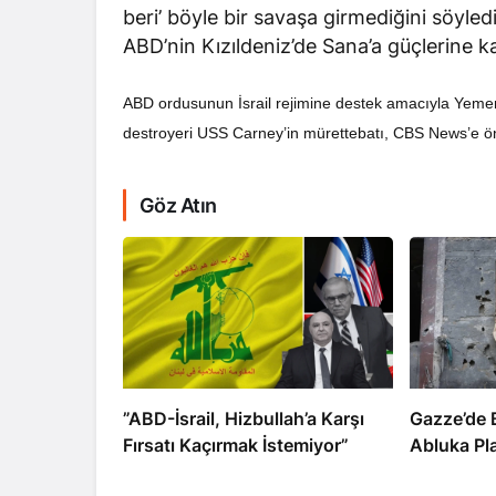
beri’ böyle bir savaşa girmediğini söyled
ABD’nin Kızıldeniz’de Sana’a güçlerine 
ABD ordusunun İsrail rejimine destek amacıyla Yemen’e
destroyeri USS Carney’in mürettebatı, CBS News’e ön
RÖPORTAJ
Göz Atın
Dahlan, Normall
Abbas’ı Devirmeye
​​​​​​​”ABD-İsrail, Hizbullah’a Karşı
​​​​​​​Gazz
Fırsatı Kaçırmak İstemiyor”
Abluka Pl