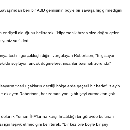
avaşı’ndan beri bir ABD gemisinin böyle bir savaşa hiç girmediğini
a endişeli olduğunu belirterek, “Hipersonik hızda size doğru gelen
iyeniz var” dedi.
ya testini gerçekleştirdiğini vurgulayan Robertson, “Bilgisayar
bir şekilde söylüyor, ancak düğmelere, insanlar basmak zorunda”
arın ticari uçakların geçtiği bölgelerde geçerli bir hedefi izleyip
e ekleyen Robertson, her zaman yanlış bir şeyi vurmaktan çok
dolarlık Yemen İHA’larına karşı fırlatıldığı bir görevde bulunan
çin teşvik etmediğini belirterek, “Bir kez bile böyle bir şey