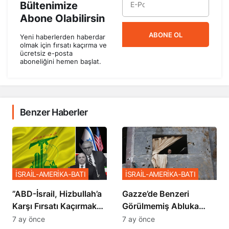
Bültenimize
Abone Olabilirsin
ABONE OL
Yeni haberlerden haberdar
olmak için fırsatı kaçırma ve
ücretsiz e-posta
aboneliğini hemen başlat.
Benzer Haberler
İSRAİL-AMERİKA-BATI
İSRAİL-AMERİKA-BATI
​​​​​​​”ABD-İsrail, Hizbullah’a
​​​​​​​Gazze’de Benzeri
Karşı Fırsatı Kaçırmak
Görülmemiş Abluka
İstemiyor”
Planı
7 ay önce
7 ay önce