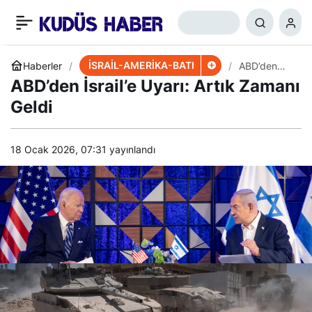
Reuters: İran ve
+
-
0
Paylaş
Müttefikleri Ateşkes
İSRAİL-AMERİKA-BATI
Haberler
ABD’den
İsrail’e
ABD’den İsrail’e Uyarı: Artık Zamanı
Uyarı: Artık
Görüşmesini Bekliyor
Zamanı
Geldi
Geldi
18 Ocak 2026, 07:31
yayınlandı