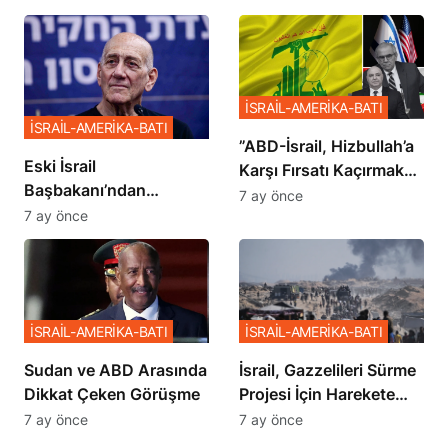
İSRAİL-AMERİKA-BATI
İSRAİL-AMERİKA-BATI
​​​​​​​”ABD-İsrail, Hizbullah’a
Eski İsrail
Karşı Fırsatı Kaçırmak
Başbakanı’ndan
İstemiyor”
7 ay önce
Netanyahu’ya Ağır
7 ay önce
Sözler
İSRAİL-AMERİKA-BATI
İSRAİL-AMERİKA-BATI
Sudan ve ABD Arasında
İsrail, Gazzelileri Sürme
Dikkat Çeken Görüşme
Projesi İçin Harekete
Geçti
7 ay önce
7 ay önce