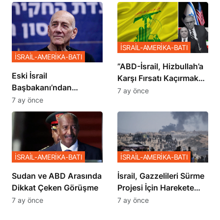
İSRAİL-AMERİKA-BATI
İSRAİL-AMERİKA-BATI
​​​​​​​”ABD-İsrail, Hizbullah’a
Eski İsrail
Karşı Fırsatı Kaçırmak
Başbakanı’ndan
İstemiyor”
7 ay önce
Netanyahu’ya Ağır
7 ay önce
Sözler
İSRAİL-AMERİKA-BATI
İSRAİL-AMERİKA-BATI
Sudan ve ABD Arasında
İsrail, Gazzelileri Sürme
Dikkat Çeken Görüşme
Projesi İçin Harekete
Geçti
7 ay önce
7 ay önce