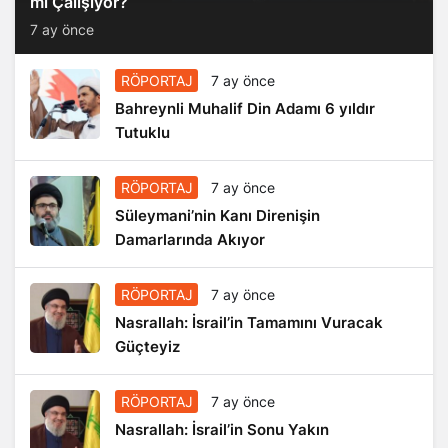
7 ay önce
RÖPORTAJ
7 ay önce
Bahreynli Muhalif Din Adamı 6 yıldır
Tutuklu
RÖPORTAJ
7 ay önce
Süleymani’nin Kanı Direnişin
Damarlarında Akıyor
RÖPORTAJ
7 ay önce
Nasrallah: İsrail’in Tamamını Vuracak
Güçteyiz
RÖPORTAJ
7 ay önce
Nasrallah: İsrail’in Sonu Yakın