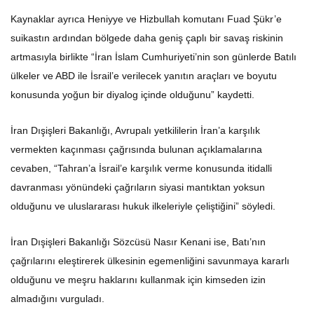
Kaynaklar ayrıca Heniyye ve Hizbullah komutanı Fuad Şükr’e
suikastın ardından bölgede daha geniş çaplı bir savaş riskinin
artmasıyla birlikte “İran İslam Cumhuriyeti’nin son günlerde Batılı
ülkeler ve ABD ile İsrail’e verilecek yanıtın araçları ve boyutu
konusunda yoğun bir diyalog içinde olduğunu” kaydetti.
İran Dışişleri Bakanlığı, Avrupalı yetkililerin İran’a karşılık
vermekten kaçınması çağrısında bulunan açıklamalarına
cevaben, “Tahran’a İsrail’e karşılık verme konusunda itidalli
davranması yönündeki çağrıların siyasi mantıktan yoksun
olduğunu ve uluslararası hukuk ilkeleriyle çeliştiğini” söyledi.
İran Dışişleri Bakanlığı Sözcüsü Nasır Kenani ise, Batı’nın
çağrılarını eleştirerek ülkesinin egemenliğini savunmaya kararlı
olduğunu ve meşru haklarını kullanmak için kimseden izin
almadığını vurguladı.