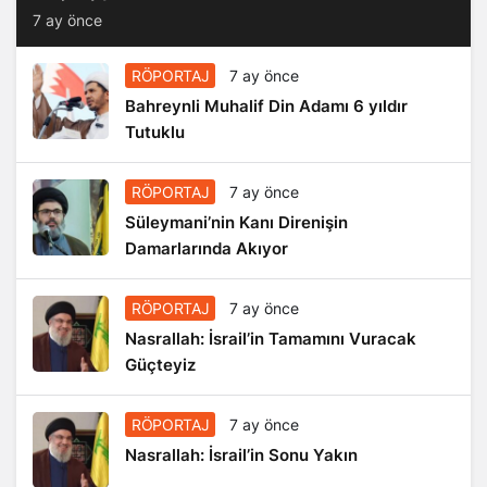
7 ay önce
RÖPORTAJ
7 ay önce
Bahreynli Muhalif Din Adamı 6 yıldır
Tutuklu
RÖPORTAJ
7 ay önce
Süleymani’nin Kanı Direnişin
Damarlarında Akıyor
RÖPORTAJ
7 ay önce
Nasrallah: İsrail’in Tamamını Vuracak
Güçteyiz
RÖPORTAJ
7 ay önce
Nasrallah: İsrail’in Sonu Yakın