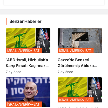
Benzer Haberler
İSRAİL-AMERİKA-BATI
İSRAİL-AMERİKA-BATI
​​​​​​​”ABD-İsrail, Hizbullah’a
​​​​​​​Gazze’de Benzeri
Karşı Fırsatı Kaçırmak
Görülmemiş Abluka
İstemiyor”
Planı
7 ay önce
7 ay önce
İSRAİL-AMERİKA-BATI
İSRAİL-AMERİKA-BATI