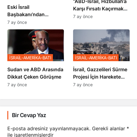
​​​​​​​”ABD-İsrail, Hizbullah’a
Eski İsrail
Karşı Fırsatı Kaçırmak
Başbakanı’ndan
İstemiyor”
7 ay önce
Netanyahu’ya Ağır
7 ay önce
Sözler
İSRAİL-AMERİKA-BATI
İSRAİL-AMERİKA-BATI
Sudan ve ABD Arasında
İsrail, Gazzelileri Sürme
Dikkat Çeken Görüşme
Projesi İçin Harekete
Geçti
7 ay önce
7 ay önce
Bir Cevap Yaz
E-posta adresiniz yayınlanmayacak.
Gerekli alanlar
*
ile işaretlenmişlerdir