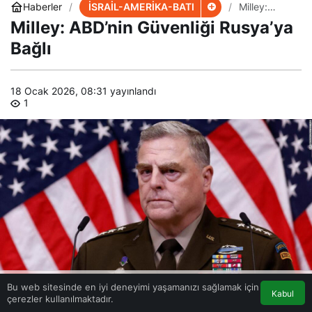
İSRAİL-AMERİKA-BATI
Haberler
Milley:
ABD’nin
Milley: ABD’nin Güvenliği Rusya’ya
Güvenliği
Rusya’ya
Bağlı
Bağlı
18 Ocak 2026, 08:31
yayınlandı
1
Bu web sitesinde en iyi deneyimi yaşamanızı sağlamak için
Kabul
çerezler kullanılmaktadır.
Akış
Eczaneler
Trafik
Anasayfa