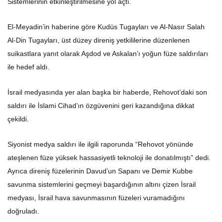
Sistemlerinin etkinleştirilmesine yol açtı.
El-Meyadin’in haberine göre Kudüs Tugayları ve Al-Nasır Salah
Al-Din Tugayları, üst düzey direniş yetkililerine düzenlenen
suikastlara yanıt olarak Aşdod ve Askalan’ı yoğun füze saldırıları
ile hedef aldı.
İsrail medyasında yer alan başka bir haberde, Rehovot’daki son
saldırı ile İslami Cihad’ın özgüvenini geri kazandığına dikkat
çekildi.
Siyonist medya saldırı ile ilgili raporunda “Rehovot yönünde
ateşlenen füze yüksek hassasiyetli teknoloji ile donatılmıştı” dedi.
Ayrıca direniş füzelerinin Davud’un Sapanı ve Demir Kubbe
savunma sistemlerini geçmeyi başardığının altını çizen İsrail
medyası, İsrail hava savunmasının füzeleri vuramadığını
doğruladı.