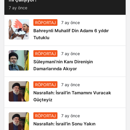
7 ay önce
RÖPORTAJ
7 ay önce
Bahreynli Muhalif Din Adamı 6 yıldır
Tutuklu
RÖPORTAJ
7 ay önce
Süleymani’nin Kanı Direnişin
Damarlarında Akıyor
RÖPORTAJ
7 ay önce
Nasrallah: İsrail’in Tamamını Vuracak
Güçteyiz
RÖPORTAJ
7 ay önce
Nasrallah: İsrail’in Sonu Yakın