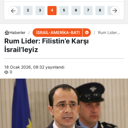
1
2
3
4
5
6
7
8
9
İSRAİL-AMERİKA-BATI
Haberler
Rum Lider:
Filistin’e
Rum Lider: Filistin’e Karşı
Karşı
İsrail’leyiz
İsrail’leyiz
18 Ocak 2026, 08:32
yayınlandı
0