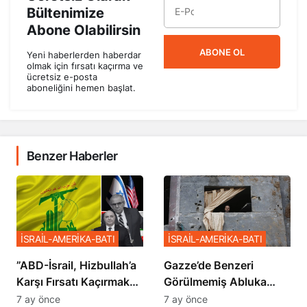
Bültenimize
Abone Olabilirsin
ABONE OL
Yeni haberlerden haberdar
olmak için fırsatı kaçırma ve
ücretsiz e-posta
aboneliğini hemen başlat.
Benzer Haberler
İSRAİL-AMERİKA-BATI
İSRAİL-AMERİKA-BATI
​​​​​​​”ABD-İsrail, Hizbullah’a
​​​​​​​Gazze’de Benzeri
Karşı Fırsatı Kaçırmak
Görülmemiş Abluka
İstemiyor”
Planı
7 ay önce
7 ay önce