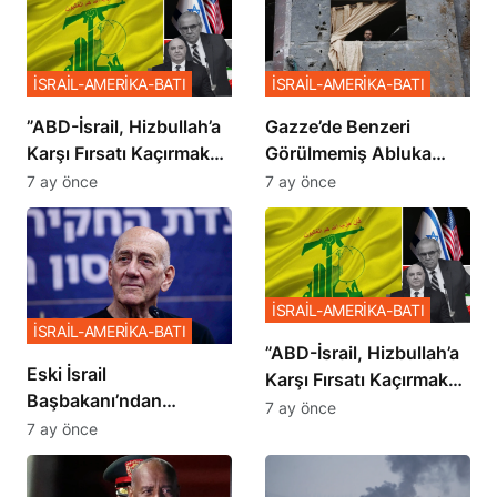
İSRAİL-AMERİKA-BATI
İSRAİL-AMERİKA-BATI
​​​​​​​”ABD-İsrail, Hizbullah’a
​​​​​​​Gazze’de Benzeri
Karşı Fırsatı Kaçırmak
Görülmemiş Abluka
İstemiyor”
Planı
7 ay önce
7 ay önce
İSRAİL-AMERİKA-BATI
İSRAİL-AMERİKA-BATI
​​​​​​​”ABD-İsrail, Hizbullah’a
Eski İsrail
Karşı Fırsatı Kaçırmak
Başbakanı’ndan
İstemiyor”
7 ay önce
Netanyahu’ya Ağır
7 ay önce
Sözler