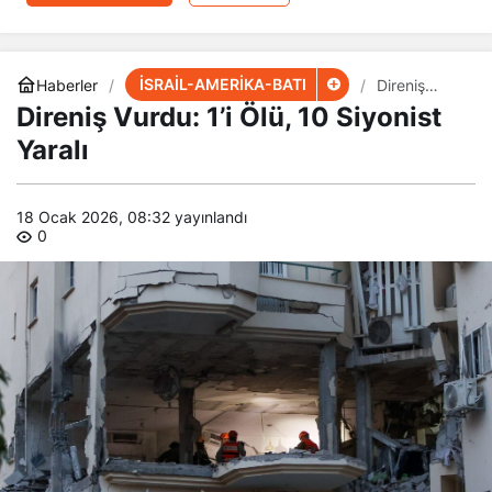
İSRAİL-AMERİKA-BATI
Haberler
Direniş
Vurdu: 1’i
Direniş Vurdu: 1’i Ölü, 10 Siyonist
Ölü, 10
Siyonist
Yaralı
Yaralı
18 Ocak 2026, 08:32
yayınlandı
0