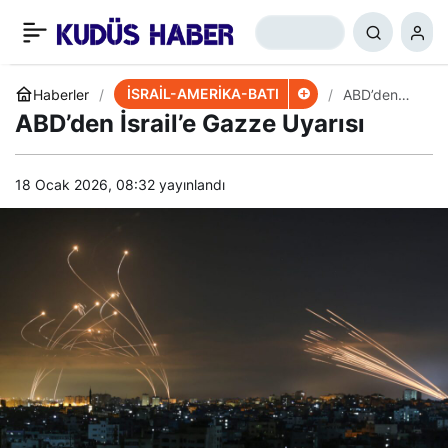
Milley: ABD’nin Güvenliği
+
-
0
Paylaş
Rusya’ya Bağlı
İSRAİL-AMERİKA-BATI
Haberler
ABD’den
İsrail’e
ABD’den İsrail’e Gazze Uyarısı
Gazze
Uyarısı
18 Ocak 2026, 08:32
yayınlandı