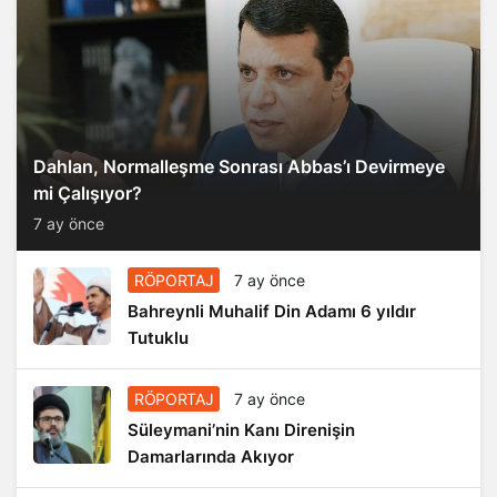
Dahlan, Normalleşme Sonrası Abbas’ı Devirmeye
mi Çalışıyor?
7 ay önce
RÖPORTAJ
7 ay önce
Bahreynli Muhalif Din Adamı 6 yıldır
Tutuklu
RÖPORTAJ
7 ay önce
Süleymani’nin Kanı Direnişin
Damarlarında Akıyor