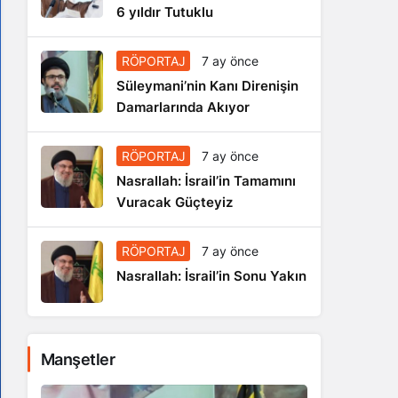
6 yıldır Tutuklu
RÖPORTAJ
7 ay önce
Süleymani’nin Kanı Direnişin
Damarlarında Akıyor
RÖPORTAJ
7 ay önce
Nasrallah: İsrail’in Tamamını
Vuracak Güçteyiz
RÖPORTAJ
7 ay önce
Nasrallah: İsrail’in Sonu Yakın
Manşetler