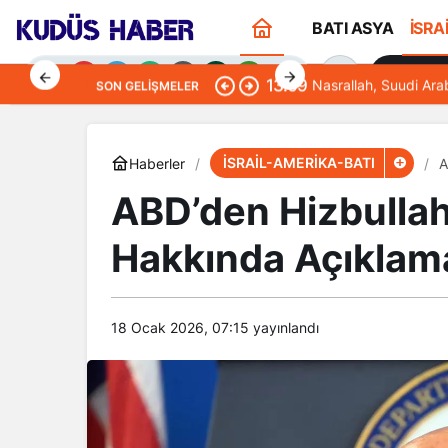
BATI ASYA
İSRA
Sana Öze
13:09
Nasrallah, Suudi Ara
SON GELIŞMELER
İSRAİL-AMERİKA-BATI
Haberler
A
ABD’den Hizbullah
Gündüz Modu
Hakkında Açıklam
Gündüz modunu seçin.
Gece Modu
Gece modunu seçin.
18 Ocak 2026, 07:15
yayınlandı
Sistem Modu
Sistem modunu seçin.