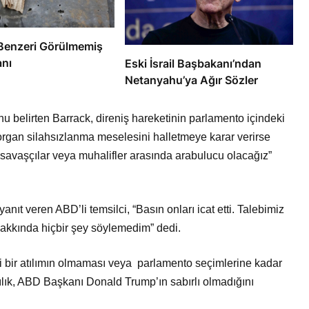
e’de Benzeri Görülmemiş
anı
Eski İsrail Başbakanı’ndan
Netanyahu’ya Ağır Sözler
belirten Barrack, direniş hareketinin parlamento içindeki
organ silahsızlanma meselesini halletmeye karar verirse
 savaşçılar veya muhalifler arasında arabulucu olacağız”
anıt veren ABD’li temsilci, “Basın onları icat etti. Talebimiz
akkında hiçbir şey söylemedim” dedi.
i bir atılımın olmaması veya parlamento seçimlerine kadar
ık, ABD Başkanı Donald Trump’ın sabırlı olmadığını