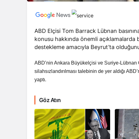
ABD Elçisi Tom Barrack Lübnan basınına v
konusu hakkında önemli açıklamalarda b
destekleme amacıyla Beyrut’ta olduğunu v
RÖPORTAJ
Dahlan, Normall
ABD’nin Ankara Büyükelçisi ve Suriye-Lübnan Öz
Abbas’ı Devirmeye
silahsızlandırılması talebinin de yer aldığı ABD
yaptı.
Göz Atın