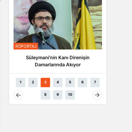
RÖPORTA
RÖPORTAJ
Nas
Süleymani’nin Kanı Direnişin
Damarlarında Akıyor
1
2
3
4
5
6
7
8
9
10