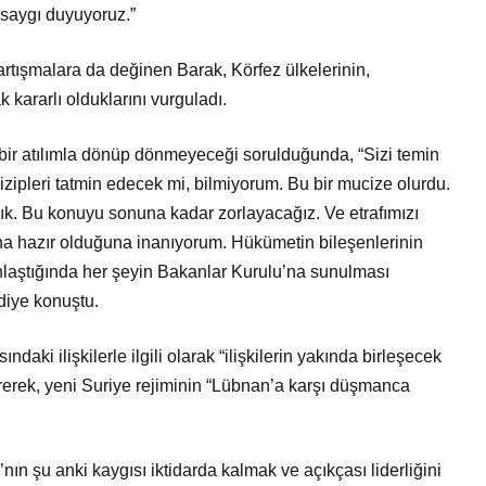
 saygı duyuyoruz.”
rtışmalara da değinen Barak, Körfez ülkelerinin,
k kararlı olduklarını vurguladı.
 bir atılımla dönüp dönmeyeceği sorulduğunda, “Sizi temin
izipleri tatmin edecek mi, bilmiyorum. Bu bir mucize olurdu.
 Bu konuyu sonuna kadar zorlayacağız. Ve etrafımızı
a hazır olduğuna inanıyorum. Hükümetin bileşenlerinin
unlaştığında her şeyin Bakanlar Kurulu’na sunulması
diye konuştu.
daki ilişkilerle ilgili olarak “ilişkilerin yakında birleşecek
irerek, yeni Suriye rejiminin “Lübnan’a karşı düşmanca
ın şu anki kaygısı iktidarda kalmak ve açıkçası liderliğini