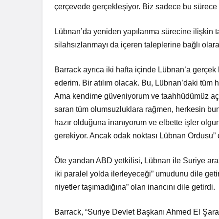
çerçevede gerçekleşiyor. Biz sadece bu sürece
Lübnan’da yeniden yapılanma sürecine ilişkin ta
silahsızlanmayı da içeren taleplerine bağlı olara
Barrack ayrıca iki hafta içinde Lübnan’a gerçek
ederim. Bir atılım olacak. Bu, Lübnan’daki tüm h
Ama kendime güveniyorum ve taahhüdümüz açık.
saran tüm olumsuzluklara rağmen, herkesin bun
hazır olduğuna inanıyorum ve elbette işler olg
gerekiyor. Ancak odak noktası Lübnan Ordusu” 
Öte yandan ABD yetkilisi, Lübnan ile Suriye arasın
iki paralel yolda ilerleyeceği” umudunu dile get
niyetler taşımadığına” olan inancını dile getirdi.
Barrack, “Suriye Devlet Başkanı Ahmed El Şara’n