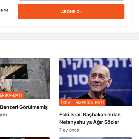
ma ve
ABONE OL
ERİKA-BATI
İSRAİL-AMERİKA-BATI
ze’de Benzeri Görülmemiş
anı
Eski İsrail Başbakanı’ndan
Netanyahu’ya Ağır Sözler
7 ay önce