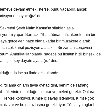
lemeye devam etmek isterse, bunu yapabilir, ancak
rtışıyor olmayacağız” dedi.
Sekreteri Şeyh Naim Kasım’ın silahları asla
n yorum yapan Barrack, “Bu, Lübnan müzakerelerinin bir
maya gerçekten hazır olana kadar bir müzakere olarak
unca çok karşıt pozisyon alacaktır. Bir zaman çerçevesi
orum. Amerikalılar olarak, sadece bu fırsatın hızlı bir şekilde
ma hiçbir şey dayatmayacağız” dedi.
lduğunda ise şu ifadeleri kullandı:
ndirdi ama onların tavla oynadığını, benim de satranç
hhütlerinin ne olduğuna karar vermeleri gerekir. Onlara
uz. Herkes korkuyor. Kimse iç savaş istemiyor. Kimse çok
iniz var ve bu da uzlaşma gerektiriyor. Tüm diyaloglar bu