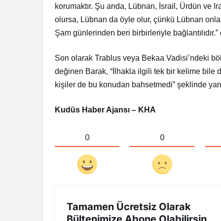
korumaktır. Şu anda, Lübnan, İsrail, Ürdün ve Ira
olursa, Lübnan da öyle olur, çünkü Lübnan onlar i
Şam günlerinden beri birbirleriyle bağlantılıdır.”
Son olarak Trablus veya Bekaa Vadisi’ndeki bölge
değinen Barak, “İlhakla ilgili tek bir kelime bil
kişiler de bu konudan bahsetmedi” şeklinde yanı
Kudüs Haber Ajansı – KHA
0
0
Tamamen Ücretsiz Olarak
Bültenimize Abone Olabilirsin