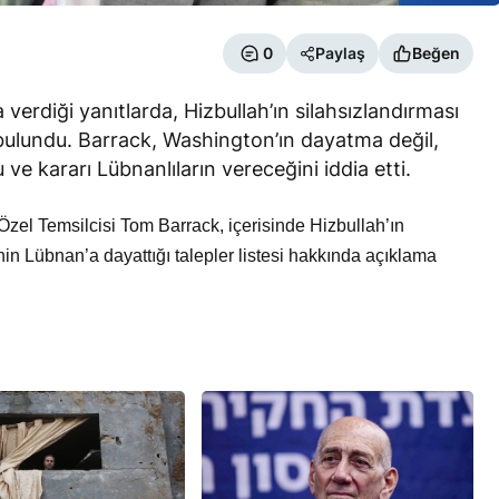
0
Paylaş
Beğen
erdiği yanıtlarda, Hizbullah’ın silahsızlandırması
ulundu. Barrack, Washington’ın dayatma değil,
e kararı Lübnanlıların vereceğini iddia etti.
RÖPORTAJ
eşme Sonrası
Bahreynli Muhalif Din Adamı 6
el Temsilcisi Tom Barrack, içerisinde Hizbullah’ın
 mi Çalışıyor?
yıldır Tutuklu
’nin Lübnan’a dayattığı talepler listesi hakkında açıklama