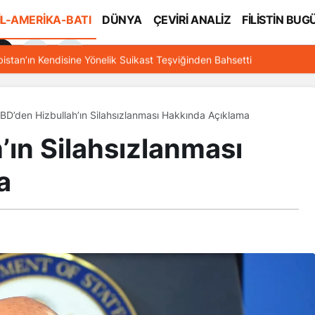
İL-AMERİKA-BATI
DÜNYA
ÇEVİRİ ANALİZ
FİLİSTİN BUG
l
bistan’ın Kendisine Yönelik Suikast Teşviğinden Bahsetti
BD’den Hizbullah’ın Silahsızlanması Hakkında Açıklama
’ın Silahsızlanması
a