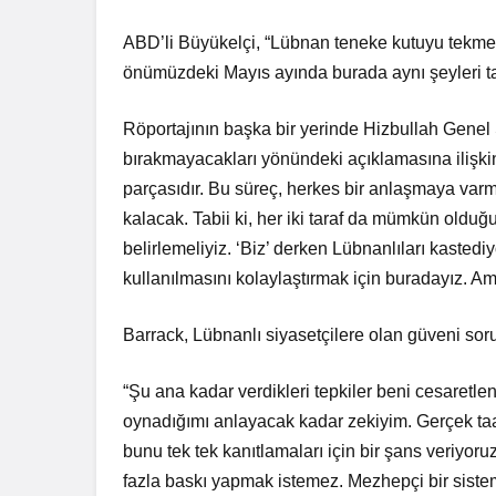
ABD’li Büyükelçi, “Lübnan teneke kutuyu tekme
önümüzdeki Mayıs ayında burada aynı şeyleri ta
Röportajının başka bir yerinde Hizbullah Genel 
bırakmayacakları yönündeki açıklamasına ilişki
parçasıdır. Bu süreç, herkes bir anlaşmaya var
kalacak. Tabii ki, her iki taraf da mümkün olduğ
belirlemeliyiz. ‘Biz’ derken Lübnanlıları kastediy
kullanılmasını kolaylaştırmak için buradayız. A
Barrack, Lübnanlı siyasetçilere olan güveni soru
“Şu ana kadar verdikleri tepkiler beni cesaretle
oynadığımı anlayacak kadar zekiyim. Gerçek taa
bunu tek tek kanıtlamaları için bir şans veriyor
fazla baskı yapmak istemez. Mezhepçi bir sistem