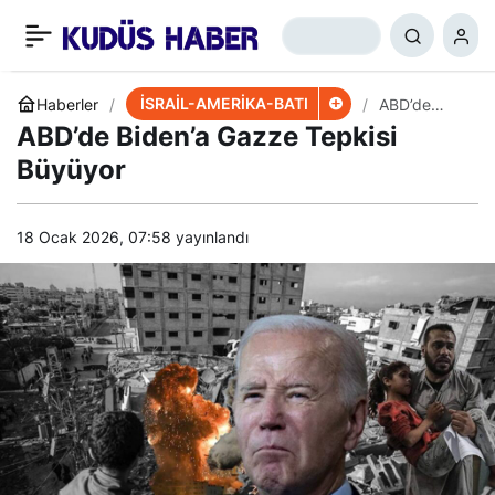
Politico: İsrail’in Hamas’ın
+
-
0
Paylaş
Gücünü Kıramadı
İSRAİL-AMERİKA-BATI
Haberler
ABD’de
Biden’a
ABD’de Biden’a Gazze Tepkisi
Gazze
Tepkisi
Büyüyor
Büyüyor
18 Ocak 2026, 07:58
yayınlandı