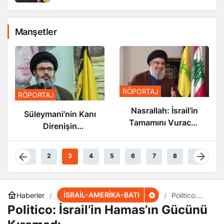
Manşetler
RÖPORTAJ
RÖPORTAJ
Nasrallah: İsrail’in
Süleymani’nin Kanı
Tamamını Vuracak
Direnişin
Güçteyiz
Damarlarında
Akıyor
1
2
3
4
5
6
7
8
9
İSRAİL-AMERİKA-BATI
Haberler
Politico:
İsrail’in
Politico: İsrail’in Hamas’ın Gücünü
Hamas’ın
Gücünü
Kıramadı