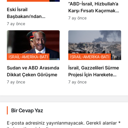
​​​​​​​”ABD-İsrail, Hizbullah’a
Eski İsrail
Karşı Fırsatı Kaçırmak
Başbakanı’ndan
İstemiyor”
7 ay önce
Netanyahu’ya Ağır
7 ay önce
Sözler
İSRAİL-AMERİKA-BATI
İSRAİL-AMERİKA-BATI
Sudan ve ABD Arasında
İsrail, Gazzelileri Sürme
Dikkat Çeken Görüşme
Projesi İçin Harekete
Geçti
7 ay önce
7 ay önce
Bir Cevap Yaz
E-posta adresiniz yayınlanmayacak.
Gerekli alanlar
*
ile işaretlenmişlerdir