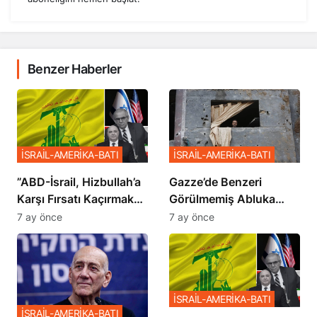
Benzer Haberler
İSRAİL-AMERİKA-BATI
İSRAİL-AMERİKA-BATI
​​​​​​​”ABD-İsrail, Hizbullah’a
​​​​​​​Gazze’de Benzeri
Karşı Fırsatı Kaçırmak
Görülmemiş Abluka
İstemiyor”
Planı
7 ay önce
7 ay önce
İSRAİL-AMERİKA-BATI
İSRAİL-AMERİKA-BATI