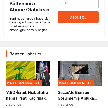
Bültenimize
Abone Olabilirsin
ABONE OL
Yeni haberlerden haberdar
olmak için fırsatı kaçırma ve
ücretsiz e-posta
aboneliğini hemen başlat.
Benzer Haberler
İSRAİL-AMERİKA-BATI
İSRAİL-AMERİKA-BATI
​​​​​​​”ABD-İsrail, Hizbullah’a
​​​​​​​Gazze’de Benzeri
Karşı Fırsatı Kaçırmak
Görülmemiş Abluka
İstemiyor”
Planı
7 ay önce
7 ay önce