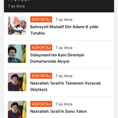
7 ay önce
RÖPORTAJ
7 ay önce
Bahreynli Muhalif Din Adamı 6 yıldır
Tutuklu
RÖPORTAJ
7 ay önce
Süleymani’nin Kanı Direnişin
Damarlarında Akıyor
RÖPORTAJ
7 ay önce
Nasrallah: İsrail’in Tamamını Vuracak
Güçteyiz
RÖPORTAJ
7 ay önce
Nasrallah: İsrail’in Sonu Yakın