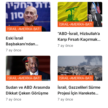
İSRAİL-AMERİKA-BATI
İSRAİL-AMERİKA-BATI
​​​​​​​”ABD-İsrail, Hizbullah’a
Eski İsrail
Karşı Fırsatı Kaçırmak
Başbakanı’ndan
İstemiyor”
7 ay önce
Netanyahu’ya Ağır
7 ay önce
Sözler
İSRAİL-AMERİKA-BATI
İSRAİL-AMERİKA-BATI
Sudan ve ABD Arasında
İsrail, Gazzelileri Sürme
Dikkat Çeken Görüşme
Projesi İçin Harekete
Geçti
7 ay önce
7 ay önce