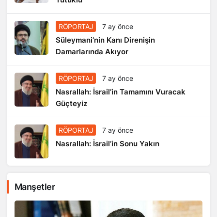
RÖPORTAJ
7 ay önce
Süleymani’nin Kanı Direnişin
Damarlarında Akıyor
RÖPORTAJ
7 ay önce
Nasrallah: İsrail’in Tamamını Vuracak
Güçteyiz
RÖPORTAJ
7 ay önce
Nasrallah: İsrail’in Sonu Yakın
Manşetler