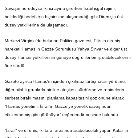
Savaşın neredeyse ikinci ayına girerken İsrail işgal rejimi,
belirlediği hedeflerin hiçbirisine ulaşamadığı gibi Direnişin üst
düzey yetkililerine de ulaşamadı.
Merkezi Virginia’da bulunan Politico gazetesi, Filistin direniş
hareketi Hamas’ın Gazze Sorumlusu Yahya Sinvar ve diğer üst
düzey Hamas yetkililerinin güneye doğru ilerlemiş olabileceklerini
öne sürdü.
Gazete ayrıca Hamas’ın içinden çıkılmaz tartışmaları yürütme,
diğer silahlı gruplarla birlikte ateşkesi sürdürme ve rehinelerin
serbest bırakılmasını planlama kapasitesini göz önüne alarak
“Hamas yönetimi, İsrail’in Gazze’ye yönelik savaşından
etkilenmemiş gibi görünüyor” değerlendirmesinde bulundu.
“İsrail” ve direniş, iki taraf arasında arabuluculuk yapan Katar’ın
bildirdiği gibi, geçici bir ateşkesi bir gün daha uzatmayı kabul