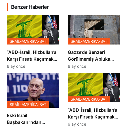
Benzer Haberler
İSRAİL-AMERİKA-BATI
İSRAİL-AMERİKA-BATI
​​​​​​​”ABD-İsrail, Hizbullah’a
​​​​​​​Gazze’de Benzeri
Karşı Fırsatı Kaçırmak
Görülmemiş Abluka
İstemiyor”
Planı
6 ay önce
6 ay önce
İSRAİL-AMERİKA-BATI
İSRAİL-AMERİKA-BATI
​​​​​​​”ABD-İsrail, Hizbullah’a
Eski İsrail
Karşı Fırsatı Kaçırmak
Başbakanı’ndan
İstemiyor”
6 ay önce