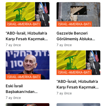
İSRAİL-AMERİKA-BATI
İSRAİL-AMERİKA-BATI
​​​​​​​”ABD-İsrail, Hizbullah’a
​​​​​​​Gazze’de Benzeri
Karşı Fırsatı Kaçırmak
Görülmemiş Abluka
İstemiyor”
Planı
7 ay önce
7 ay önce
İSRAİL-AMERİKA-BATI
İSRAİL-AMERİKA-BATI
​​​​​​​”ABD-İsrail, Hizbullah’a
Eski İsrail
Karşı Fırsatı Kaçırmak
Başbakanı’ndan
İstemiyor”
7 ay önce
Netanyahu’ya Ağır
7 ay önce
Sözler