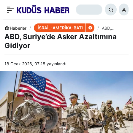
ABD’nin Yemen Planı:
+
-
0
Paylaş
Ensarullah’a İç Saldırı
İSRAİL-AMERİKA-BATI
Haberler
ABD,
Suriye’de
ABD, Suriye’de Asker Azaltımına
Asker
Azaltımına
Gidiyor
Gidiyor
18 Ocak 2026, 07:18
yayınlandı