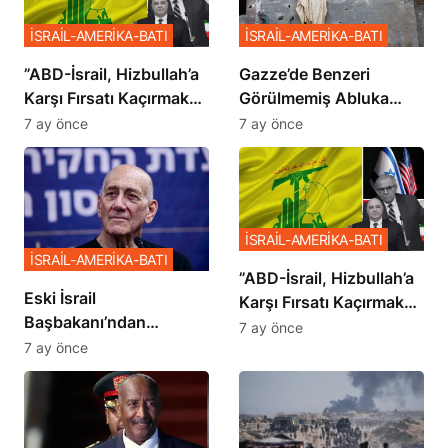
İSRAİL-AMERİKA-BATI
İSRAİL-AMERİKA-BATI
​​​​​​​”ABD-İsrail, Hizbullah’a
​​​​​​​Gazze’de Benzeri
Karşı Fırsatı Kaçırmak
Görülmemiş Abluka
İstemiyor”
Planı
7 ay önce
7 ay önce
İSRAİL-AMERİKA-BATI
İSRAİL-AMERİKA-BATI
​​​​​​​”ABD-İsrail, Hizbullah’a
Eski İsrail
Karşı Fırsatı Kaçırmak
Başbakanı’ndan
İstemiyor”
7 ay önce
Netanyahu’ya Ağır
7 ay önce
Sözler