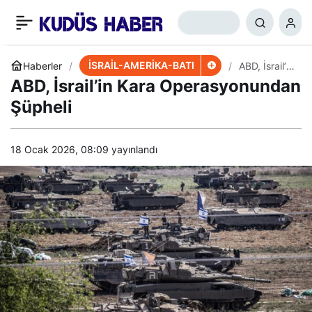
​​​​​​​Siyonist Askerler
+
-
0
Paylaş
Netanyahu’ya Mı
İSRAİL-AMERİKA-BATI
Haberler
ABD, İsrail’in
Kara
ABD, İsrail’in Kara Operasyonundan
Operasyonu
Saldırdı?
ndan
Şüpheli
Şüpheli
18 Ocak 2026, 08:09
yayınlandı