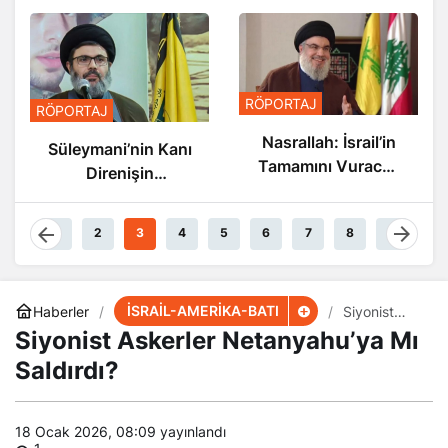
RÖPORTAJ
RÖPORTAJ
Nasrallah: İsrail’in
Süleymani’nin Kanı
Tamamını Vuracak
Direnişin
Güçteyiz
Damarlarında
Akıyor
1
2
3
4
5
6
7
8
9
İSRAİL-AMERİKA-BATI
Haberler
​​​​​​​Siyonist
Askerler
​​​​​​​Siyonist Askerler Netanyahu’ya Mı
Netanyahu’
ya Mı
Saldırdı?
Saldırdı?
18 Ocak 2026, 08:09
yayınlandı