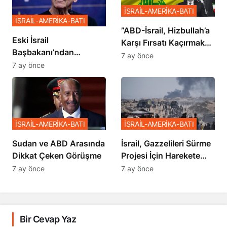
İSRAİL-AMERİKA-BATI
İSRAİL-AMERİKA-BATI
​​​​​​​”ABD-İsrail, Hizbullah’a
Eski İsrail
Karşı Fırsatı Kaçırmak
Başbakanı’ndan
İstemiyor”
7 ay önce
Netanyahu’ya Ağır
7 ay önce
Sözler
İSRAİL-AMERİKA-BATI
İSRAİL-AMERİKA-BATI
Sudan ve ABD Arasında
İsrail, Gazzelileri Sürme
Dikkat Çeken Görüşme
Projesi İçin Harekete
Geçti
7 ay önce
7 ay önce
Bir Cevap Yaz