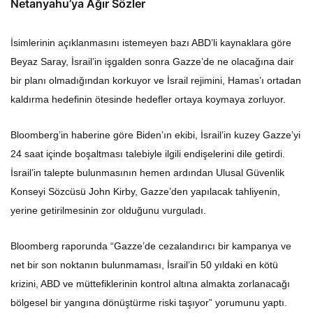
Netanyahu’ya Ağır Sözler
İsimlerinin açıklanmasını istemeyen bazı ABD’li kaynaklara göre
Beyaz Saray, İsrail’in işgalden sonra Gazze’de ne olacağına dair
bir planı olmadığından korkuyor ve İsrail rejimini, Hamas’ı ortadan
kaldırma hedefinin ötesinde hedefler ortaya koymaya zorluyor.
Bloomberg’in haberine göre Biden’ın ekibi, İsrail’in kuzey Gazze’yi
24 saat içinde boşaltması talebiyle ilgili endişelerini dile getirdi.
İsrail’in talepte bulunmasının hemen ardından Ulusal Güvenlik
Konseyi Sözcüsü John Kirby, Gazze’den yapılacak tahliyenin,
yerine getirilmesinin zor olduğunu vurguladı.
Bloomberg raporunda “Gazze’de cezalandırıcı bir kampanya ve
net bir son noktanın bulunmaması, İsrail’in 50 yıldaki en kötü
krizini, ABD ve müttefiklerinin kontrol altına almakta zorlanacağı
bölgesel bir yangına dönüştürme riski taşıyor” yorumunu yaptı.