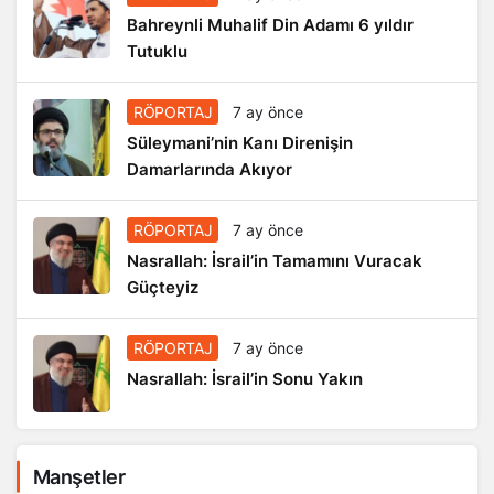
Bahreynli Muhalif Din Adamı 6 yıldır
Tutuklu
RÖPORTAJ
7 ay önce
Süleymani’nin Kanı Direnişin
Damarlarında Akıyor
RÖPORTAJ
7 ay önce
Nasrallah: İsrail’in Tamamını Vuracak
Güçteyiz
RÖPORTAJ
7 ay önce
Nasrallah: İsrail’in Sonu Yakın
Manşetler