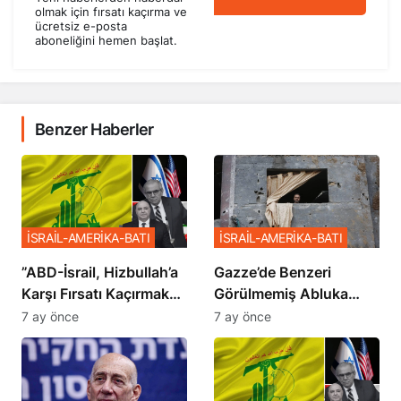
olmak için fırsatı kaçırma ve
ücretsiz e-posta
aboneliğini hemen başlat.
Benzer Haberler
İSRAİL-AMERİKA-BATI
İSRAİL-AMERİKA-BATI
​​​​​​​”ABD-İsrail, Hizbullah’a
​​​​​​​Gazze’de Benzeri
Karşı Fırsatı Kaçırmak
Görülmemiş Abluka
İstemiyor”
Planı
7 ay önce
7 ay önce