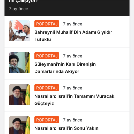
mi Çalışıyor?
7 ay önce
RÖPORTAJ
7 ay önce
Bahreynli Muhalif Din Adamı 6 yıldır
Tutuklu
RÖPORTAJ
7 ay önce
Süleymani’nin Kanı Direnişin
Damarlarında Akıyor
RÖPORTAJ
7 ay önce
Nasrallah: İsrail’in Tamamını Vuracak
Güçteyiz
RÖPORTAJ
7 ay önce
Nasrallah: İsrail’in Sonu Yakın