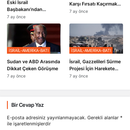
Eski İsrail
Karşı Fırsatı Kaçırmak
Başbakanı’ndan
İstemiyor”
7 ay önce
Netanyahu’ya Ağır
7 ay önce
Sözler
İSRAİL-AMERİKA-BATI
İSRAİL-AMERİKA-BATI
Sudan ve ABD Arasında
İsrail, Gazzelileri Sürme
Dikkat Çeken Görüşme
Projesi İçin Harekete
Geçti
7 ay önce
7 ay önce
Bir Cevap Yaz
E-posta adresiniz yayınlanmayacak.
Gerekli alanlar
*
ile işaretlenmişlerdir