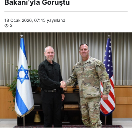
Bakanı’yla Görüştü
Görüştü
18 Ocak 2026, 07:45
yayınlandı
2