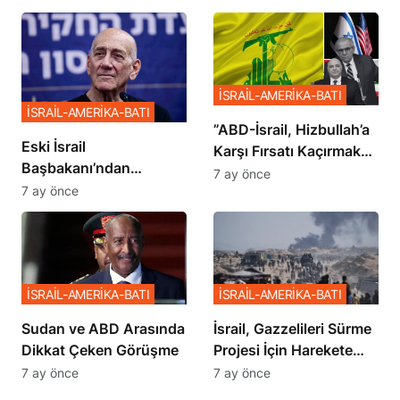
İSRAİL-AMERİKA-BATI
İSRAİL-AMERİKA-BATI
​​​​​​​”ABD-İsrail, Hizbullah’a
Eski İsrail
Karşı Fırsatı Kaçırmak
Başbakanı’ndan
İstemiyor”
7 ay önce
Netanyahu’ya Ağır
7 ay önce
Sözler
İSRAİL-AMERİKA-BATI
İSRAİL-AMERİKA-BATI
Sudan ve ABD Arasında
İsrail, Gazzelileri Sürme
Dikkat Çeken Görüşme
Projesi İçin Harekete
Geçti
7 ay önce
7 ay önce