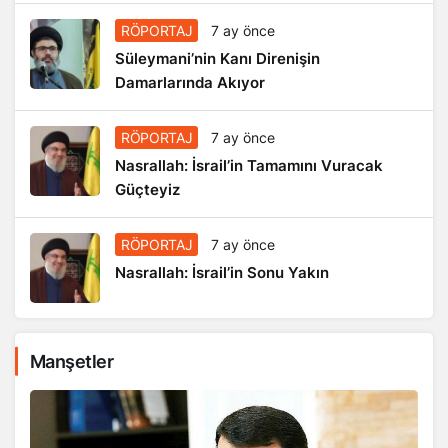
RÖPORTAJ
7 ay önce
Süleymani’nin Kanı Direnişin
Damarlarında Akıyor
RÖPORTAJ
7 ay önce
Nasrallah: İsrail’in Tamamını Vuracak
Güçteyiz
RÖPORTAJ
7 ay önce
Nasrallah: İsrail’in Sonu Yakın
Manşetler