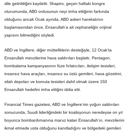
dile getirildiğini kaydetti. Shapiro, geçen haftaki kongre
oturumunda, ABD ordusunun neyi imha ettiğinin farkında
olduğunu ancak Ocak ayında, ABD askeri harekatının
başlamasından önce, Ensarullah’a ait cephaneliğin orijinal
yapısını bilmediğini söyledi.
ABD ve İngiltere, diğer müttefiklerin desteğiyle, 12 Ocak’ta
Ensarullah mevzilerine hava saldırıları başlattı. Pentagon,
bombalama kampanyasının füze fırlatıcıları, iletişim tesisleri,
insansız hava araçları, insansız su üstü gemileri, hava gözetimi,
silah depoları ve komuta tesisleri dahil olmak üzere 150
Ensarullah hedefini imha ettiğini iddia etti.
Financial Times gazetesi, ABD ve İngiltere’nin yoğun saldırıları
sonucunda, Suudi liderliğindeki bir koalisyonun neredeyse on yıl
boyunca bombardımanına maruz kalan Ensarullah’ın, mevzilerini
ikmal etmede usta olduğunu kanıtladığını ve bölgedeki gemileri