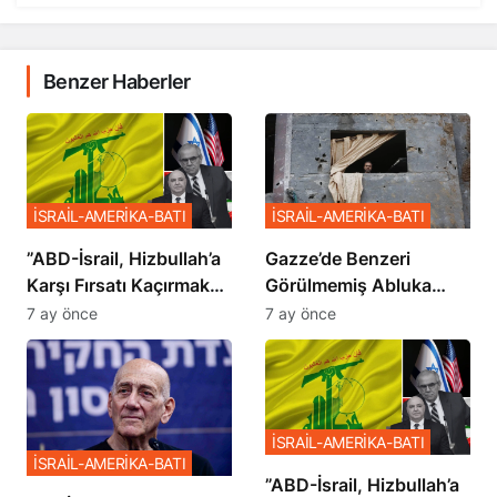
Benzer Haberler
İSRAİL-AMERİKA-BATI
İSRAİL-AMERİKA-BATI
​​​​​​​”ABD-İsrail, Hizbullah’a
​​​​​​​Gazze’de Benzeri
Karşı Fırsatı Kaçırmak
Görülmemiş Abluka
İstemiyor”
Planı
7 ay önce
7 ay önce
İSRAİL-AMERİKA-BATI
İSRAİL-AMERİKA-BATI
​​​​​​​”ABD-İsrail, Hizbullah’a