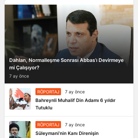
Dahlan, Normalleşme Sonrası Abbas’ı Devirmeye
mi Çalışıyor?
7 ay önce
RÖPORTAJ
7 ay önce
Bahreynli Muhalif Din Adamı 6 yıldır
Tutuklu
RÖPORTAJ
7 ay önce
Süleymani’nin Kanı Direnişin