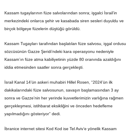
Kassam tugaylarının füze salvolarından sonra; işgalci İsrail’in
merkezindeki onlarca şehir ve kasabada siren sesleri duyuldu ve
birçok bölgeye füzelerin düştüğü görüldü.
Kassam Tugayları tarafından başlatılan füze salvosu, işgal ordusu
sözcüsünün Gazze Şeridi’ndeki kara operasyonu nedeniyle
Kassam’ın füze atma kabiliyetinin yüzde 80 oranında azaldığını
iddia etmesinden saatler sonra gerçekleşti.
İsrail Kanal 14’ün askeri muhabiri Hillel Rosen, “2024’ün ilk
dakikalarındaki füze salvosunun, savaşın başlamasından 3 ay
sonra ve Gazze’nin her yerinde kuvvetlerimizin varlığına rağmen
gerçekleşmesi, istihbarat eksikliğini ve önceden hedefleme
yapılmadığını gösteriyor” dedi.
İbranice internet sitesi Kod Kod ise Tel Aviv’e yönelik Kassam