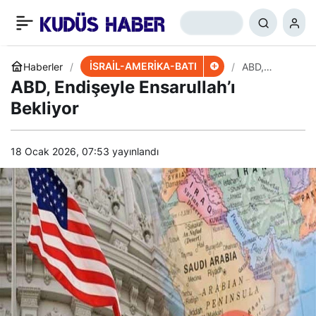
Netanyahu’ya Kötü
+
-
0
Paylaş
Haber; Siyasi Kriz Kapıda
İSRAİL-AMERİKA-BATI
Haberler
ABD,
Endişeyle
ABD, Endişeyle Ensarullah’ı
Ensarullah’ı
Bekliyor
Bekliyor
18 Ocak 2026, 07:53
yayınlandı