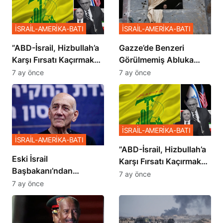
İSRAİL-AMERİKA-BATI
İSRAİL-AMERİKA-BATI
​​​​​​​”ABD-İsrail, Hizbullah’a
​​​​​​​Gazze’de Benzeri
Karşı Fırsatı Kaçırmak
Görülmemiş Abluka
İstemiyor”
Planı
7 ay önce
7 ay önce
İSRAİL-AMERİKA-BATI
İSRAİL-AMERİKA-BATI
​​​​​​​”ABD-İsrail, Hizbullah’a
Eski İsrail
Karşı Fırsatı Kaçırmak
Başbakanı’ndan
İstemiyor”
7 ay önce
Netanyahu’ya Ağır
7 ay önce
Sözler