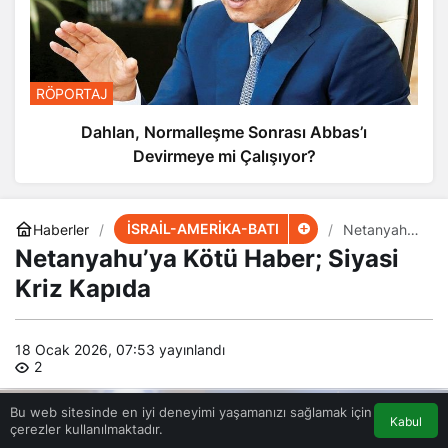
RÖPORTAJ
Dahlan, Normalleşme Sonrası Abbas’ı
Devirmeye mi Çalışıyor?
İSRAİL-AMERİKA-BATI
Haberler
Netanyahu’
ya Kötü
Netanyahu’ya Kötü Haber; Siyasi
Haber;
Siyasi Kriz
Kriz Kapıda
Kapıda
18 Ocak 2026, 07:53
yayınlandı
2
Bu web sitesinde en iyi deneyimi yaşamanızı sağlamak için
Kabul
çerezler kullanılmaktadır.
Akış
Eczaneler
Trafik
Anasayfa