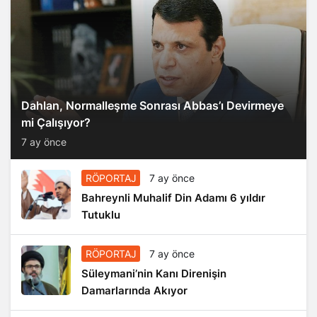
Dahlan, Normalleşme Sonrası Abbas’ı Devirmeye
mi Çalışıyor?
7 ay önce
RÖPORTAJ
7 ay önce
Bahreynli Muhalif Din Adamı 6 yıldır
Tutuklu
RÖPORTAJ
7 ay önce
Süleymani’nin Kanı Direnişin
Damarlarında Akıyor