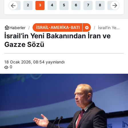
Akıyor
1
2
3
4
5
6
7
8
9
İSRAİL-AMERİKA-BATI
Haberler
İsrail’in Yeni
Bakanından
İsrail’in Yeni Bakanından İran ve
İran ve
Gazze Sözü
Gazze Sözü
18 Ocak 2026, 08:54
yayınlandı
0