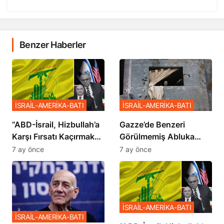
Benzer Haberler
İSRAİL-AMERİKA-BATI
İSRAİL-AMERİKA-BATI
​​​​​​​”ABD-İsrail, Hizbullah’a
​​​​​​​Gazze’de Benzeri
Karşı Fırsatı Kaçırmak
Görülmemiş Abluka
İstemiyor”
Planı
7 ay önce
7 ay önce
İSRAİL-AMERİKA-BATI
İSRAİL-AMERİKA-BATI