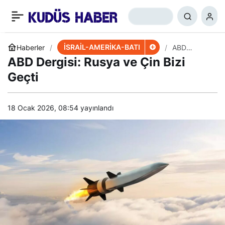
İsrail’in Yeni Bakanından
+
-
0
Paylaş
İran ve Gazze Sözü
İSRAİL-AMERİKA-BATI
Haberler
ABD
Dergisi:
ABD Dergisi: Rusya ve Çin Bizi
Rusya ve
Çin Bizi
Geçti
Geçti
18 Ocak 2026, 08:54
yayınlandı