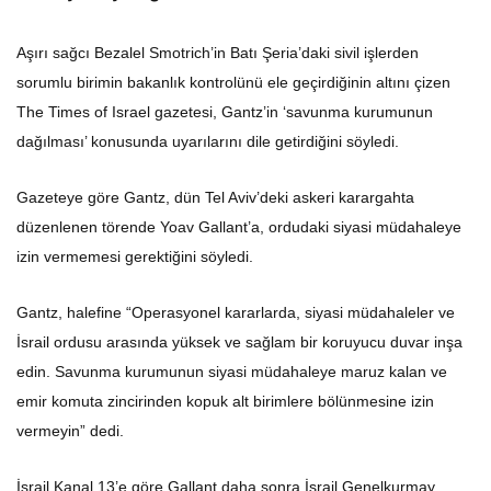
Aşırı sağcı Bezalel Smotrich’in Batı Şeria’daki sivil işlerden
sorumlu birimin bakanlık kontrolünü ele geçirdiğinin altını çizen
The Times of Israel gazetesi, Gantz’in ‘savunma kurumunun
dağılması’ konusunda uyarılarını dile getirdiğini söyledi.
Gazeteye göre Gantz, dün Tel Aviv’deki askeri karargahta
düzenlenen törende Yoav Gallant’a, ordudaki siyasi müdahaleye
izin vermemesi gerektiğini söyledi.
Gantz, halefine “Operasyonel kararlarda, siyasi müdahaleler ve
İsrail ordusu arasında yüksek ve sağlam bir koruyucu duvar inşa
edin. Savunma kurumunun siyasi müdahaleye maruz kalan ve
emir komuta zincirinden kopuk alt birimlere bölünmesine izin
vermeyin” dedi.
İsrail Kanal 13’e göre Gallant daha sonra İsrail Genelkurmay