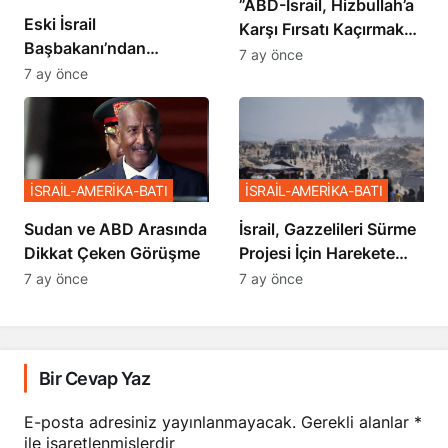
​​​​​​​”ABD-İsrail, Hizbullah’a
Eski İsrail
Karşı Fırsatı Kaçırmak
Başbakanı’ndan
İstemiyor”
7 ay önce
Netanyahu’ya Ağır
7 ay önce
Sözler
İSRAİL-AMERİKA-BATI
İSRAİL-AMERİKA-BATI
Sudan ve ABD Arasında
İsrail, Gazzelileri Sürme
Dikkat Çeken Görüşme
Projesi İçin Harekete
Geçti
7 ay önce
7 ay önce
Bir Cevap Yaz
E-posta adresiniz yayınlanmayacak.
Gerekli alanlar
*
ile işaretlenmişlerdir