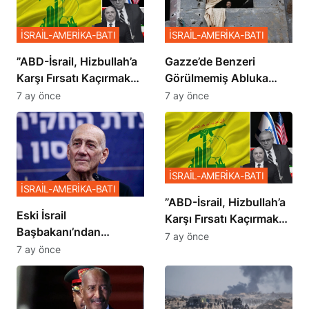
İSRAİL-AMERİKA-BATI
İSRAİL-AMERİKA-BATI
​​​​​​​”ABD-İsrail, Hizbullah’a
​​​​​​​Gazze’de Benzeri
Karşı Fırsatı Kaçırmak
Görülmemiş Abluka
İstemiyor”
Planı
7 ay önce
7 ay önce
İSRAİL-AMERİKA-BATI
İSRAİL-AMERİKA-BATI
​​​​​​​”ABD-İsrail, Hizbullah’a
Eski İsrail
Karşı Fırsatı Kaçırmak
Başbakanı’ndan
İstemiyor”
7 ay önce
Netanyahu’ya Ağır
7 ay önce
Sözler