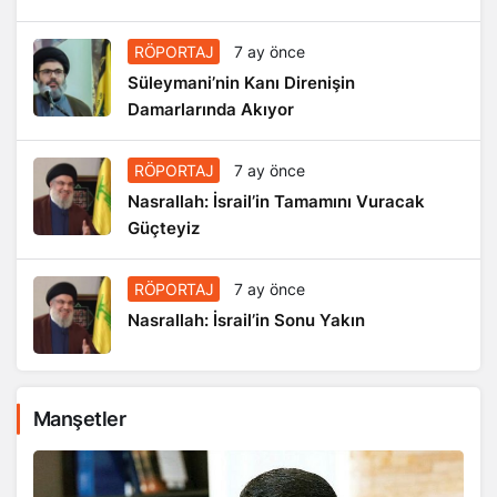
RÖPORTAJ
7 ay önce
Süleymani’nin Kanı Direnişin
Damarlarında Akıyor
RÖPORTAJ
7 ay önce
Nasrallah: İsrail’in Tamamını Vuracak
Güçteyiz
RÖPORTAJ
7 ay önce
Nasrallah: İsrail’in Sonu Yakın
Manşetler