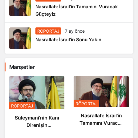
Nasrallah: İsrail’in Tamamını Vuracak
Güçteyiz
RÖPORTAJ
7 ay önce
Nasrallah: İsrail’in Sonu Yakın
Manşetler
RÖPORTAJ
RÖPORTAJ
Nasrallah: İsrail’in
Süleymani’nin Kanı
Tamamını Vuracak
Direnişin
Güçteyiz
Damarlarında