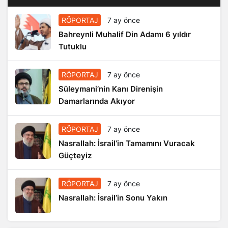
RÖPORTAJ
7 ay önce
Bahreynli Muhalif Din Adamı 6 yıldır
Tutuklu
RÖPORTAJ
7 ay önce
Süleymani’nin Kanı Direnişin
Damarlarında Akıyor
RÖPORTAJ
7 ay önce
Nasrallah: İsrail’in Tamamını Vuracak
Güçteyiz
RÖPORTAJ
7 ay önce
Nasrallah: İsrail’in Sonu Yakın