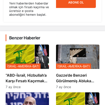
ABONE OL
Yeni haberlerden haberdar
olmak için fırsatı kaçırma ve
ücretsiz e-posta
aboneliğini hemen başlat.
Benzer Haberler
İSRAİL-AMERİKA-BATI
İSRAİL-AMERİKA-BATI
​​​​​​​”ABD-İsrail, Hizbullah’a
​​​​​​​Gazze’de Benzeri
Karşı Fırsatı Kaçırmak
Görülmemiş Abluka
İstemiyor”
Planı
7 ay önce
7 ay önce