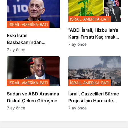
İSRAİL-AMERİKA-BATI
İSRAİL-AMERİKA-BATI
​​​​​​​”ABD-İsrail, Hizbullah’a
Eski İsrail
Karşı Fırsatı Kaçırmak
Başbakanı’ndan
İstemiyor”
7 ay önce
Netanyahu’ya Ağır
7 ay önce
Sözler
İSRAİL-AMERİKA-BATI
İSRAİL-AMERİKA-BATI
Sudan ve ABD Arasında
İsrail, Gazzelileri Sürme
Dikkat Çeken Görüşme
Projesi İçin Harekete
Geçti
7 ay önce
7 ay önce