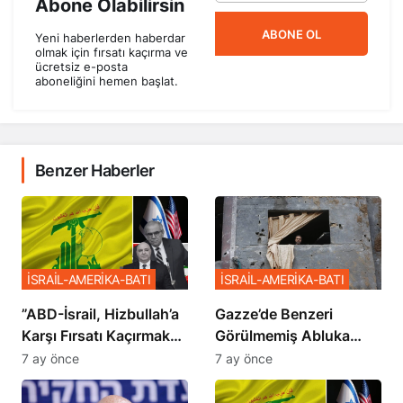
Abone Olabilirsin
ABONE OL
Yeni haberlerden haberdar
olmak için fırsatı kaçırma ve
ücretsiz e-posta
aboneliğini hemen başlat.
Benzer Haberler
İSRAİL-AMERİKA-BATI
İSRAİL-AMERİKA-BATI
​​​​​​​”ABD-İsrail, Hizbullah’a
​​​​​​​Gazze’de Benzeri
Karşı Fırsatı Kaçırmak
Görülmemiş Abluka
İstemiyor”
Planı
7 ay önce
7 ay önce