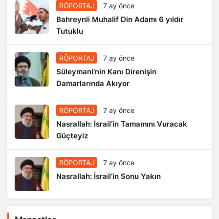
RÖPORTAJ
7 ay önce
Bahreynli Muhalif Din Adamı 6 yıldır
Tutuklu
RÖPORTAJ
7 ay önce
Süleymani’nin Kanı Direnişin
Damarlarında Akıyor
RÖPORTAJ
7 ay önce
Nasrallah: İsrail’in Tamamını Vuracak
Güçteyiz
RÖPORTAJ
7 ay önce
Nasrallah: İsrail’in Sonu Yakın