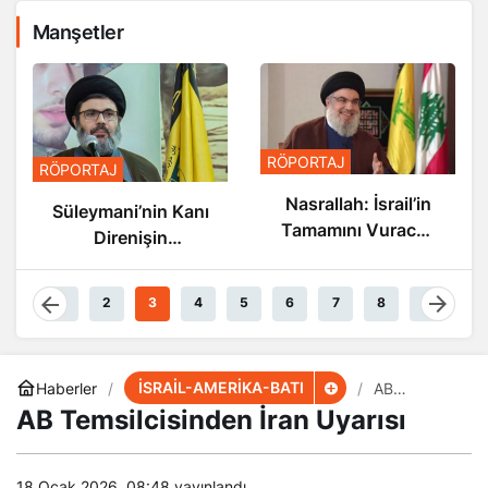
Manşetler
RÖPORTAJ
RÖPORTAJ
Nasrallah: İsrail’in
Süleymani’nin Kanı
Tamamını Vuracak
Direnişin
Güçteyiz
Damarlarında
Akıyor
1
2
3
4
5
6
7
8
9
İSRAİL-AMERİKA-BATI
Haberler
AB
Temsilcisind
AB Temsilcisinden İran Uyarısı
en İran
Uyarısı
18 Ocak 2026, 08:48
yayınlandı