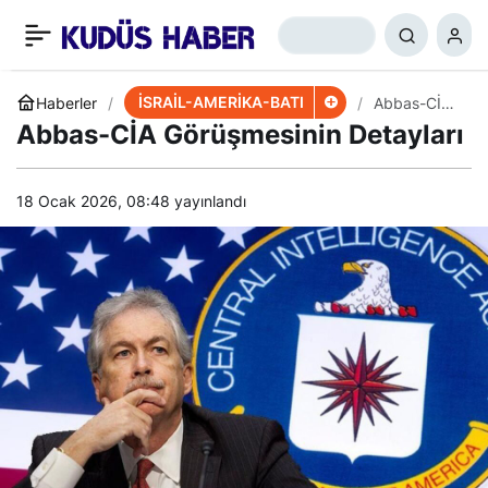
AB Temsilcisinden İran
+
-
0
Paylaş
Uyarısı
İSRAİL-AMERİKA-BATI
Haberler
Abbas-CİA
Görüşmesini
Abbas-CİA Görüşmesinin Detayları
n Detayları
18 Ocak 2026, 08:48
yayınlandı