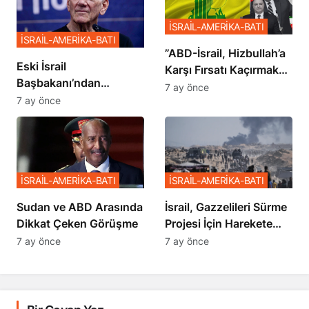
İSRAİL-AMERİKA-BATI
İSRAİL-AMERİKA-BATI
​​​​​​​”ABD-İsrail, Hizbullah’a
Eski İsrail
Karşı Fırsatı Kaçırmak
Başbakanı’ndan
İstemiyor”
7 ay önce
Netanyahu’ya Ağır
7 ay önce
Sözler
İSRAİL-AMERİKA-BATI
İSRAİL-AMERİKA-BATI
Sudan ve ABD Arasında
İsrail, Gazzelileri Sürme
Dikkat Çeken Görüşme
Projesi İçin Harekete
Geçti
7 ay önce
7 ay önce