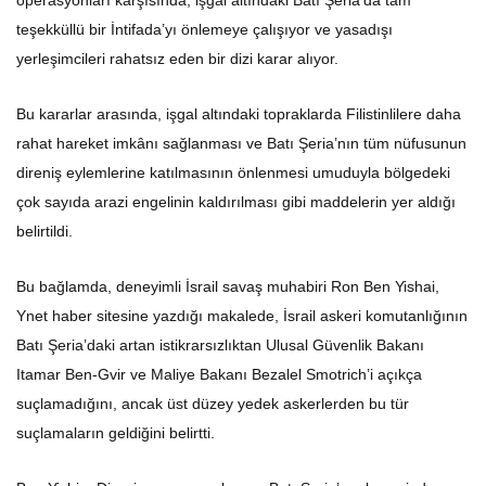
operasyonları karşısında, işgal altındaki Batı Şeria’da tam
teşekküllü bir İntifada’yı önlemeye çalışıyor ve yasadışı
yerleşimcileri rahatsız eden bir dizi karar alıyor.
Bu kararlar arasında, işgal altındaki topraklarda Filistinlilere daha
rahat hareket imkânı sağlanması ve Batı Şeria’nın tüm nüfusunun
direniş eylemlerine katılmasının önlenmesi umuduyla bölgedeki
çok sayıda arazi engelinin kaldırılması gibi maddelerin yer aldığı
belirtildi.
Bu bağlamda, deneyimli İsrail savaş muhabiri Ron Ben Yishai,
Ynet haber sitesine yazdığı makalede, İsrail askeri komutanlığının
Batı Şeria’daki artan istikrarsızlıktan Ulusal Güvenlik Bakanı
Itamar Ben-Gvir ve Maliye Bakanı Bezalel Smotrich’i açıkça
suçlamadığını, ancak üst düzey yedek askerlerden bu tür
suçlamaların geldiğini belirtti.