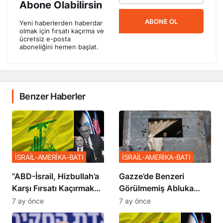
Abone Olabilirsin
ABONE OL
Yeni haberlerden haberdar
olmak için fırsatı kaçırma ve
ücretsiz e-posta
aboneliğini hemen başlat.
Benzer Haberler
İSRAİL-AMERİKA-BATI
İSRAİL-AMERİKA-BATI
​​​​​​​”ABD-İsrail, Hizbullah’a
​​​​​​​Gazze’de Benzeri
Karşı Fırsatı Kaçırmak
Görülmemiş Abluka
İstemiyor”
Planı
7 ay önce
7 ay önce