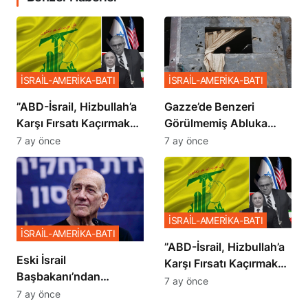
İSRAİL-AMERİKA-BATI
İSRAİL-AMERİKA-BATI
​​​​​​​”ABD-İsrail, Hizbullah’a
​​​​​​​Gazze’de Benzeri
Karşı Fırsatı Kaçırmak
Görülmemiş Abluka
İstemiyor”
Planı
7 ay önce
7 ay önce
İSRAİL-AMERİKA-BATI
İSRAİL-AMERİKA-BATI
​​​​​​​”ABD-İsrail, Hizbullah’a
Eski İsrail
Karşı Fırsatı Kaçırmak
Başbakanı’ndan
İstemiyor”
7 ay önce
Netanyahu’ya Ağır
7 ay önce