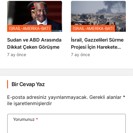
Sözler
İSRAİL-AMERİKA-BATI
İSRAİL-AMERİKA-BATI
Sudan ve ABD Arasında
İsrail, Gazzelileri Sürme
Dikkat Çeken Görüşme
Projesi İçin Harekete
Geçti
7 ay önce
7 ay önce
Bir Cevap Yaz
E-posta adresiniz yayınlanmayacak.
Gerekli alanlar
*
ile işaretlenmişlerdir
Yorumunuz
*