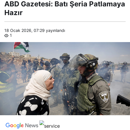
Gazetesi:
ABD Gazetesi: Batı Şeria Patlamaya
Batı Şeria
Patlamaya
Hazır
Hazır
18 Ocak 2026, 07:29
yayınlandı
1