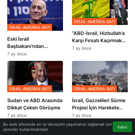
İSRAİL-AMERİKA-BATI
İSRAİL-AMERİKA-BATI
​​​​​​​”ABD-İsrail, Hizbullah’a
Eski İsrail
Karşı Fırsatı Kaçırmak
Başbakanı’ndan
İstemiyor”
7 ay önce
Netanyahu’ya Ağır
7 ay önce
Sözler
İSRAİL-AMERİKA-BATI
İSRAİL-AMERİKA-BATI
Sudan ve ABD Arasında
İsrail, Gazzelileri Sürme
Dikkat Çeken Görüşme
Projesi İçin Harekete
Geçti
7 ay önce
7 ay önce
Bu web sitesinde en iyi deneyimi yaşamanızı sağlamak için
Kabul
çerezler kullanılmaktadır.
Akış
Eczaneler
Trafik
Anasayfa