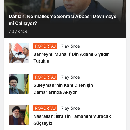
Dahlan, Normalleşme Sonrası Abbas’ı Devirmeye
mi Çalışıyor?
7 ay önce
RÖPORTAJ
7 ay önce
Bahreynli Muhalif Din Adamı 6 yıldır
Tutuklu
RÖPORTAJ
7 ay önce
Süleymani’nin Kanı Direnişin
Damarlarında Akıyor
RÖPORTAJ
7 ay önce
Nasrallah: İsrail’in Tamamını Vuracak
Güçteyiz