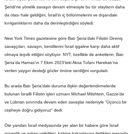
Şeridi’ne yönelik savaşın devam etmesiyle bu tür olayların daha
da olası hale geldiğini, İsrail’in iç bölünmelerini ve dışarıdaki
kırılganlıklarını daha da derinleştirdiğini söyledi.
New York Times gazetesine göre Batı Şeria’daki Filistin Direniş
savaşçıları, savaşın, kendilerini İsrail işgaline karşı daha aktif
olmaya teşvik ettiğini söylüyor. NYT, özellikle de anketlerin, Batı
Şeria’da Hamas’ın 7 Ekim 2023’teki Aksa Tufanı Harekatı’na
verilen yaygın desteği gözler önüne serdiğini vurguladı.
Bu arada Batı Şeria’daki duruma ilişkin değerlendirmelerde
bulunan İsrailli Filistin işleri uzmanı Michael Milshtein, Gazze’de
ve Lübnan sınırında devam eden savaşlar nedeniyle “Üçüncü bir
cepheye doğru gidiyoruz” dedi.
Öte yandan İsrail medyasında yer alan bir habere göre İsrail
güvenlik ve askeri yetkilileri, kabine bakanlarına ilettikleri mesajda