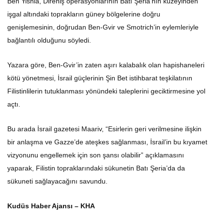
Ben Yishia, Direniş operasyonlarının Batı Şeria’nın kuzeyinden
işgal altındaki toprakların güney bölgelerine doğru
genişlemesinin, doğrudan Ben-Gvir ve Smotrich’in eylemleriyle
bağlantılı olduğunu söyledi.
Yazara göre, Ben-Gvir’in zaten aşırı kalabalık olan hapishaneleri
kötü yönetmesi, İsrail güçlerinin Şin Bet istihbarat teşkilatının
Filistinlilerin tutuklanması yönündeki taleplerini geciktirmesine yol
açtı.
Bu arada İsrail gazetesi Maariv, “Esirlerin geri verilmesine ilişkin
bir anlaşma ve Gazze’de ateşkes sağlanması, İsrail’in bu kıyamet
vizyonunu engellemek için son şansı olabilir” açıklamasını
yaparak, Filistin topraklarındaki sükunetin Batı Şeria’da da
sükuneti sağlayacağını savundu.
Kudüs Haber Ajansı – KHA