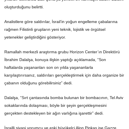
oluşturduğunu belirtti.
Analistlere göre saldırılar, İsrail’in yoğun engelleme çabalarına
rağmen Filistinli grupların yeni teknik, lojistik ve örgütsel
yetenekler geliştirdiğini gösteriyor.
Ramallah merkezli araştırma grubu Horizon Center’ın Direktörü
İbrahim Dalalşa, konuya ilişkin yaptığı açıklamada, “Son
haftalarda yaşananları son on yılda yaşananlarla
karşılaştırırsanız, saldırıları gerçekleştirmek için daha organize bir
çabanın olduğunu görebilirsiniz” dedi.
Dalalşa, “Sırt çantasında bomba bulunan bir bombacının, Tel Aviv
sokaklarında dolaşması, böyle bir şeyin gerçekleşmesini
gerçekten destekleyen bir ağın varlığına işarettir” dedi.
İsrailli siyasi yorumcu ve eski büyükelçi Alon Pinkas ise Gazze