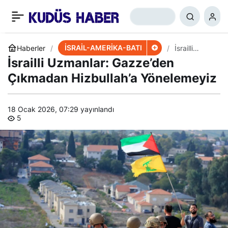
İsrail Medyası: ABD,
+
-
0
Paylaş
Bedeli Ağır Olur Dedi
İSRAİL-AMERİKA-BATI
Haberler
İsrailli
Uzmanlar:
İsrailli Uzmanlar: Gazze’den
Gazze’den
Çıkmadan
Çıkmadan Hizbullah’a Yönelemeyiz
Hizbullah’a
Yönelemeyi
z
18 Ocak 2026, 07:29
yayınlandı
5