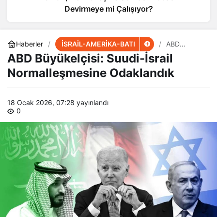
Devirmeye mi Çalışıyor?
İSRAİL-AMERİKA-BATI
Haberler
ABD
Büyükelçisi:
ABD Büyükelçisi: Suudi-İsrail
Suudi-İsrail
Normalleşm
Normalleşmesine Odaklandık
esine
Odaklandık
18 Ocak 2026, 07:28
yayınlandı
0