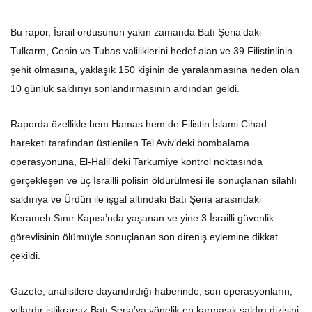
Bu rapor, İsrail ordusunun yakın zamanda Batı Şeria’daki
Tulkarm, Cenin ve Tubas valiliklerini hedef alan ve 39 Filistinlinin
şehit olmasına, yaklaşık 150 kişinin de yaralanmasına neden olan
10 günlük saldırıyı sonlandırmasının ardından geldi.
Raporda özellikle hem Hamas hem de Filistin İslami Cihad
hareketi tarafından üstlenilen Tel Aviv’deki bombalama
operasyonuna, El-Halil’deki Tarkumiye kontrol noktasında
gerçekleşen ve üç İsrailli polisin öldürülmesi ile sonuçlanan silahlı
saldırıya ve Ürdün ile işgal altındaki Batı Şeria arasındaki
Kerameh Sınır Kapısı’nda yaşanan ve yine 3 İsrailli güvenlik
görevlisinin ölümüyle sonuçlanan son direniş eylemine dikkat
çekildi.
Gazete, analistlere dayandırdığı haberinde, son operasyonların,
yıllardır istikrarsız Batı Şeria’ya yönelik en karmaşık saldırı dizisini