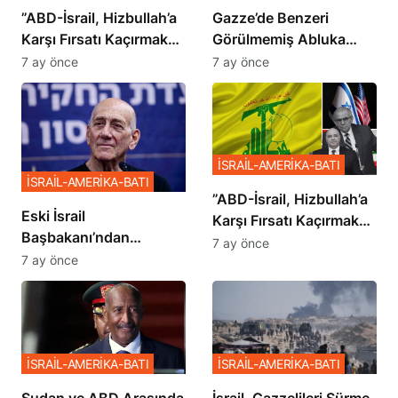
​​​​​​​”ABD-İsrail, Hizbullah’a
​​​​​​​Gazze’de Benzeri
Karşı Fırsatı Kaçırmak
Görülmemiş Abluka
İstemiyor”
Planı
7 ay önce
7 ay önce
İSRAİL-AMERİKA-BATI
İSRAİL-AMERİKA-BATI
​​​​​​​”ABD-İsrail, Hizbullah’a
Eski İsrail
Karşı Fırsatı Kaçırmak
Başbakanı’ndan
İstemiyor”
7 ay önce
Netanyahu’ya Ağır
7 ay önce
Sözler
İSRAİL-AMERİKA-BATI
İSRAİL-AMERİKA-BATI
Sudan ve ABD Arasında
İsrail, Gazzelileri Sürme