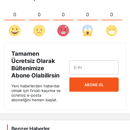
0
0
0
0
0
Tamamen
Ücretsiz Olarak
Bültenimize
Abone Olabilirsin
ABONE OL
Yeni haberlerden haberdar
olmak için fırsatı kaçırma ve
ücretsiz e-posta
aboneliğini hemen başlat.
Benzer Haberler