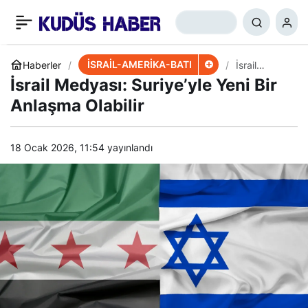
İsrail: Hizbullah gerçek
+
-
0
Paylaş
orduya dönüştü, gücünü
İSRAİL-AMERİKA-BATI
Haberler
İsrail
Medyası:
İsrail Medyası: Suriye’yle Yeni Bir
Suriye’yle
üç kat artırdı
Yeni Bir
Anlaşma Olabilir
Anlaşma
Olabilir
18 Ocak 2026, 11:54
yayınlandı