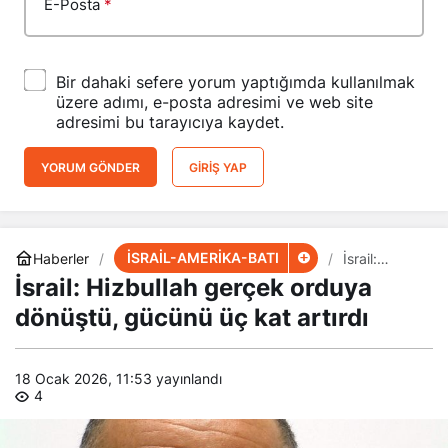
E-Posta
*
Bir dahaki sefere yorum yaptığımda kullanılmak
üzere adımı, e-posta adresimi ve web site
adresimi bu tarayıcıya kaydet.
YORUM GÖNDER
GIRIŞ YAP
İSRAİL-AMERİKA-BATI
Haberler
İsrail:
Hizbullah
İsrail: Hizbullah gerçek orduya
gerçek
orduya
dönüştü, gücünü üç kat artırdı
dönüştü,
gücünü üç
kat artırdı
18 Ocak 2026, 11:53
yayınlandı
4