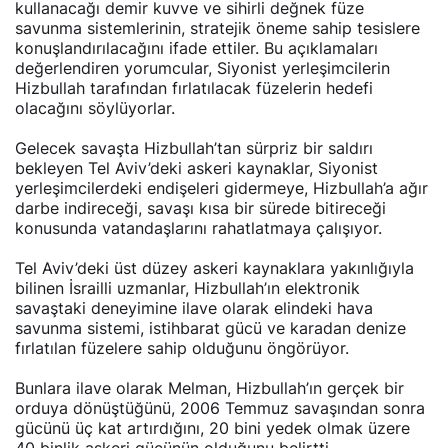
kullanacağı demir kuvve ve sihirli değnek füze
savunma sistemlerinin, stratejik öneme sahip tesislere
konuşlandırılacağını ifade ettiler. Bu açıklamaları
değerlendiren yorumcular, Siyonist yerleşimcilerin
Hizbullah tarafından fırlatılacak füzelerin hedefi
olacağını söylüyorlar.
Gelecek savaşta Hizbullah’tan sürpriz bir saldırı
bekleyen Tel Aviv’deki askeri kaynaklar, Siyonist
yerleşimcilerdeki endişeleri gidermeye, Hizbullah’a ağır
darbe indireceği, savaşı kısa bir sürede bitireceği
konusunda vatandaşlarını rahatlatmaya çalışıyor.
Tel Aviv’deki üst düzey askeri kaynaklara yakınlığıyla
bilinen İsrailli uzmanlar, Hizbullah’ın elektronik
savaştaki deneyimine ilave olarak elindeki hava
savunma sistemi, istihbarat gücü ve karadan denize
fırlatılan füzelere sahip olduğunu öngörüyor.
Bunlara ilave olarak Melman, Hizbullah’ın gerçek bir
orduya dönüştüğünü, 2006 Temmuz savaşından sonra
gücünü üç kat artırdığını, 20 bini yedek olmak üzere