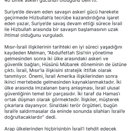
40 binlik askeri gücünün olduğunu belirtti.
Suriye’de devam eden savaşın askeri gücü harekete
geçirmede Hizbullah’a tecrübe kazandırdığına işaret
eden yazar, Suriye’de savaş devam ettiği sürece İsrail
ile Hizbullah arasında bir savaşın başlamasının uzak
ihtimal olduğunu vurguladı.
Mısır-İsrail ilişkilerinin tarihteki en iyi süreci yaşadığını
kaydeden Melman, “Abdulfettah Sisi’nin yönetime
gelmesinden sonra iki ülke arasındaki askeri ve
güvenlik bağları, Hüsünü Mübarek döneminin de üstüne
çıktı. İsrail, Mısır’la ilişkisini stratejik ittifak olarak
tanımlıyor. Önemi, İsrail Amerika ilişkilerinden sonra
ikinci mertebede gelmesinden kaynaklanmaktadır. İki
ülke arasında imzalanan barış anlaşması, İsrail ulusal
güvenliğinin temel bir parçasıdır. İki taraf da Hamas’ı
ortak düşman olarak görmektedir. İlişkiler, müşterek
çıkarlara dayanıyor. Sina’daki terör örgütleri, bugün
İsrail’e saldırmasalar da eninde sonunda silahları İsrail’e
doğrultacaklardır” dedi.
Arap ülkelerinden hiçbirisinbin İsrail’i tehdit edecek