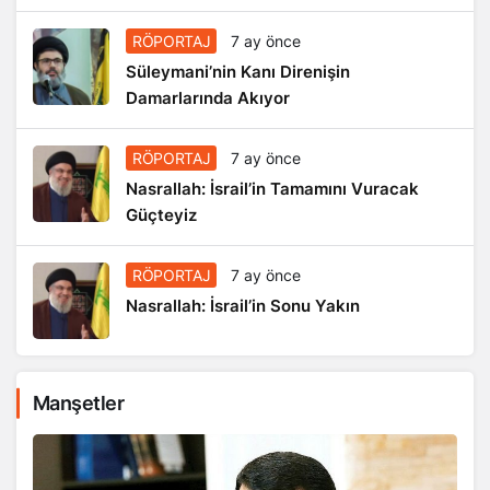
RÖPORTAJ
7 ay önce
Süleymani’nin Kanı Direnişin
Damarlarında Akıyor
RÖPORTAJ
7 ay önce
Nasrallah: İsrail’in Tamamını Vuracak
Güçteyiz
RÖPORTAJ
7 ay önce
Nasrallah: İsrail’in Sonu Yakın
Manşetler