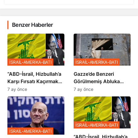
Benzer Haberler
İSRAİL-AMERİKA-BATI
İSRAİL-AMERİKA-BATI
​​​​​​​”ABD-İsrail, Hizbullah’a
​​​​​​​Gazze’de Benzeri
Karşı Fırsatı Kaçırmak
Görülmemiş Abluka
İstemiyor”
Planı
7 ay önce
7 ay önce
İSRAİL-AMERİKA-BATI
İSRAİL-AMERİKA-BATI
​​​​​​​”ABD-İsrail, Hizbullah’a