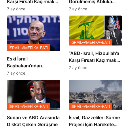
Karşı Fırsatı Kaçırmak
Görülmemiş Abluka
İstemiyor”
Planı
7 ay önce
7 ay önce
İSRAİL-AMERİKA-BATI
İSRAİL-AMERİKA-BATI
​​​​​​​”ABD-İsrail, Hizbullah’a
Eski İsrail
Karşı Fırsatı Kaçırmak
Başbakanı’ndan
İstemiyor”
7 ay önce
Netanyahu’ya Ağır
7 ay önce
Sözler
İSRAİL-AMERİKA-BATI
İSRAİL-AMERİKA-BATI
Sudan ve ABD Arasında
İsrail, Gazzelileri Sürme
Dikkat Çeken Görüşme
Projesi İçin Harekete