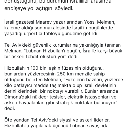
dönüştüğünü, bu durumun İsrailliler arasında
endişeye yol açtığını söyledi.
İsrail gazetesi Maarev yazarlarından Yossi Melman,
kaleme aldığı son makalesinde İsrail’in bugünlerde
yaşadığı ürpertici tabloyu gündeme getirdi.
Tel Aviv’deki güvenlik kurumlarına yakınlığıyla tanınan
Melman, “Lübnan Hizbullah’ı bugün, İsrail’e karşı büyük
bir askeri tehdit oluşturuyor” dedi.
Hizbullah’ın 100 bini aşkın füzesinin olduğunu,
bunlardan yüzlercesinin 250 km menzile sahip
olduğunu belirten Melman, “Füzelerin bazıları, yüzlerce
kilo patlayıcı madde taşımakta olup İsrail devletinin
derinliklerindeki bir noktayı vurabilir. Bunlar arasında
Dimona’daki nükleer tesisler, elektrik istasyonları ve
askeri havaalanları gibi stratejik noktalar bulunuyor”
dedi.
Öte yandan Tel Aviv’deki siyasi ve askeri liderler,
Hizbullah’la yapılacak üçüncü Lübnan savaşında