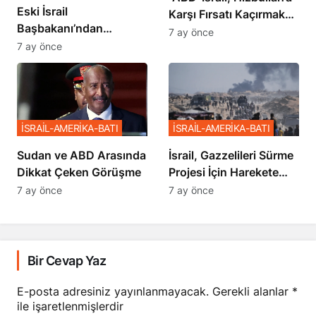
Eski İsrail
Karşı Fırsatı Kaçırmak
Başbakanı’ndan
İstemiyor”
7 ay önce
Netanyahu’ya Ağır
7 ay önce
Sözler
İSRAİL-AMERİKA-BATI
İSRAİL-AMERİKA-BATI
Sudan ve ABD Arasında
İsrail, Gazzelileri Sürme
Dikkat Çeken Görüşme
Projesi İçin Harekete
Geçti
7 ay önce
7 ay önce
Bir Cevap Yaz
E-posta adresiniz yayınlanmayacak.
Gerekli alanlar
*
ile işaretlenmişlerdir