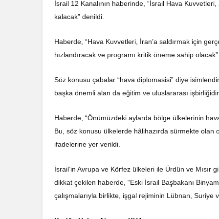
İsrail 12 Kanalının haberinde, “İsrail Hava Kuvvetleri
kalacak” denildi.
Haberde, “Hava Kuvvetleri, İran’a saldırmak için ge
hızlandıracak ve programı kritik öneme sahip olacak” i
Söz konusu çabalar “hava diplomasisi” diye isimlendiri
başka önemli alan da eğitim ve uluslararası işbirliğidir
Haberde, “Önümüzdeki aylarda bölge ülkelerinin hava k
Bu, söz konusu ülkelerde hâlihazırda sürmekte olan op
ifadelerine yer verildi.
İsrail’in Avrupa ve Körfez ülkeleri ile Ürdün ve Mısır g
dikkat çekilen haberde, “Eski İsrail Başbakanı Biny
çalışmalarıyla birlikte, işgal rejiminin Lübnan, Suriye 