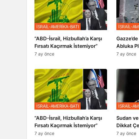
İSRAİL-AMERİKA-BATI
İSRAİL-AM
​​​​​​​”ABD-İsrail, Hizbullah’a Karşı
​​​​​​​Gaz
Fırsatı Kaçırmak İstemiyor”
Abluka Pl
7 ay önce
7 ay önce
İSRAİL-AMERİKA-BATI
İSRAİL-AM
​​​​​​​”ABD-İsrail, Hizbullah’a Karşı
Sudan ve
Fırsatı Kaçırmak İstemiyor”
Dikkat Ç
7 ay önce
7 ay önce