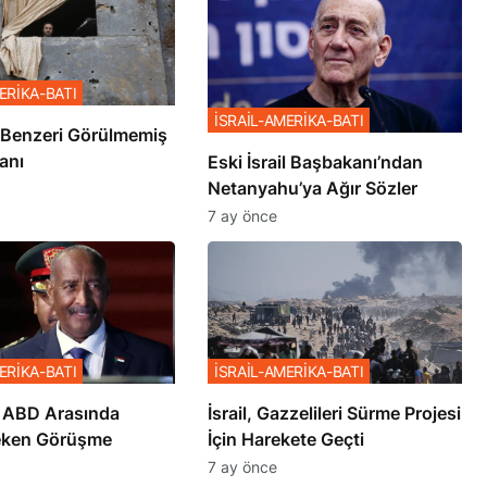
ERİKA-BATI
İSRAİL-AMERİKA-BATI
ze’de Benzeri Görülmemiş
anı
Eski İsrail Başbakanı’ndan
Netanyahu’ya Ağır Sözler
7 ay önce
ERİKA-BATI
İSRAİL-AMERİKA-BATI
 ABD Arasında
İsrail, Gazzelileri Sürme Projesi
eken Görüşme
İçin Harekete Geçti
7 ay önce