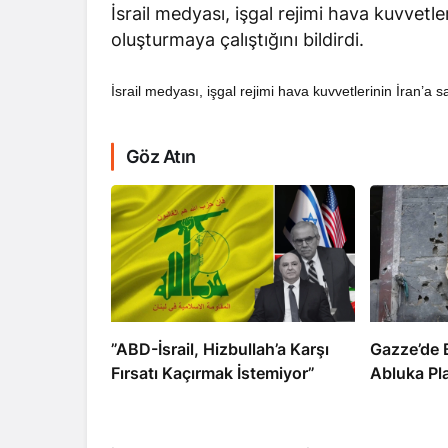
İsrail medyası, işgal rejimi hava kuvvetle
oluşturmaya çalıştığını bildirdi.
İsrail medyası, işgal rejimi hava kuvvetlerinin İran’a s
Göz Atın
RÖPORTAJ
Dahlan, Normalleşme
Abbas’ı Devirmeye mi 
​​​​​​​”ABD-İsrail, Hizbullah’a Karşı
​​​​​​​Gazz
Fırsatı Kaçırmak İstemiyor”
Abluka Pl