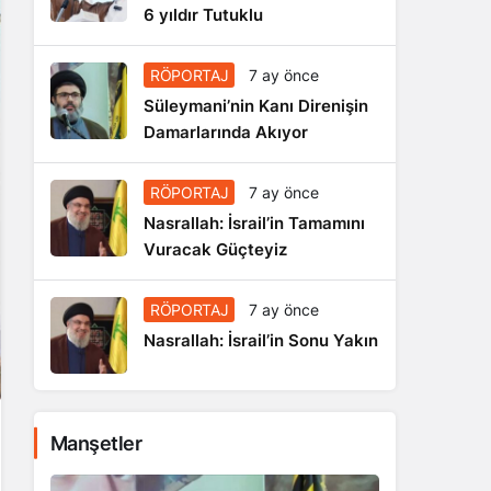
6 yıldır Tutuklu
RÖPORTAJ
7 ay önce
Süleymani’nin Kanı Direnişin
Damarlarında Akıyor
RÖPORTAJ
7 ay önce
Nasrallah: İsrail’in Tamamını
Vuracak Güçteyiz
RÖPORTAJ
7 ay önce
Nasrallah: İsrail’in Sonu Yakın
Manşetler