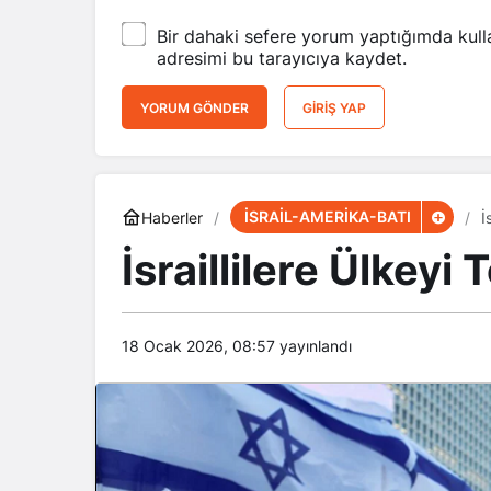
Bir dahaki sefere yorum yaptığımda kull
adresimi bu tarayıcıya kaydet.
YORUM GÖNDER
GIRIŞ YAP
İSRAİL-AMERİKA-BATI
Haberler
İ
İsraillilere Ülkeyi
18 Ocak 2026, 08:57
yayınlandı