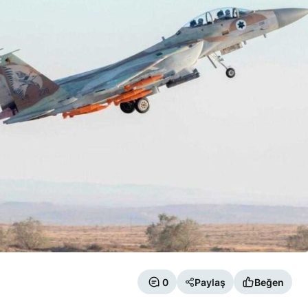
0
Paylaş
Beğen