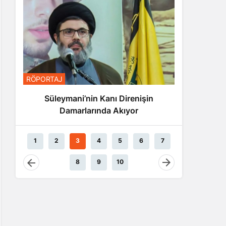
RÖPORTAJ
RÖPORTAJ
Nasralla
Vu
Süleymani’nin Kanı Direnişin
Damarlarında Akıyor
1
2
3
4
5
6
7
8
9
10