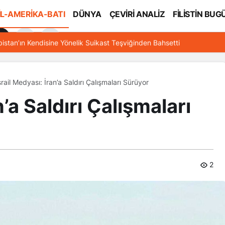
İL-AMERİKA-BATI
DÜNYA
ÇEVİRİ ANALİZ
FİLİSTİN BUG
l
bistan’ın Kendisine Yönelik Suikast Teşviğinden Bahsetti
srail Medyası: İran’a Saldırı Çalışmaları Sürüyor
n’a Saldırı Çalışmaları
2