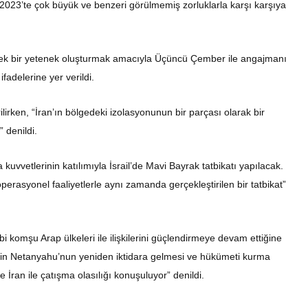
, 2023’te çok büyük ve benzeri görülmemiş zorluklarla karşı karşıya
rçek bir yetenek oluşturmak amacıyla Üçüncü Çember ile angajmanı
fadelerine yer verildi.
lirken, “İran’ın bölgedeki izolasyonunun bir parçası olarak bir
” denildi.
uvvetlerinin katılımıyla İsrail’de Mavi Bayrak tatbikatı yapılacak.
erasyonel faaliyetlerle aynı zamanda gerçekleştirilen bir tatbikat”
ibi komşu Arap ülkeleri ile ilişkilerini güçlendirmeye devam ettiğine
amin Netanyahu’nun yeniden iktidara gelmesi ve hükümeti kurma
ve İran ile çatışma olasılığı konuşuluyor” denildi.