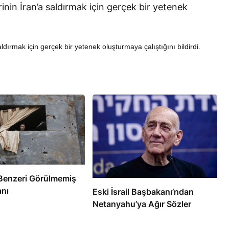
rinin İran’a saldırmak için gerçek bir yetenek
aldırmak için gerçek bir yetenek oluşturmaya çalıştığını bildirdi.
RÖPORTAJ
 Sonrası
Bahreynli Muhalif Din Adamı 6
Çalışıyor?
yıldır Tutuklu
e’de Benzeri Görülmemiş
anı
Eski İsrail Başbakanı’ndan
Netanyahu’ya Ağır Sözler