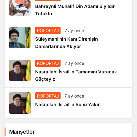
Bahreynli Muhalif Din Adamı 6 yıldır
Tutuklu
RÖPORTAJ
7 ay önce
Süleymani’nin Kanı Direnişin
Damarlarında Akıyor
RÖPORTAJ
7 ay önce
Nasrallah: İsrail’in Tamamını Vuracak
Güçteyiz
RÖPORTAJ
7 ay önce
Nasrallah: İsrail’in Sonu Yakın
Manşetler