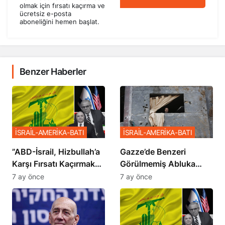
olmak için fırsatı kaçırma ve
ücretsiz e-posta
aboneliğini hemen başlat.
Benzer Haberler
İSRAİL-AMERİKA-BATI
İSRAİL-AMERİKA-BATI
​​​​​​​”ABD-İsrail, Hizbullah’a
​​​​​​​Gazze’de Benzeri
Karşı Fırsatı Kaçırmak
Görülmemiş Abluka
İstemiyor”
Planı
7 ay önce
7 ay önce