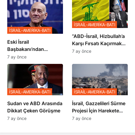
İSRAİL-AMERİKA-BATI
İSRAİL-AMERİKA-BATI
​​​​​​​”ABD-İsrail, Hizbullah’a
Eski İsrail
Karşı Fırsatı Kaçırmak
Başbakanı’ndan
İstemiyor”
7 ay önce
Netanyahu’ya Ağır
7 ay önce
Sözler
İSRAİL-AMERİKA-BATI
İSRAİL-AMERİKA-BATI
Sudan ve ABD Arasında
İsrail, Gazzelileri Sürme
Dikkat Çeken Görüşme
Projesi İçin Harekete
Geçti
7 ay önce
7 ay önce