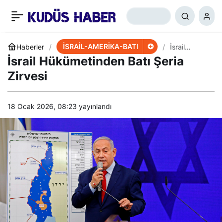
İsrailli Uzman: Hizbullah
+
-
0
Paylaş
Füze Sistemleri Gelişti
İSRAİL-AMERİKA-BATI
Haberler
İsrail
Hükümetind
İsrail Hükümetinden Batı Şeria
en Batı
Şeria Zirvesi
Zirvesi
18 Ocak 2026, 08:23
yayınlandı