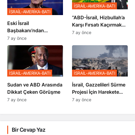
İSRAİL-AMERİKA-BATI
İSRAİL-AMERİKA-BATI
​​​​​​​”ABD-İsrail, Hizbullah’a
Eski İsrail
Karşı Fırsatı Kaçırmak
Başbakanı’ndan
İstemiyor”
7 ay önce
Netanyahu’ya Ağır
7 ay önce
Sözler
İSRAİL-AMERİKA-BATI
İSRAİL-AMERİKA-BATI
Sudan ve ABD Arasında
İsrail, Gazzelileri Sürme
Dikkat Çeken Görüşme
Projesi İçin Harekete
Geçti
7 ay önce
7 ay önce
Bir Cevap Yaz