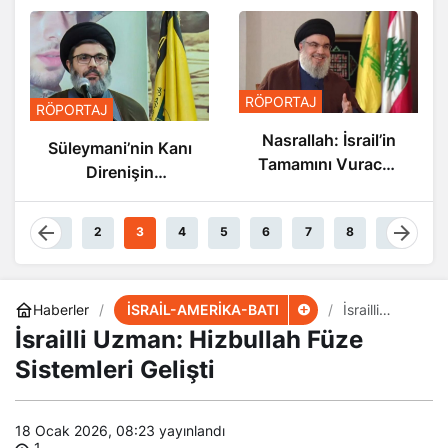
RÖPORTAJ
RÖPORTAJ
Nasrallah: İsrail’in
Süleymani’nin Kanı
Tamamını Vuracak
Direnişin
Güçteyiz
Damarlarında
Akıyor
1
2
3
4
5
6
7
8
9
İSRAİL-AMERİKA-BATI
Haberler
İsrailli
Uzman:
İsrailli Uzman: Hizbullah Füze
Hizbullah
Füze
Sistemleri Gelişti
Sistemleri
Gelişti
18 Ocak 2026, 08:23
yayınlandı
1