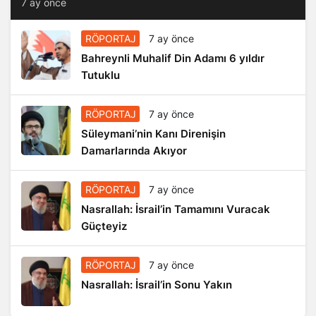
7 ay önce
RÖPORTAJ
7 ay önce
Bahreynli Muhalif Din Adamı 6 yıldır
Tutuklu
RÖPORTAJ
7 ay önce
Süleymani’nin Kanı Direnişin
Damarlarında Akıyor
RÖPORTAJ
7 ay önce
Nasrallah: İsrail’in Tamamını Vuracak
Güçteyiz
RÖPORTAJ
7 ay önce
Nasrallah: İsrail’in Sonu Yakın