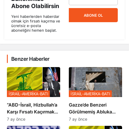
Abone Olabilirsin
ABONE OL
Yeni haberlerden haberdar
olmak için fırsatı kaçırma ve
ücretsiz e-posta
aboneliğini hemen başlat.
Benzer Haberler
İSRAİL-AMERİKA-BATI
İSRAİL-AMERİKA-BATI
​​​​​​​”ABD-İsrail, Hizbullah’a
​​​​​​​Gazze’de Benzeri
Karşı Fırsatı Kaçırmak
Görülmemiş Abluka
İstemiyor”
Planı
7 ay önce
7 ay önce