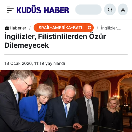
İsviçre’nin Diplomasideki
+
-
0
Paylaş
Güvenilirliğine Leke
İSRAİL-AMERİKA-BATI
Haberler
İngilizler,
Filistinlilerde
İngilizler, Filistinlilerden Özür
n Özür
Değdi
Dilemeyece
Dilemeyecek
k
18 Ocak 2026, 11:19
yayınlandı