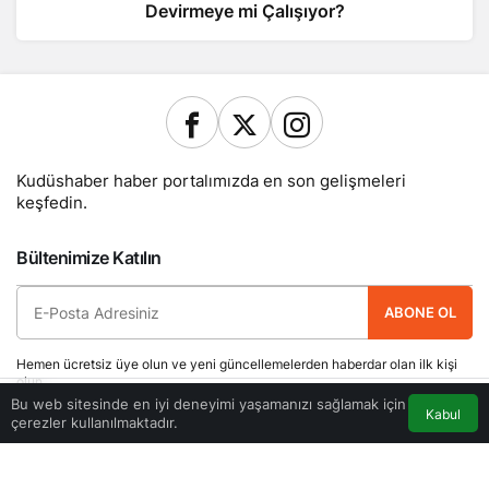
Devirmeye mi Çalışıyor?
Kudüshaber haber portalımızda en son gelişmeleri
keşfedin.
Bültenimize Katılın
ABONE OL
Hemen ücretsiz üye olun ve yeni güncellemelerden haberdar olan ilk kişi
olun.
Bu web sitesinde en iyi deneyimi yaşamanızı sağlamak için
Kabul
çerezler kullanılmaktadır.
Akış
Eczaneler
Trafik
Anasayfa
Yazarlarımız
Künye
Hesabım
Gizlilik politikası
İletişim
© Telif Hakkı 2026, Tüm Hakları Saklıdır