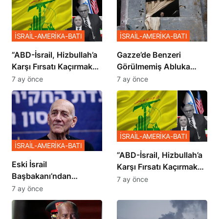
İSRAİL-AMERİKA-BATI
İSRAİL-AMERİKA-BATI
​​​​​​​”ABD-İsrail, Hizbullah’a
​​​​​​​Gazze’de Benzeri
Karşı Fırsatı Kaçırmak
Görülmemiş Abluka
İstemiyor”
Planı
7 ay önce
7 ay önce
İSRAİL-AMERİKA-BATI
İSRAİL-AMERİKA-BATI
​​​​​​​”ABD-İsrail, Hizbullah’a
Eski İsrail
Karşı Fırsatı Kaçırmak
Başbakanı’ndan
İstemiyor”
7 ay önce
Netanyahu’ya Ağır
7 ay önce
Sözler