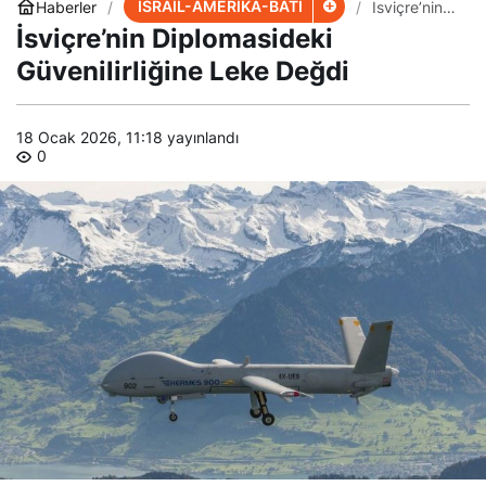
Diplomaside
İsviçre’nin Diplomasideki
ki
Güvenilirliği
Güvenilirliğine Leke Değdi
ne Leke
Değdi
18 Ocak 2026, 11:18
yayınlandı
0