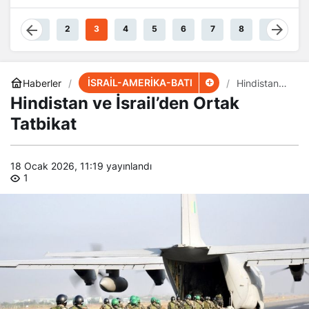
1
2
3
4
5
6
7
8
9
İSRAİL-AMERİKA-BATI
Haberler
Hindistan
ve İsrail’den
Hindistan ve İsrail’den Ortak
Ortak
Tatbikat
Tatbikat
18 Ocak 2026, 11:19
yayınlandı
1