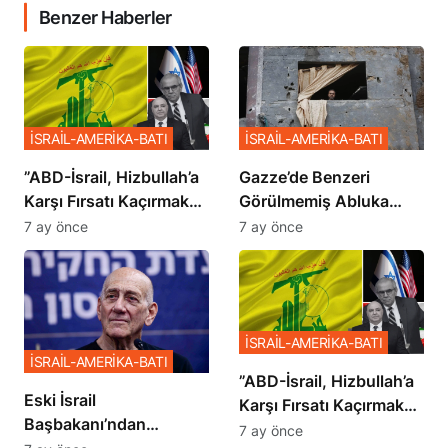
Benzer Haberler
İSRAİL-AMERİKA-BATI
İSRAİL-AMERİKA-BATI
​​​​​​​”ABD-İsrail, Hizbullah’a
​​​​​​​Gazze’de Benzeri
Karşı Fırsatı Kaçırmak
Görülmemiş Abluka
İstemiyor”
Planı
7 ay önce
7 ay önce
İSRAİL-AMERİKA-BATI
İSRAİL-AMERİKA-BATI
​​​​​​​”ABD-İsrail, Hizbullah’a
Eski İsrail
Karşı Fırsatı Kaçırmak
Başbakanı’ndan
İstemiyor”
7 ay önce
Netanyahu’ya Ağır
7 ay önce