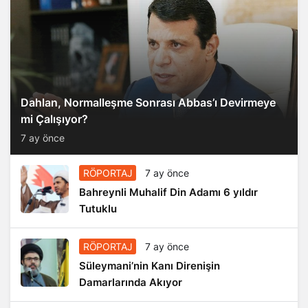
Dahlan, Normalleşme Sonrası Abbas’ı Devirmeye
mi Çalışıyor?
7 ay önce
RÖPORTAJ
7 ay önce
Bahreynli Muhalif Din Adamı 6 yıldır
Tutuklu
RÖPORTAJ
7 ay önce
Süleymani’nin Kanı Direnişin
Damarlarında Akıyor