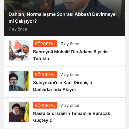
Dahlan, Normalleşme Sonrası Abbas’ı Devirmeye
mi Çalışıyor?
7 ay önce
RÖPORTAJ
7 ay önce
Bahreynli Muhalif Din Adamı 6 yıldır
Tutuklu
RÖPORTAJ
7 ay önce
Süleymani’nin Kanı Direnişin
Damarlarında Akıyor
RÖPORTAJ
7 ay önce
Nasrallah: İsrail’in Tamamını Vuracak
Güçteyiz