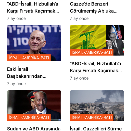
​​​​​​​”ABD-İsrail, Hizbullah’a
​​​​​​​Gazze’de Benzeri
Karşı Fırsatı Kaçırmak
Görülmemiş Abluka
İstemiyor”
Planı
7 ay önce
7 ay önce
İSRAİL-AMERİKA-BATI
İSRAİL-AMERİKA-BATI
​​​​​​​”ABD-İsrail, Hizbullah’a
Eski İsrail
Karşı Fırsatı Kaçırmak
Başbakanı’ndan
İstemiyor”
7 ay önce
Netanyahu’ya Ağır
7 ay önce
Sözler
İSRAİL-AMERİKA-BATI
İSRAİL-AMERİKA-BATI
Sudan ve ABD Arasında
İsrail, Gazzelileri Sürme