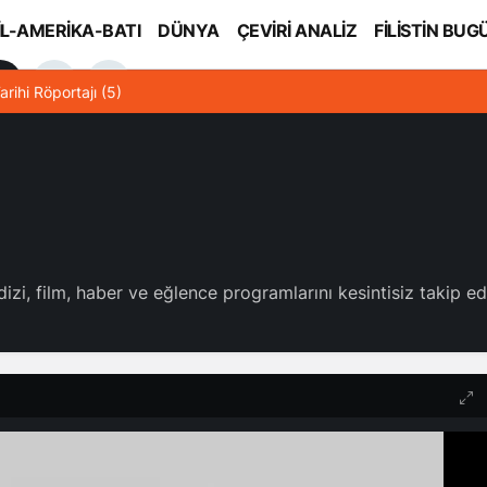
İL-AMERİKA-BATI
DÜNYA
ÇEVİRİ ANALİZ
FİLİSTİN BUG
l
arihi Röportajı (5)
dizi, film, haber ve eğlence programlarını kesintisiz takip edi