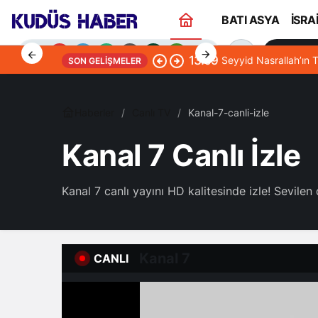
BATI ASYA
İSRA
Sana Öze
13:09
Seyyid Nasrallah’ın T
SON GELIŞMELER
Haberler
Canlı TV
Kanal-7-canli-izle
Kanal 7 Canlı İzle
Gündüz Modu
Gündüz modunu seçin.
Kanal 7 canlı yayını HD kalitesinde izle! Sevilen 
Gece Modu
Gece modunu seçin.
Kanal 7
CANLI
Sistem Modu
Sistem modunu seçin.