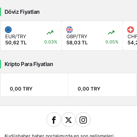
Döviz Fiyatları
EUR/TRY
GBP/TRY
CHF
0.03%
0.05%
50,62 TL
58,03 TL
54,
Kripto Para Fiyatları
0,00 TRY
0,00 TRY
Kudüshaber haber portalımızda en son gelişmeleri