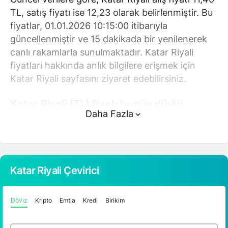
TL, satış fiyatı ise 12,23 olarak belirlenmiştir. Bu
fiyatlar, 01.01.2026 10:15:00 itibarıyla
güncellenmiştir ve 15 dakikada bir yenilenerek
canlı rakamlarla sunulmaktadır. Katar Riyali
fiyatları hakkında anlık bilgilere erişmek için
Katar Riyali sayfasını ziyaret edebilirsiniz.
Katar Riyali (TL) fiyatı bugün düştü.
Daha Fazla
Katar Riyali anlık olarak 12,23 TL fiyatından
işlem görmektedir ve 24 saatlik yaklaşık işlem
hacmi 0. Fiyatı son 24 saatte 0,070000 değişim
göstermiştir..
Katar Riyali Çevirici
Katar Riyali hesaplama işlemleri için, sayfanın
Döviz
Kripto
Emtia
Kredi
Birikim
üstünde yer alan çevirici aracını kullanarak
mevcut fiyatlar üzerinden hızlı ve kolay bir