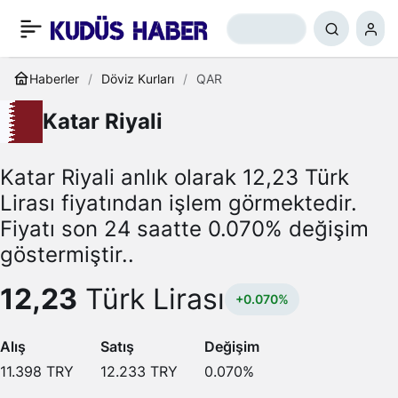
Haberler
Döviz Kurları
QAR
Katar Riyali
Katar Riyali anlık olarak 12,23 Türk
Lirası fiyatından işlem görmektedir.
Fiyatı son 24 saatte 0.070% değişim
göstermiştir..
12,23
Türk Lirası
+0.070%
Alış
Satış
Değişim
11.398
TRY
12.233
TRY
0.070
%