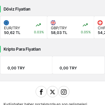
Döviz Fiyatları
EUR/TRY
GBP/TRY
CHF
0.03%
0.05%
50,62 TL
58,03 TL
54,
Kripto Para Fiyatları
0,00 TRY
0,00 TRY
Kudüshaber haber portalımızda en son gelişmeleri