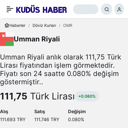
Haberler
Döviz Kurları
OMR
Umman Riyali
Umman Riyali anlık olarak 111,75 Türk
Lirası fiyatından işlem görmektedir.
Fiyatı son 24 saatte 0.080% değişim
göstermiştir..
111,75
Türk Lirası
+0.080%
Alış
Satış
Değişim
111.693
TRY
111.746
TRY
0.080
%