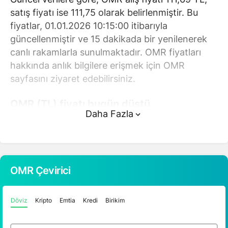
satış fiyatı ise 111,75 olarak belirlenmiştir. Bu
fiyatlar, 01.01.2026 10:15:00 itibarıyla
güncellenmiştir ve 15 dakikada bir yenilenerek
canlı rakamlarla sunulmaktadır. OMR fiyatları
hakkında anlık bilgilere erişmek için OMR
sayfasını ziyaret edebilirsiniz.
OMR (TL) fiyatı bugün düştü.
Daha Fazla
OMR anlık olarak 111,75 TL fiyatından işlem
görmektedir ve 24 saatlik yaklaşık işlem hacmi
0. Fiyatı son 24 saatte 0,080000 değişim
göstermiştir..
OMR Çevirici
OMR hesaplama işlemleri için, sayfanın üstünde
Döviz
Kripto
Emtia
Kredi
Birikim
yer alan çevirici aracını kullanarak mevcut
fiyatlar üzerinden hızlı ve kolay bir şekilde