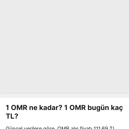
1 OMR ne kadar? 1 OMR bugün kaç
TL?
Güncel verilere göre, OMR alış fiyatı 111,69 TL,