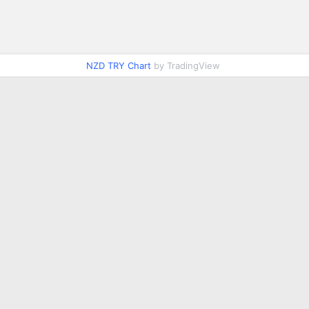
NZD TRY Chart
by TradingView