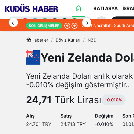
BATI ASYA
İSRA
Sana Öze
13:09
Nasrallah, Suudi Ara
SON GELIŞMELER
Haberler
Döviz Kurları
NZD
Yeni Zelanda Dol
Gündüz Modu
Gündüz modunu seçin.
Yeni Zelanda Doları anlık olarak
-0.010% değişim göstermiştir..
Gece Modu
24,71
Türk Lirası
Gece modunu seçin.
-0.010%
Alış
Satış
Değişim
Son 
Sistem Modu
Sistem modunu seçin.
24.701
TRY
24.713
TRY
-0.010
%
01.01