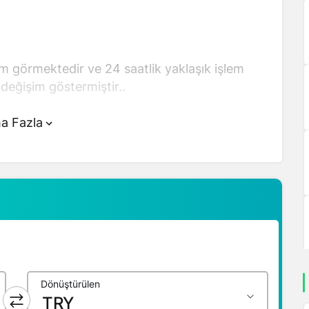
em görmektedir ve 24 saatlik yaklaşık işlem
değişim göstermiştir..
tünde yer alan çevirici aracını kullanarak
a Fazla
ir şekilde çevirme işlemlerinizi
ında detaylı bilgi ve anlık güncellemeler için
Dönüştürülen