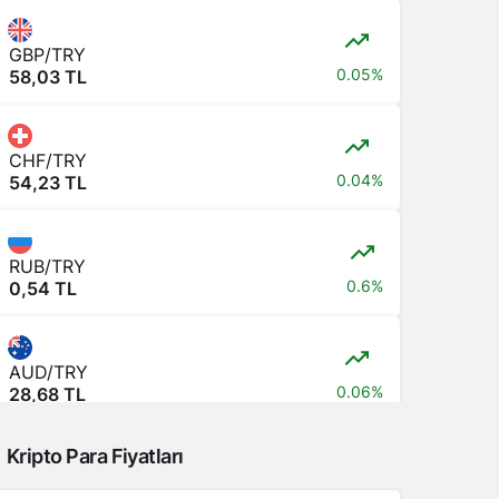
GBP/TRY
0.05%
58,03 TL
CHF/TRY
0.04%
54,23 TL
RUB/TRY
0.6%
0,54 TL
AUD/TRY
0.06%
28,68 TL
Kripto Para Fiyatları
JPY/TRY