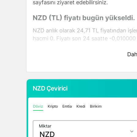
sayfasını ziyaret edebilirsiniz.
NZD (TL) fiyatı bugün yükseldi.
NZD anlık olarak 24,71 TL fiyatından işl
hacmi 0. Fiyatı son 24 saatte -0,010000 
NZD hesaplama işlemleri için, sayfanın üs
Dah
mevcut fiyatlar üzerinden hızlı ve kolay b
gerçekleştirebilirsiniz. NZD fiyatları hakk
doğru adrestesiniz..
NZD Çevirici
1 Dolar Kaç TL ?
1 Euro Kaç TL ?
Döviz
Kripto
Emtia
Kredi
Birikim
1 Euro Kaç TL ?
1 CHF Kaç TL ?
Miktar
1 RUB Kaç TL ?