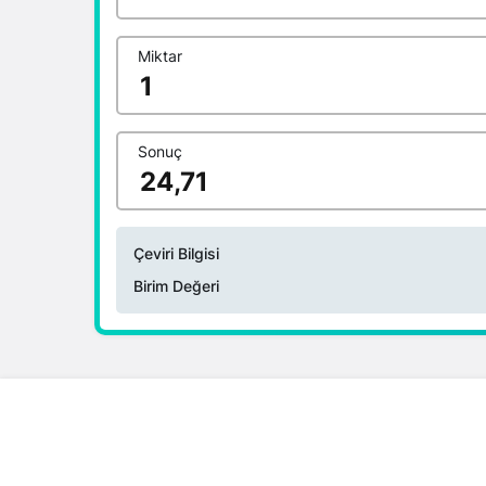
1 CNY Kaç TL ?
Miktar
Sonuç
Çeviri Bilgisi
Birim Değeri