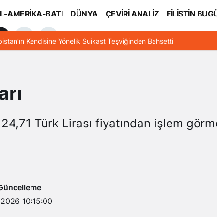
İL-AMERİKA-BATI
DÜNYA
ÇEVİRİ ANALİZ
FİLİSTİN BUG
l
bistan’ın Kendisine Yönelik Suikast Teşviğinden Bahsetti
arı
 24,71 Türk Lirası fiyatından işlem görm
Güncelleme
.2026 10:15:00