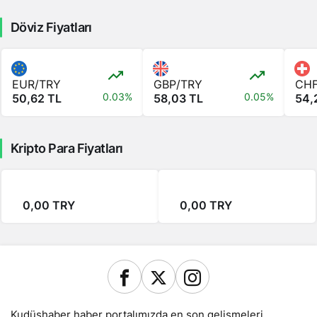
Döviz Fiyatları
EUR/TRY
GBP/TRY
CHF
0.03%
0.05%
50,62 TL
58,03 TL
54,
Kripto Para Fiyatları
0,00 TRY
0,00 TRY
Kudüshaber haber portalımızda en son gelişmeleri