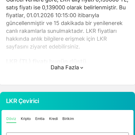
satış fiyatı ise 0,139000 olarak belirlenmiştir. Bu
fiyatlar, 01.01.2026 10:15:00 itibarıyla
güncellenmiştir ve 15 dakikada bir yenilenerek
canlı rakamlarla sunulmaktadır. LKR fiyatları
hakkında anlık bilgilere erişmek için LKR
sayfasını ziyaret edebilirsiniz.
LKR (TL) fiyatı bugün düştü.
Daha Fazla
LKR anlık olarak 0,139000 TL fiyatından işlem
görmektedir ve 24 saatlik yaklaşık işlem hacmi
0. Fiyatı son 24 saatte 0,090000 değişim
göstermiştir..
LKR Çevirici
LKR hesaplama işlemleri için, sayfanın üstünde
Döviz
Kripto
Emtia
Kredi
Birikim
yer alan çevirici aracını kullanarak mevcut
fiyatlar üzerinden hızlı ve kolay bir şekilde