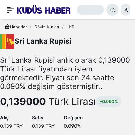
Haberler
Döviz Kurları
LKR
Sri Lanka Rupisi
Sri Lanka Rupisi anlık olarak 0,139000
Türk Lirası fiyatından işlem
görmektedir. Fiyatı son 24 saatte
0.090% değişim göstermiştir..
0,139000
Türk Lirası
+0.090%
Alış
Satış
Değişim
0.139
TRY
0.139
TRY
0.090
%