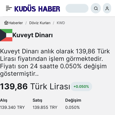
Haberler
Döviz Kurları
KWD
Kuveyt Dinarı
Kuveyt Dinarı anlık olarak 139,86 Türk
Lirası fiyatından işlem görmektedir.
Fiyatı son 24 saatte 0.050% değişim
göstermiştir..
139,86
Türk Lirası
+0.050%
Alış
Satış
Değişim
139.340
TRY
139.855
TRY
0.050
%