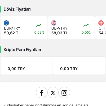
Döviz Fiyatları
EUR/TRY
GBP/TRY
CHF
0.03%
0.05%
50,62 TL
58,03 TL
54,
Kripto Para Fiyatları
0,00 TRY
0,00 TRY
Kudüshaber haber portalımızda en son gelişmeleri