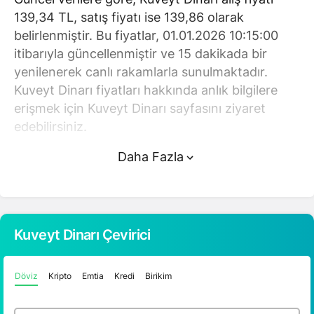
139,34 TL, satış fiyatı ise 139,86 olarak
belirlenmiştir. Bu fiyatlar, 01.01.2026 10:15:00
itibarıyla güncellenmiştir ve 15 dakikada bir
yenilenerek canlı rakamlarla sunulmaktadır.
Kuveyt Dinarı fiyatları hakkında anlık bilgilere
erişmek için Kuveyt Dinarı sayfasını ziyaret
edebilirsiniz.
Daha Fazla
Kuveyt Dinarı (TL) fiyatı bugün düştü.
Kuveyt Dinarı anlık olarak 139,86 TL fiyatından
işlem görmektedir ve 24 saatlik yaklaşık işlem
hacmi 0. Fiyatı son 24 saatte 0,050000 değişim
Kuveyt Dinarı Çevirici
göstermiştir..
Döviz
Kripto
Emtia
Kredi
Birikim
Kuveyt Dinarı hesaplama işlemleri için, sayfanın
üstünde yer alan çevirici aracını kullanarak