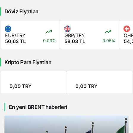
Döviz Fiyatları
EUR/TRY
GBP/TRY
CHF
0.03%
0.05%
50,62 TL
58,03 TL
54,
Kripto Para Fiyatları
0,00 TRY
0,00 TRY
En yeni BRENT haberleri