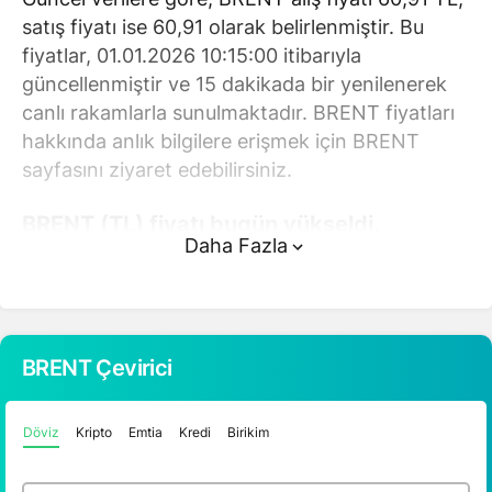
satış fiyatı ise 60,91 olarak belirlenmiştir. Bu
fiyatlar, 01.01.2026 10:15:00 itibarıyla
güncellenmiştir ve 15 dakikada bir yenilenerek
canlı rakamlarla sunulmaktadır. BRENT fiyatları
hakkında anlık bilgilere erişmek için BRENT
sayfasını ziyaret edebilirsiniz.
BRENT (TL) fiyatı bugün yükseldi.
Daha Fazla
BRENT anlık olarak 60,91 TL fiyatından işlem
görmektedir ve 24 saatlik yaklaşık işlem hacmi
0. Fiyatı son 24 saatte -0,680000 değişim
göstermiştir..
BRENT Çevirici
BRENT hesaplama işlemleri için, sayfanın
Döviz
Kripto
Emtia
Kredi
Birikim
üstünde yer alan çevirici aracını kullanarak
mevcut fiyatlar üzerinden hızlı ve kolay bir