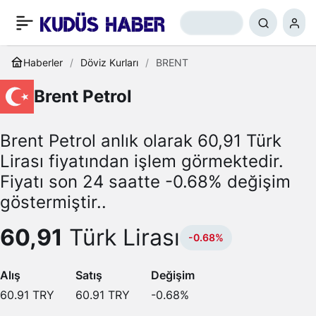
Haberler
Döviz Kurları
BRENT
Brent Petrol
Brent Petrol anlık olarak 60,91 Türk
Lirası fiyatından işlem görmektedir.
Fiyatı son 24 saatte -0.68% değişim
göstermiştir..
60,91
Türk Lirası
-0.68%
Alış
Satış
Değişim
60.91
TRY
60.91
TRY
-0.68
%