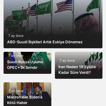
7 ay önce
ABD-Suudi İlişkileri Artık Eskiye Dönemez
7 ay önce
7 ay önce
Suud-Rusya Uyumu
İran Neden 19 Eylül’e
OPEC+’İN Sırrıdır
Kadar Süre Verdi?
7 ay önce
Macron’dan Biden’a
Kötü Haber